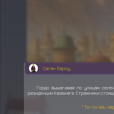
Саган Бароу
Гордо вышагивая по улицам селен
резиденции Казекаге. Стражники стоящи
" То-то же, ч