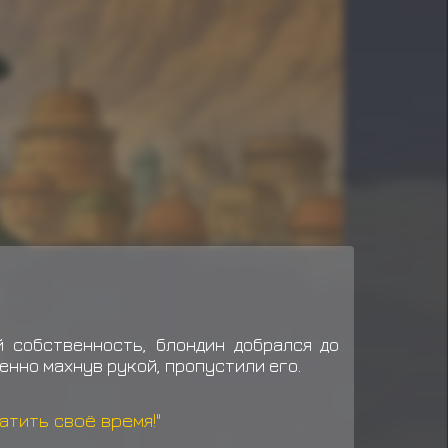
 собственность, блондин добрался до
енно махнув рукой, пропустили его.
атить своё время!"