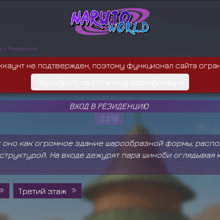
д в Резиденцию
ккаунт не подтвержден, поэтому функционал сайта огра
Перейдите на страницу верификации
ВХОД В РЕЗИДЕНЦИЮ
23:18
т оно как огромное здание шарообразной формы, расп
труктурой. На входе дежурят пара шиноби оглядывая к
Третий этаж