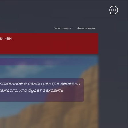
Регистрация
Авторизация
ничен.
оложенное в самом центре деревни
аждого, кто будет заходить