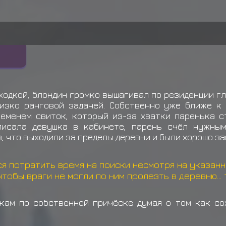
ходкой, блондин громко вышагивал по резиденции гл
изко ранговой задачей. Собственно уже ближе к 
еменем свиток, который из-за хватки паренька с
писала девушка в кабинете, парень счёл нужны
 что выходили за пределы деревни и были хорошо з
ся потратить время на поиски несмотря на указан
тобы враги не могли по ним пролезть в деревню... та
кам по собственной причёске думая о том как со