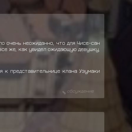
ло очень неожиданно, что для Чисе-сан
все же, как увидел ожидающую девушку,
дя к представительнице клана Узумаки
обсуждение