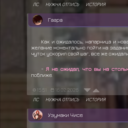
ЛС
НУЖНА ОТПИСЬ
ИСТОРИЯ
Гаара
Как и ожидалось, напарница и нов
желание моментально пойти на задание
чуток ускорил свой шаг, все же ожидали
-
Я не ожидал, что вы на столь
поближе.
15:51
16.02.2026
ЛС
НУЖНА ОТПИСЬ
ИСТОРИЯ
Узумаки Чисе