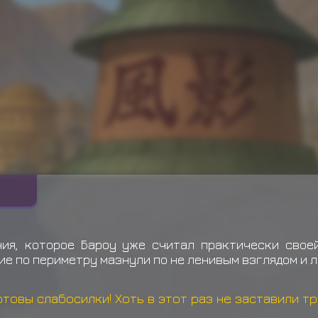
ия, которое Бароу уже считал практически своей
е по периметру мазнули по не ленивым взглядом и л
ёртовы слабосилки! Хоть в этот раз не заставили тр