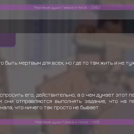
Мертвые души Гаара и Чисе - 2062
то быть мертвым для всех, но где то там жить и не ту
спросить его, действительно, а о чем думает этот п
ки они отправляются выполнять задание, что на п
нала, что ничего так просто не бывает.
Мертвые души Гаара и Чисе - 1455