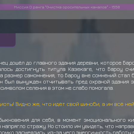
Миссия D ранга "Очистка оросительных каналов" - 1558
нец дошёл до главного здания деревни, которое Бар
алось достигнуть титула Казекаге, что Бароу счи
а размер самомнения, то Бароу вне сомнений стал 
ин был вынужден отчитывать пред охраной здания з
 символом селения в этом не слабо помогала.
диоты! Видно же, что идёт свой шиноби, а им всё ней
быкновения для себя, в момент эмоционального к
 напрягло стражу. Но стоило им увидеть, что напра
ромко засмеялись, из-за чего энергичность работы