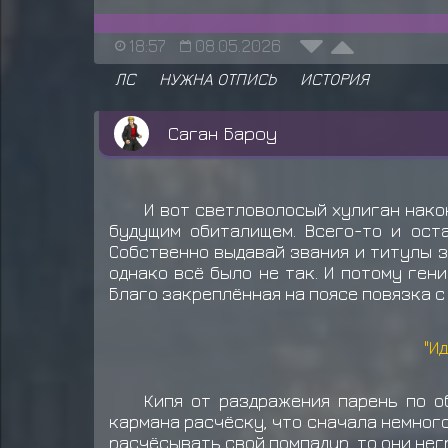
18:57
08.05.2026
ЛС
НУЖНА ОТПИСЬ
ИСТОРИЯ
Саган Бароу
И вот светловолосый хулиган нако
будущим обиталищем. Всего-то и ост
Собственно выдавай звания и титулы з
однако всё было не так. И потому ген
Благо закреплённая на поясе повязка с
"И
Кипя от раздражения парень по о
кармана расчёску, что сначала немного
расчёсывать свой помпадур, то они нег