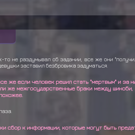
к-то не раздумывал об задании, все же они "получи
с девушки заставил безбровика задуматься.
все же если человек решил стать "мертвым" и за н
али же межгосударственные браки между шиноби, 
 похожее.
лаза.
таки сбор к информации, которые могут быть преда