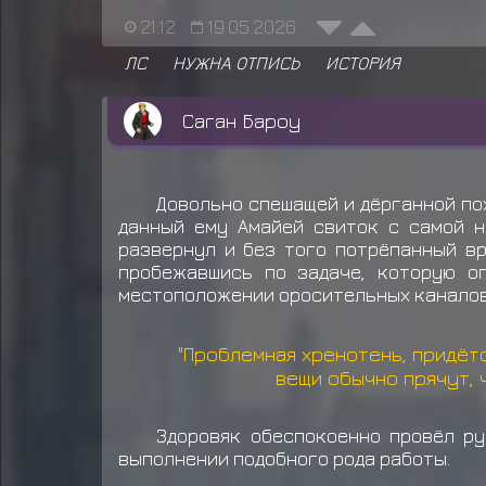
21:12
19.05.2026
ЛС
НУЖНА ОТПИСЬ
ИСТОРИЯ
Саган Бароу
Довольно спешащей и дёрганной по
данный ему Амайей свиток с самой н
развернул и без того потрёпанный вр
пробежавшись по задаче, которую о
местоположении оросительных каналов,
"Проблемная хренотень, придёт
вещи обычно прячут, ч
Здоровяк обеспокоенно провёл ру
выполнении подобного рода работы.