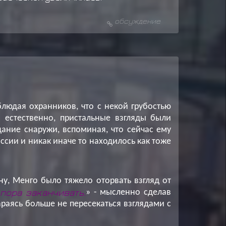
обсуждение
людая охранников, что с некой грубостью
 естественно, пристальные взгляды были
дание снаружи, вспоминая, что сейчас ему
ссии и никак иначе то находилось как тоже
ну, Менго было тяжело оторвать взгляд от
 пора заканчивать.
» - мысленно сделав
араясь больше не пересекаться взглядами с