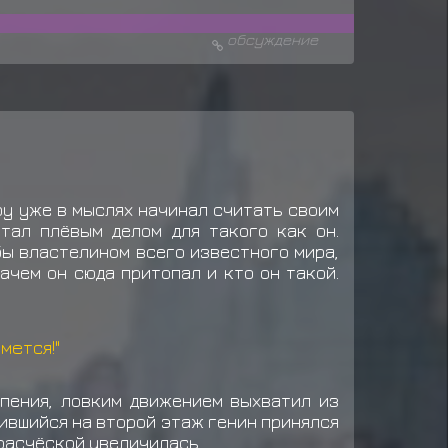
обсуждение
оу уже в мыслях начинал считать своим
тал плёвым делом для такого как он.
бы властелином всего известного мира,
ачем он сюда притопал и кто он такой.
мется!"
ипения, ловким движением выхватил из
вившийся на второй этаж генин принялся
 расчёской увеличилась.