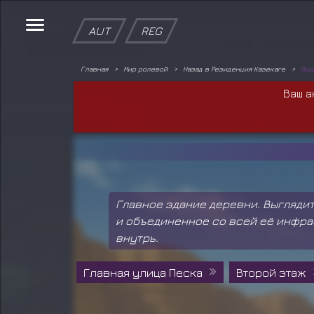
AUT
REG
Главная
Мир ролевой
Назад в Резиденция Казекаге
Вхо
Ваш а
Главное здание деревни. Выгляди
и объединенное со всей её инфрас
внутрь.
Главная улица Песка
Второй этаж