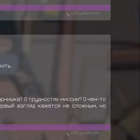
обсуждение
жить.
арнишка? О трудностях миссии? О чем-то
ервый взгляд кажется не сложным, но
обсуждение