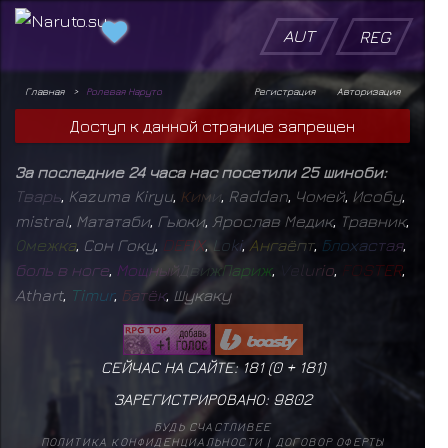
AUT
REG
Главная
Ролевая Наруто
Регистрация
Авторизация
Доступ к данной странице запрещен
За последние 24 часа нас посетили 25 шиноби:
Т
в
а
р
ь
,
Kazuma Kiryu
,
К
и
м
и
,
Raddan
,
Чомей
,
Исобу
,
mistral
,
Мататаби
,
Гьюки
,
Ярослав Медик
,
Травник
,
О
м
е
ж
к
а
,
Сон Гоку
,
D
E
F
I
X
,
L
o
k
i
,
А
н
г
а
ё
п
т
,
Б
л
о
х
а
с
т
а
я
,
б
о
л
ь
в
н
о
г
е
,
М
о
щ
н
ы
й
Д
в
и
ж
П
а
р
и
ж
,
V
e
l
u
r
i
o
,
F
O
S
T
E
R
,
Athart
,
T
i
m
u
r
,
Б
а
т
ё
к
,
Шукаку
СЕЙЧАС НА САЙТЕ: 181 (
0
+
181
)
ЗАРЕГИСТРИРОВАНО:
9802
БУДЬ СЧАСТЛИВЕЕ
ПОЛИТИКА КОНФИДЕНЦИАЛЬНОСТИ
|
ДОГОВОР ОФЕРТЫ