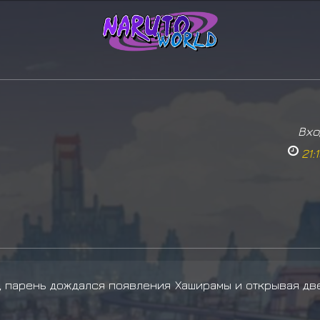
Вхо
21:
, парень дождался появления Хаширамы и открывая дв