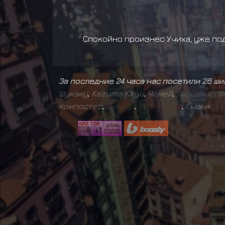
Спокойно произнес Учиха, уже под
За последние 24 часа нас посетили 26 ш
Шукаку
,
Kazuma Kiryu
,
Чомей
,
Б
а
б
у
ш
к
а
-
б
Компостер
,
S
w
a
m
p
,
А
л
х
и
м
и
ч
к
а
,
Гьюки