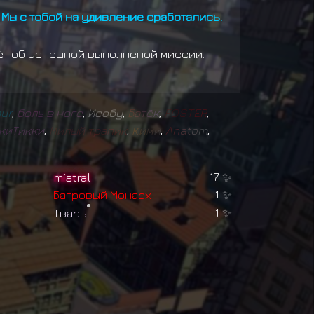
 Мы с тобой на удивление сработались.
чёт об успешной выполненой миссии.
m
u
r
,
б
о
л
ь
в
н
о
г
е
,
Исобу
,
Б
а
т
ё
к
,
F
O
S
T
E
R
,
к
и
Т
и
к
к
и
,
М
и
л
ы
й
т
р
а
п
и
к
,
К
и
м
и
,
A
n
a
t
o
m
,
mistral
17
✨
Б
а
г
р
о
в
ы
й
М
о
н
а
р
х
1
✨
Т
в
а
р
ь
1
✨