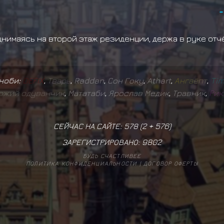
-
нимаясь на второй этаж резиденции, держа в руке от
иноби:
D
E
F
I
X
,
Т
в
а
р
ь
,
Raddan
,
Сон Гоку
,
Athart
,
А
н
г
а
ё
п
т
,
T
i
о
ж
и
й
о
д
у
в
а
н
ч
и
к
,
Мататаби
,
Ярослав Медик
,
Травник
,
Р
и
к
СЕЙЧАС НА САЙТЕ: 578 (
2
+
576
)
ЗАРЕГИСТРИРОВАНО:
9802
БУДЬ СЧАСТЛИВЕЕ
ПОЛИТИКА КОНФИДЕНЦИАЛЬНОСТИ
|
ДОГОВОР ОФЕРТЫ