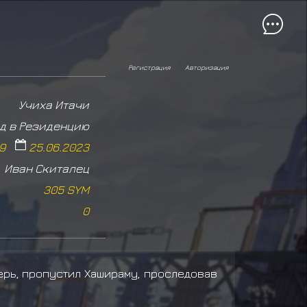
Регистрация
Авторизация
Учиха Итачи
д в Резиденцию
19
25.06.2023
Иван Скиталец
305 SYM
0
ерь, пропустил Хашираму, проследовав