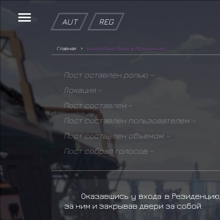
AUT
REG
Главная
Учиха Итачи (Вход в Резиденцию)
Пост оставлен ролью -
Локация -
Пост составлен -
Пост составлен пользователем -
Пост составлен объемом -
Пост собрал голосов -
Оказавшись у входа в Резиденцию
за ним и закрывав двери за собой.