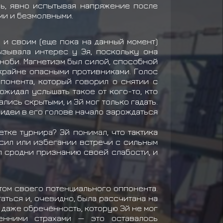
сь, явно испытывая напряжение после
ми и безмолвными.
 и своим (еще пока на данный момент)
ызывала интерес у Эя, поскольку она
ноби. Магнетизм был силой, способной
 крайне опасными противниками. Голос
понента, который говорил о снятии с
жидал услышать такое от кого-то, кто
лись скрытыми, и Эй мог только гадать.
 идеи в его голове начало зарождаться
тке турнира? Эй понимал, что тактика
 сил или избегании встречи с сильным
ыл сродни признанию своей слабости, и
том своего потенциального оппонента.
аться и, очевидно, была рассчитана на
 даже обречённость, которую Эй не мог
енними страхами — это оставалось