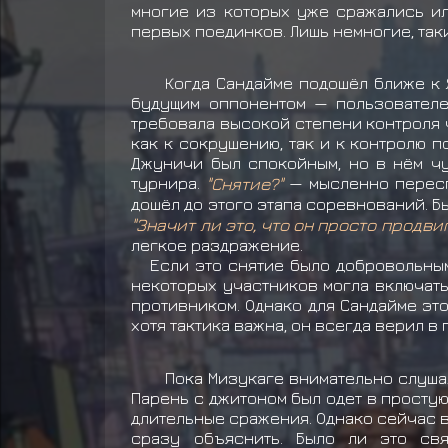
многие из которых уже сражались ил
первых поединков. Лишь немногие, так
Когда Сандайме подошёл ближе к 
будущим оппонентом — пользователем
требовала высокой степени контроля 
как к сокрушению, так и к контролю 
Джуничи был спокойным, но в нём чу
турнира.
"Снятие?"
— мысленно переспр
дошёл до этого этапа соревнований. Бы
"Значит ли это, что он просто продви
легкое раздражение.
Если это снятие было добровольным, 
некоторых участников могла включать
противником. Однако для Сандайме это
хотя тактика важна, он всегда верил в
Пока Мизукаге внимательно слуша
Парень с джитоном был одет в простую
длительные сражения. Однако сейчас в
сразу объяснить. Было ли это св