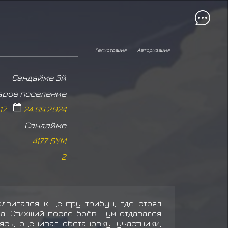
Регистрация
Авторизация
Сандайме Эй
арое поселение
17
24.09.2024
Сандайме
4177 SYM
2
двигался к центру трибун, где стоял
а. Стихший после боёв шум отдавался
ясь, оценивал обстановку: участники,