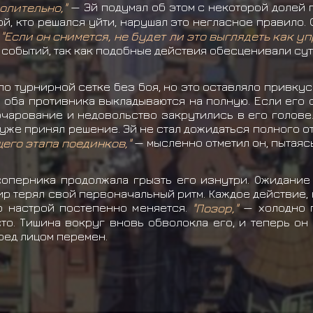
волительно,"
— Эй подумал об этом с некоторой долей п
ой, кто решался уйти, нарушал это негласное правило. 
.
"Если он снимется, не будет ли это выглядеть как у
м событий, так как подобные действия обесценивали су
по турнирной сетке без боя, но это оставляло привку
е оба противника выкладываются на полную. Если его о
очарование и недовольство закрутились в его голове
 уже принял решение. Эй не стал дожидаться полного от
его этапа поединков,"
— мысленно отметил он, пытаяс
оперника продолжала грызть его изнутри. Ожидание
ир терял свой первоначальный ритм. Каждое действие
го настрой постепенно меняется.
"Позор,"
— холодно п
о. Тишина вокруг вновь обволокла его, и теперь он
ред лицом перемен.