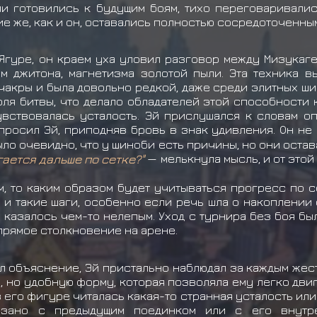
и готовились к будущим боям, тихо переговаривали
ие же, как и он, оставались полностью сосредоточенны
Ягуре, он краем уха уловил разговор между Мизукаге
 джитона, магнетизма золотой пыли. Эта техника в
чакры и была довольно редкой, даже среди элитных ши
поля битвы, что делало обладателей этой способности
вствовалась усталость. Эй прислушался к словам оп
осил Эй, приподняв бровь в знак удивления. Он не о
ло очевидно, что у шиноби есть причины, но они остава
гается дальше по сетке?"
— мелькнула мысль, и от этой
то каким образом будет учитываться прогресс по се
 и такие шаги, особенно если речь шла о накоплении
 казалось чем-то нелепым. Уход с турнира без боя б
 прямое столкновение на арене.
л объяснение, Эй пристально наблюдал за каждым жес
, но удобную форму, которая позволяла ему легко двиг
 его фигуре читалась какая-то странная усталость или
язано с предыдущим поединком или с его внутр