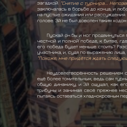
загадкой.
"Снятие с турнира... Непоз
заключалась в борьбе до конца, и люб
на пустые ожидания или рассуждения
голове. Эй не был доволен таким ходо
Пускай он бы и мог продвинуться 
честной и полной победе, к битве, гд
его победа будет меньше стоить? Раз
участника, и, судя по выражению лица,
"Похоже, мне придётся ждать следующ
Неудовлетворённость решением с
ещё более томительным, ведь сам турн
общую динамику, и Эй ощущал, как е
трибуны и занимая своё прежнее мест
пытаясь оставаться хладнокровным пе