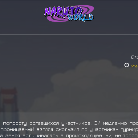
Ст
23:
 попросту оставшихся участников, Эй медленно про
епроницаемый взгляд скользил по участникам турнир
а земля вслушивалась в происходящее. Эй, не тороп