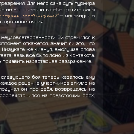
резрения. Для него сама суть турнира
Он не мог позволить себе тратить силы
прощение моей задачи?"
— мелькнуло в
ть противостояния.
с неудовлетворённости. Эй стремился к
ппонент откажется, значит ли это, что
. Мизукаге же кивнул, выслушав слова
вета, ведь всё было ясно из контекста.
ь подавить нарастающее раздражение.
 следующего боя теперь казалось ему
, каждое решение участников влияло на
одумал он про себя, возвращаясь на
 сосредоточился на предстоящих боях,