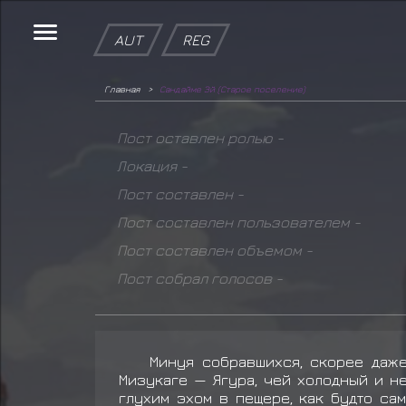
AUT
REG
Главная
Сандайме Эй (Старое поселение)
Пост оставлен ролью -
Локация -
Пост составлен -
Пост составлен пользователем -
Пост составлен объемом -
Пост собрал голосов -
Минуя собравшихся, скорее даже
Мизукаге — Ягура, чей холодный и н
глухим эхом в пещере, как будто сам