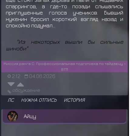
спаррингов, а где-то позади слышались
приглушенные голоса учеников. Бывший
нукенин бросил короткий взгляд назад и
спокойно подумал...
"Из некоторых вышли бы сильные
шиноби"
Миссия ранга C: Профессиональная подготовка по тайдзюцу -
8771
2:12
04.06.2026
обсуждение
ЛС
НУЖНА ОТПИСЬ
ИСТОРИЯ
Айцу