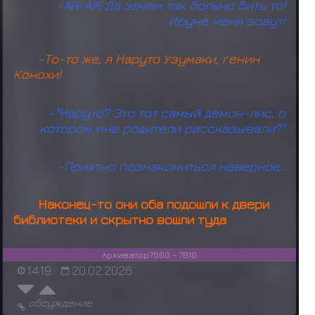
-Ай-Ай! Да зачем так больно бить то!
Ируне меня зовут!
-То-то же, я Наруто Узумаки, генин
Конохи!
-"Наруто? Это тот самый демон-лис, о
котором мне родители рассказывали?"
-Приятно познакомиться наверное..
Наконец-то они оба подошли к двери
библиотеки и скрытно вошли туда
Архиватор7000 - 7610
14:19
20.02.2026
обсуждение