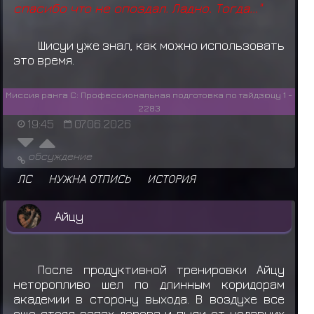
спасибо что не опоздал. Ладно. Тогда..."
Шисуи уже знал, как можно использовать
это время.
Миссия ранга C: Профессиональная подготовка по тайдзюцу 1 -
2283
19:45
07.06.2026
обсуждение
ЛС
НУЖНА ОТПИСЬ
ИСТОРИЯ
Айцу
После продуктивной тренировки Айцу
неторопливо шел по длинным коридорам
академии в сторону выхода. В воздухе все
еще стоял запах дерева и пыли от недавних