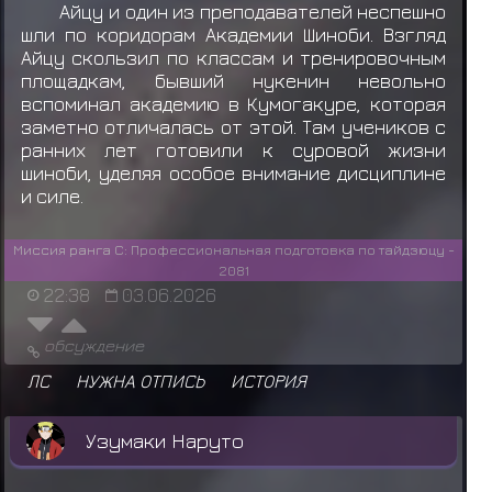
Айцу и один из преподавателей неспешно
шли по коридорам Академии Шиноби. Взгляд
Айцу скользил по классам и тренировочным
площадкам, бывший нукенин невольно
вспоминал академию в Кумогакуре, которая
заметно отличалась от этой. Там учеников с
ранних лет готовили к суровой жизни
шиноби, уделяя особое внимание дисциплине
и силе.
Миссия ранга C: Профессиональная подготовка по тайдзюцу -
2081
22:38
03.06.2026
обсуждение
ЛС
НУЖНА ОТПИСЬ
ИСТОРИЯ
Узумаки Наруто