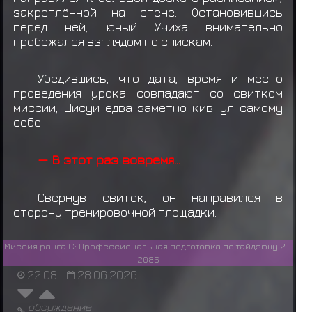
закреплённой на стене. Остановившись
перед ней, юный Учиха внимательно
пробежался взглядом по спискам.
Убедившись, что дата, время и место
проведения урока совпадают со свитком
миссии, Шисуи едва заметно кивнул самому
себе.
— В этот раз вовремя...
Свернув свиток, он направился в
сторону тренировочной площадки.
Миссия ранга C: Профессиональная подготовка по тайдзюцу 2 -
2086
22:08
28.06.2026
обсуждение