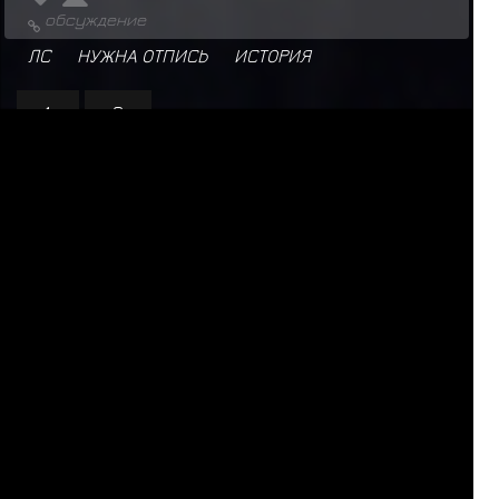
обсуждение
ЛС
НУЖНА ОТПИСЬ
ИСТОРИЯ
1
2
За последние 24 часа нас посетили 25 шиноби:
Т
в
а
р
ь
,
Мататаби
,
Kazuma Kiryu
,
Raddan
,
Гьюки
,
Чомей
,
Ярослав Медик
,
Исобу
,
Травник
,
К
и
м
и
,
О
м
е
ж
к
а
,
Сон Гоку
,
D
E
F
I
X
,
L
o
k
i
,
А
н
г
а
ё
п
т
,
Б
л
о
х
а
с
т
а
я
,
б
о
л
ь
в
н
о
г
е
,
М
о
щ
н
ы
й
Д
в
и
ж
П
а
р
и
ж
,
V
e
l
u
r
i
o
,
F
O
S
T
E
R
,
Athart
,
T
i
m
u
r
,
Б
а
т
ё
к
,
Шукаку
,
Б
а
б
у
ш
к
а
-
б
о
ж
и
й
о
д
у
в
а
н
ч
и
к
СЕЙЧАС НА САЙТЕ: 405 (
0
+
405
)
ЗАРЕГИСТРИРОВАНО:
9802
БУДЬ СЧАСТЛИВЕЕ
ПОЛИТИКА КОНФИДЕНЦИАЛЬНОСТИ
|
ДОГОВОР ОФЕРТЫ