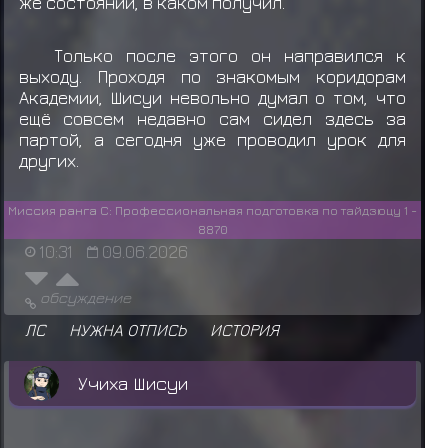
же состоянии, в каком получил.
Только после этого он направился к
выходу. Проходя по знакомым коридорам
Академии, Шисуи невольно думал о том, что
ещё совсем недавно сам сидел здесь за
партой, а сегодня уже проводил урок для
других.
Миссия ранга C: Профессиональная подготовка по тайдзюцу 1 -
8870
10:31
09.06.2026
обсуждение
ЛС
НУЖНА ОТПИСЬ
ИСТОРИЯ
Учиха Шисуи