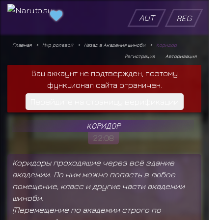
AUT
REG
Главная
Мир ролевой
Назад в Академия шиноби
Коридор
Регистрация
Авторизация
Ваш аккаунт не подтвержден, поэтому
функционал сайта ограничен.
Перейдите на страницу верификации
КОРИДОР
22:08
Коридоры проходящие через всё здание
академии. По ним можно попасть в любое
помещение, класс и другие части академии
шиноби.
(Перемещение по академии строго по