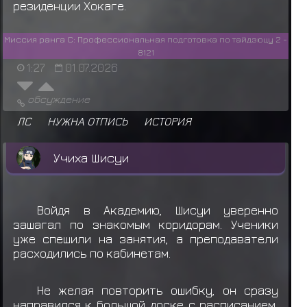
резиденции Хокаге.
Миссия ранга C: Профессиональная подготовка по тайдзюцу 2 -
8121
1:27
01.07.2026
обсуждение
ЛС
НУЖНА ОТПИСЬ
ИСТОРИЯ
Учиха Шисуи
Войдя в Академию, Шисуи уверенно
зашагал по знакомым коридорам. Ученики
уже спешили на занятия, а преподаватели
расходились по кабинетам.
Не желая повторить ошибку, он сразу
направился к большой доске с расписанием,