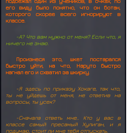
подбежал один из учеников, в очках, по
его виду было понятно, что он ботан,
которого скорее всего игнорируют в
классе.
-А? Что вам нужно от меня? Если что, я
ничего не знаю.
Произнеся это, шкет постарался
быстро уйти, на что, Наруто быстро
нагнал его и схватил за шкирку.
-Я здесь по приказу Хокаге, так что,
ты не уйдешь от меня, не ответив на
вопросы, ты усек?
-Сначала ответь мне.. Кто у вас в
классе самый пресамый Хулиган, и я
подумаю, стоит ли мне тебя отпускать.