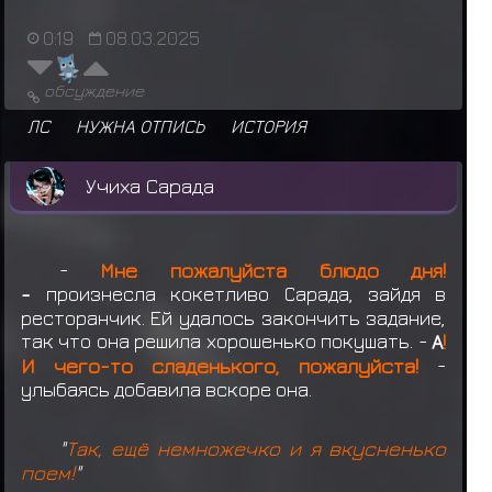
0:19
08.03.2025
обсуждение
ЛС
НУЖНА ОТПИСЬ
ИСТОРИЯ
Учиха Сарада
-
Мне пожалуйста блюдо дня!
-
произнесла кокетливо Сарада, зайдя в
ресторанчик. Ей удалось закончить задание,
так что она решила хорошенько покушать. -
А
!
И чего-то сладенького, пожалуйста!
-
улыбаясь добавила вскоре она.
"
Так, ещё немножечко и я вкусненько
поем!
"