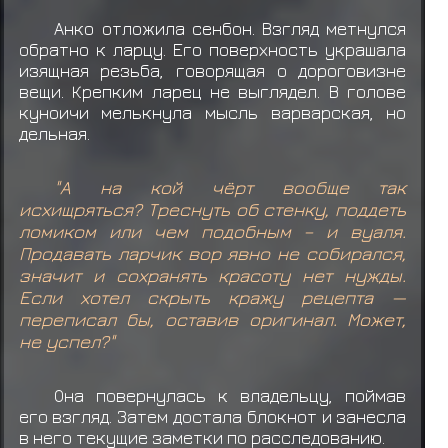
ранга C
Анко отложила сенбон. Взгляд метнулся
Учиха Сарада получил награду за миссию
обратно к ларцу. Его поверхность украшала
ранга D
изящная резьба, говорящая о дороговизне
вещи. Крепким ларец не выглядел. В голове
Учиха Сарада смог(ла) шанс5
куноичи мелькнула мысль варварская, но
дельная.
Учиха Сарада смог(ла) шанс4
Учиха Сарада смог(ла) шанс3
"А на кой чёрт вообще так
исхищряться? Треснуть об стенку, поддеть
Учиха Сарада смог(ла) шанс2
ломиком или чем подобным – и вуаля.
Продавать ларчик вор явно не собирался,
Учиха Сарада смог(ла) шанс1
значит и сохранять красоту нет нужды.
Учиха Сарада не смог(ла) шанс0
Если хотел скрыть кражу рецепта —
переписал бы, оставив оригинал. Может,
Хатаке Сакумо получил награду за миссию
не успел?"
ранга C
Хатаке Сакумо получил награду за миссию
Она повернулась к владельцу, поймав
его взгляд. Затем достала блокнот и занесла
ранга C
в него текущие заметки по расследованию.