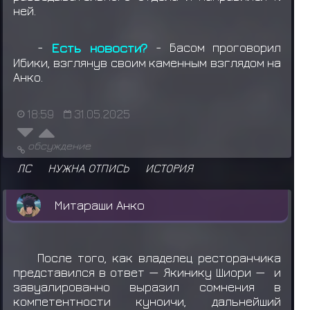
ней.
-
Есть новости?
- Басом проговорил
Ибики, взглянув своим каменным взглядом на
Анко.
18:59
31.05.2025
обсуждение
ЛС
НУЖНА ОТПИСЬ
ИСТОРИЯ
Митараши Анко
После того, как владелец ресторанчика
представился в ответ — Якинику Шиори — и
завуалированно выразил сомнения в
компетентности куноичи, дальнейший