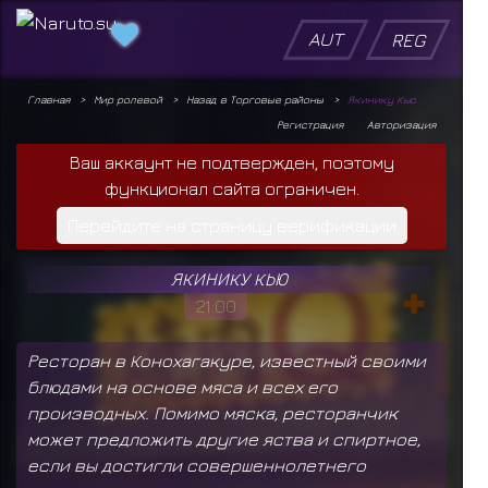
AUT
REG
Главная
Мир ролевой
Назад в Торговые районы
Якинику Кью
Регистрация
Авторизация
Ваш аккаунт не подтвержден, поэтому
функционал сайта ограничен.
Перейдите на страницу верификации
ЯКИНИКУ КЬЮ
21:00
Ресторан в Конохагакуре, известный своими
блюдами на основе мяса и всех его
производных. Помимо мяска, ресторанчик
может предложить другие яства и спиртное,
если вы достигли совершеннолетнего