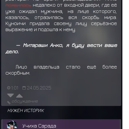
появилась
недалеко от входной двери, где её
уже ожидал мужчина, на лице которого,
казалось, отразилась вся скорбь мира.
Куноичи придала своему лицу серьёзное
выражение и подошла к нему.
— Митараши Анко, я буду вести ваше
дело.
Лицо владельца стало ещё более
скорбным.
1:01
24.05.2025
обсуждение
НУЖЕН ИСТОРИК
Учиха Сарада