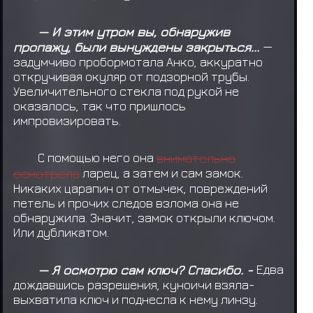
— И этим утром вы, обнаружив
пропажу, были вынуждены закрыться...
—
задумчиво пробормотала Анко, аккуратно
откручивая окуляр от подзорной трубы.
Увеличительного стекла под рукой не
оказалось, так что пришлось
импровизировать.
С помощью него она
внимательно
осмотрела
ларец, а затем и сам замок.
Никаких царапин от отмычек, повреждений
петель и прочих следов взлома она не
обнаружила. Значит, замок открыли ключом.
Или дубликатом.
— Я осмотрю сам ключ? Спасибо. -
Едва
дождавшись разрешения, куноичи взяла-
выхватила ключ и поднесла к нему линзу.