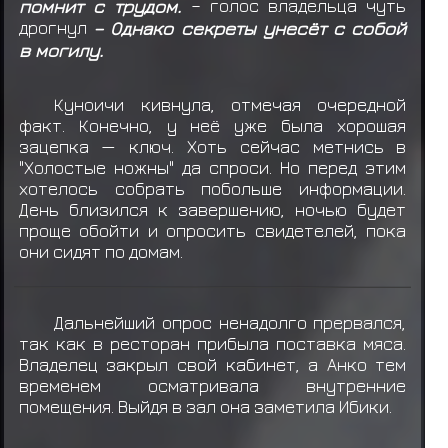
помнит с трудом.
– голос владельца чуть
дрогнул
– Однако секреты унесёт с собой
в могилу.
Куноичи кивнула, отмечая очередной
факт. Конечно, у неё уже была хорошая
зацепка — ключ. Хоть сейчас метнись в
"Холостые ножны" да спроси. Но перед этим
хотелось собрать побольше информации.
День близился к завершению, ночью будет
проще обойти и опросить свидетелей, пока
они сидят по домам.
Дальнейший опрос ненадолго прервался,
так как в ресторан прибыла поставка мяса.
Владелец закрыл свой кабинет, а Анко тем
временем осматривала внутренние
помещения. Выйдя в зал она заметила Ибики.