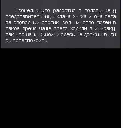
Промелькнуло радостно в головушке у
представительницы клана Учиха и она села
за свободный столик. Большинство людей в
такое время чаще всего ходили в Ичираку,
так что нашу куноичи здесь не должны были
бы побеспокоить.
15:03
05.03.2025
обсуждение
ЛС
НУЖНА ОТПИСЬ
ИСТОРИЯ
1
2
3
4
5
...
9
10
11
12
13
За последние 24 часа нас посетили 29 шиноби:
Т
в
а
р
ь
,
Травник
,
Ярослав Медик
,
Raddan
,
К
и
м
и
,