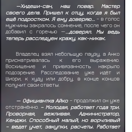
—Хидеши-сан, наш повар. Мастер
своего дела. Пришел к отцу, когда я был
ещё подростком. Я ему доверяю...
– в голос
мужчины закралось сомнение, после чего он
добавил с горечью —
...доверял. Мы ведь
теперь расследуем кражу, как-никак.
Владелец взял небольшую паузу, а Анко
присматривалась к его выражению.
Восхищение и привязанность накрыло
подозрение. Расследование уже идёт и
Шиори, к худу или добру, в конце концов
получит свои ответы.
— Официантка Айко
– продолжил он уже
отстранённо.
– Молодая, работает года три.
Проворная, вежливая. Администратор,
Кенджи. Способный малый, но ворчливый
– ведет учет, закупки, расчеты. Работает