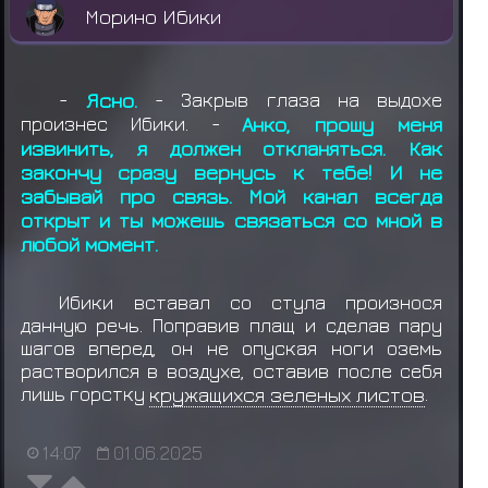
Морино Ибики
-
Ясно.
- Закрыв глаза на выдохе
произнес Ибики. -
Анко, прошу меня
извинить, я должен откланяться. Как
закончу сразу вернусь к тебе! И не
забывай про связь. Мой канал всегда
открыт и ты можешь связаться со мной в
любой момент.
Ибики вставал со стула произнося
данную речь. Поправив плащ и сделав пару
шагов вперед, он не опуская ноги оземь
растворился в воздухе, оставив после себя
лишь горстку
кружащихся зеленых листов
.
14:07
01.06.2025