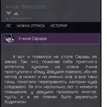
14:08
09.03.2025
обсуждение
ЛС
НУЖНА ОТПИСЬ
ИСТОРИЯ
Учиха Сарада
А вот и появился на столе Сарады её
заказ. Так что, пожелав себе приятного
аппетита, куноичи из клана Учиха
приступила к обеду. Девушке повезло, ибо её
метка, а может и не именно она, а все таки
гены, помогали переправлять калории куда
следовало. За эти несколько лет с момента
повышения, у девушки произошло многое,
пусть и в её планах было держаться
бодрячком.