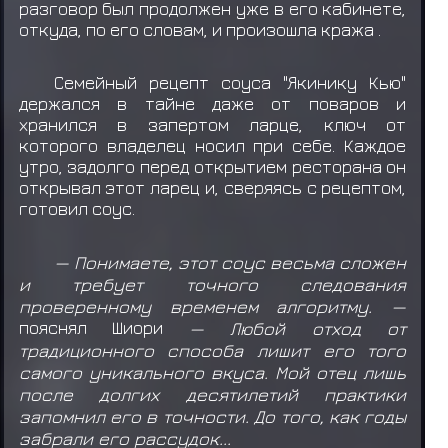
разговор был продолжен уже в его кабинете,
откуда, по его словам, и произошла кража .
Семейный рецепт соуса "Якинику Кью"
держался в тайне даже от поваров и
хранился в запертом ларце, ключ от
которого владелец носил при себе. Каждое
утро, задолго перед открытием ресторана он
открывал этот ларец и, сверяясь с рецептом,
готовил соус.
— Понимаете, этот соус весьма сложен
и требует точного следования
проверенному временем алгоритму. —
пояснял Шиори
—
Любой отход от
традиционного способа лишит его того
самого уникального вкуса. Мой отец лишь
после долгих десятилетий практики
запомнил его в точности. До того, как годы
забрали его рассудок...