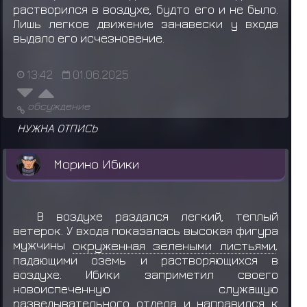
растворился в воздухе, будто его и не было.
Лишь легкое движение занавески у входа
выдало его исчезновение.
13:42
01.06.2025
обсуждение
НУЖНА ОТПИСЬ
Морино Ибики
В воздухе раздался легкий, теплый
ветерок. У входа показалась высокая фигура
мужчины
окруженная зелеными листьями
,
падающими оземь и растворяющихся в
воздухе. Ибики заприметил своего
новоиспеченную служащую
разведывательного отдела и направился к