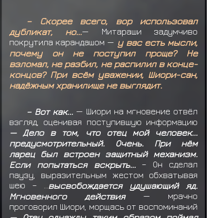
Хатаке Сакумо получил награду за миссию
ранга C
– Скорее всего, вор использовал
дубликат, но...
— Митараши задумчиво
Хатаке Сакумо получил награду за миссию
покрутила карандашом —
у вас есть мысли,
ранга C
почему он не поступил проще? Не
взломал, не разбил, не распилил в конце-
концов? При всём уважении, Шиори-сан,
надёжным хранилище не выглядит.
– Вот как...
— Шиори на мгновение отвёл
взгляд, оценивая поступившую информацию
— Дело в том, что отец мой человек...
предусмотрительный. Очень. При нём
ларец был встроен защитный механизм.
Если попытаться вскрыть...
– Он сделал
паузу, выразительным жестом обхватывая
шею – ...
высвобождается удушающий яд.
Мгновенного действия
— мрачно
проговорил Шиори, морщась от воспоминаний
— Отец однажды таким образом поймал