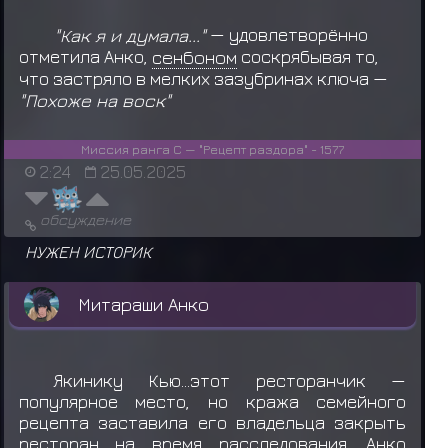
"Как я и думала..."
— удовлетворённо
отметила Анко,
сенбоном
соскрябывая то,
что застряло в мелких зазубринах ключа —
"Похоже на воск"
Миссия ранга C — "Рецепт раздора" - 1577
2:24
25.05.2025
обсуждение
НУЖЕН ИСТОРИК
Митараши Анко
Якинику Кью...этот ресторанчик —
популярное место, но кража семейного
рецепта заставила его владельца закрыть
ресторан на время расследования. Анко