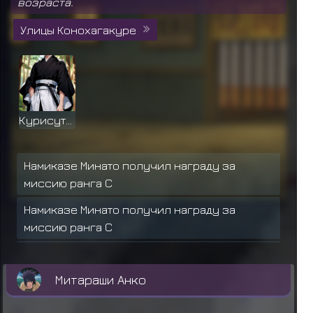
возраста.
Улицы Конохагакуре
Курисуто Сар
Намиказе Минато получил награду за
миссию ранга C
Намиказе Минато получил награду за
миссию ранга C
Намиказе Минато получил награду за
миссию ранга C
Митараши Анко
Митараши Анко получил награду за миссию