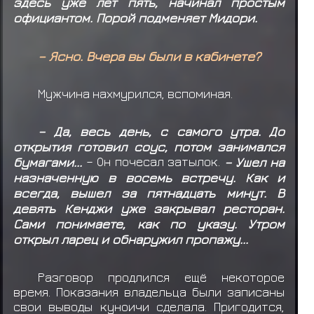
здесь уже лет пять, начинал простым
официантом. Порой подменяет Мидори.
– Ясно. Вчера вы были в кабинете?
Мужчина нахмурился, вспоминая.
– Да, весь день, с самого утра. До
открытия готовил соус, потом занимался
бумагами...
– Он почесал затылок.
– Ушел на
назначенную в восемь встречу. Как и
всегда, вышел за пятнадцать минут. В
девять Кенджи уже закрывал ресторан.
Сами понимаете, как по указу. Утром
открыл ларец и обнаружил пропажу...
Разговор продлился ещё некоторое
время. Показания владельца были записаны
свои выводы куноичи сделала. Пригодится,