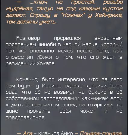
— ...ключ не простой, резьба
мудрёная, такую не под каждым кустом
делают. Спрошу в "Ножнах" у Хейнрика,
там должны уметь.
Разговор прервался внезапным
появлением шиноби в чёрной маске, который
так же внезапно исчез после того, как
оповестил Ибики о том, что его ждут в
резиденции Хокаге.
Конечно, было интересно, что за дело
там будет у Морино, однако куноичи была
рада, что её не возьмут на буксир в её
собственном расследовании. Как-никак, если
ходить болванчиком вслед за старшими, то
шанс проявить себя может и не
представиться.
— Ага
– кивнула Анко
– Поняла-поняла,