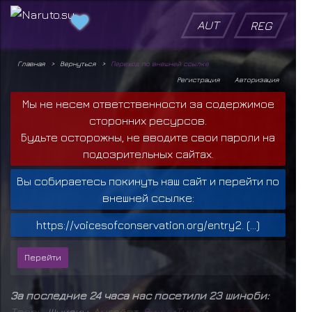
AUT
REG
Главная
Вернуться
Переход по внешней ссылке
Регистрация
Авторизация
Мы не несем ответственности за содержимое
сторонних ресурсов.
Будьте осторожны, не вводите свои пароли на
подозрительных сайтах.
Вы собираетесь покинуть наш сайт и перейти по
внешней ссылке:
https://voicesofconservation.org/entry2. (...)
За последние 24 часа нас посетили 23 шиноби:
Т
в
а
р
ь
,
Шукаку
,
А
н
г
а
ё
п
т
,
Р
и
к
к
и
Т
и
к
к
и
,
F
O
S
T
E
R
,