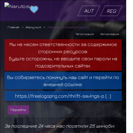
AUT
REG
Главная
Вернуться
Переход по внешней ссылке
Регистрация
Авторизация
Мы не несем ответственности за содержимое
сторонних ресурсов.
Будьте осторожны, не вводите свои пароли на
подозрительных сайтах.
Вы собираетесь покинуть наш сайт и перейти по
внешней ссылке:
https://freelogopng.com/thrift-savings-p (...)
За последние 24 часа нас посетили 25 шиноби:
Т
в
а
р
ь
,
V
e
l
u
r
i
o
,
А
н
г
а
ё
п
т
,
Шукаку
,
Raddan
,
Kazuma