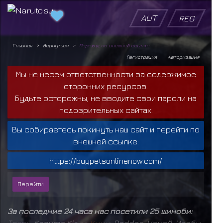
AUT
REG
Главная
Вернуться
Переход по внешней ссылке
Регистрация
Авторизация
Мы не несем ответственности за содержимое
сторонних ресурсов.
Будьте осторожны, не вводите свои пароли на
подозрительных сайтах.
Вы собираетесь покинуть наш сайт и перейти по
внешней ссылке:
https://buypetsonlinenow.com/
За последние 24 часа нас посетили 25 шиноби:
Т
в
а
р
ь
,
Kazuma Kiryu
,
К
и
м
и
,
Raddan
,
Чомей
,
Исобу
,