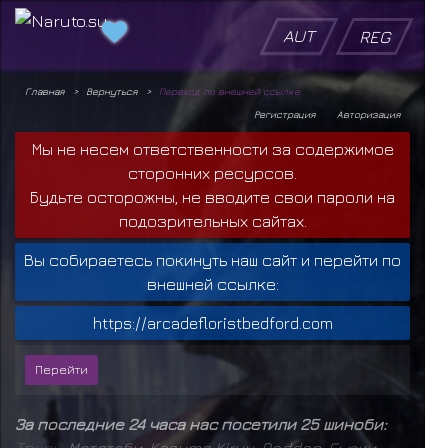
AUT
REG
Главная
Вернуться
Переход по внешней ссылке
Регистрация
Авторизация
Мы не несем ответственности за содержимое
сторонних ресурсов.
Будьте осторожны, не вводите свои пароли на
подозрительных сайтах.
Вы собираетесь покинуть наш сайт и перейти по
внешней ссылке:
https://arcadefloristbedford.com
За последние 24 часа нас посетили 25 шиноби:
Т
в
а
р
ь
,
Мататаби
,
Kazuma Kiryu
,
Raddan
,
Гьюки
,