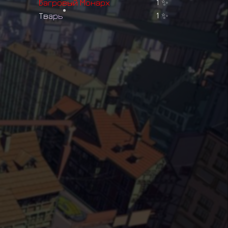
Б
а
г
р
о
в
ы
й
М
о
н
а
р
х
1
✨
Т
в
а
р
ь
1
✨