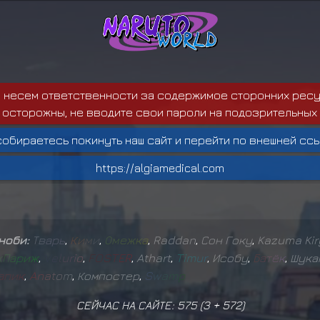
е несем ответственности за содержимое сторонних ресу
 осторожны, не вводите свои пароли на подозрительных 
собираетесь покинуть наш сайт и перейти по внешней ссы
https://algiamedical.com
иноби:
Т
в
а
р
ь
,
К
и
м
и
,
О
м
е
ж
к
а
,
Raddan
,
Сон Гоку
,
Kazuma Kir
ж
П
а
р
и
ж
,
V
e
l
u
r
i
o
,
F
O
S
T
E
R
,
Athart
,
T
i
m
u
r
,
Исобу
,
Б
а
т
ё
к
,
Шука
а
п
и
к
,
A
n
a
t
o
m
,
Компостер
,
S
w
a
m
p
СЕЙЧАС НА САЙТЕ: 575 (
3
+
572
)