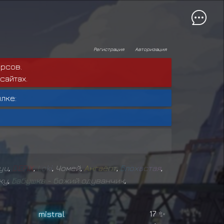
Регистрация
Авторизация
рсов.
сайтах.
лке:
yu
,
D
E
F
I
X
,
L
o
k
i
,
Чомей
,
А
н
г
а
ё
п
т
,
Б
л
о
х
а
с
т
а
я
,
ку
,
Б
а
б
у
ш
к
а
-
б
о
ж
и
й
о
д
у
в
а
н
ч
и
к
,
mistral
17
✨