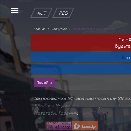
AUT
REG
Главная
Вернуться
Переход по внешней ссылке
Мы н
Будьте
Вы 
За последние 24 часа нас посетили 29 ш
Ярослав Медик
,
б
о
л
ь
в
н
о
г
е
,
М
о
щ
н
ы
й
Д
в
и
Мататаби
,
Травник
,
Р
и
к
к
и
Т
и
к
к
и
,
М
и
л
ы
й
т
р