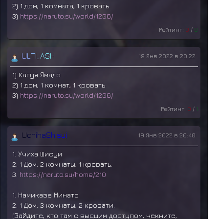
2) 1 дом, 1 комната, 1 кровать
3)
https://naruto.su/world/1206/
Рейтинг:
0
/
0
U
L
T
I
_
A
S
H
19 Янв 2022 в 20:22
1) Кагуя Ямадо
2) 1 дом, 1 комнат, 1 кровать
3)
https://naruto.su/world/1206/
Рейтинг:
0
/
1
U
c
h
i
h
a
S
h
i
s
u
i
19 Янв 2022 в 20:40
1. Учиха Шисуи
2. 1 Дом, 2 комнаты, 1 кровать.
3.
https://naruto.su/home/210
1. Намиказе Минато
2. 1 Дом, 3 комнаты, 2 кровати.
(Зайдите, кто там с высшим доступом, чекните,