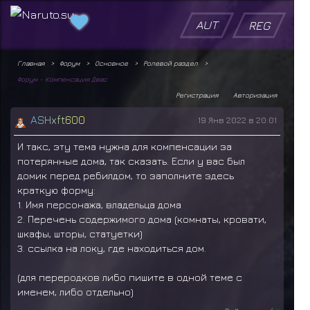
AUT
REG
Главная
Форум
Основное
Ролевой раздел
Форум - Компенсация Двас
Регистрация
Авторизация
A
S
H
x
f
t
6
0
0
19 Янв 2022 в 20:01
И такс, эту тема нужна для компенсации за
потерянные дома, так сказать. Если у вас был
домик перед ребилдом, то заполните здесь
краткую форму:
1. Имя персонажа, владельца дома
2. Перечень содержимого дома (комнаты, кровати,
шкафы, шторы, статуетки)
3. ссылка на локу, где находиться дом.
(для переродков либо пишите в одной теме с
именем, либо отдельно)