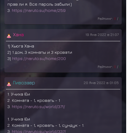
прав ли я. Все пароль забыли.)
3.
https://naruto.su/home/259
Рейтинг:
0
/
1
Х
а
н
а
19 Янв 2022 в 21:07
1) Хьюга Хана
2) 1 дом, 3 комнаты и 3 кровати
3)
https://naruto.su/home/200
Рейтинг:
0
/
1
П
и
в
о
з
а
в
р
20 Янв 2022 в 01:05
1. Учиха Юи
2. Комната - 1, кровать - 1
3.
https://naruto.su/world/371/
1. Учиха Юи
2. Комната - 1, кровать - 1, сундук - 1.
3.
https://naruto.su/world/337/