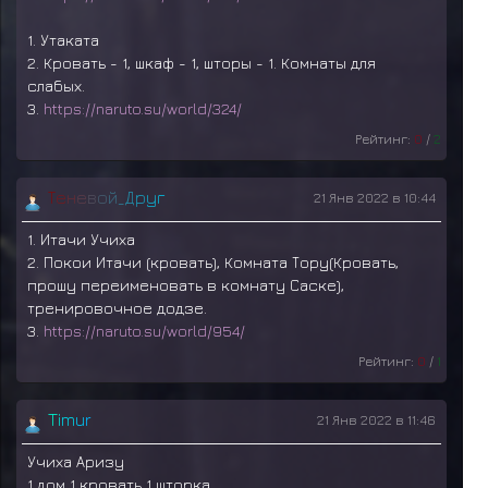
1. Утаката
2. Кровать - 1, шкаф - 1, шторы - 1. Комнаты для
слабых.
3.
https://naruto.su/world/324/
Рейтинг:
0
/
2
Т
е
н
е
в
о
й
_
Д
р
у
г
21 Янв 2022 в 10:44
1. Итачи Учиха
2. Покои Итачи (кровать), Комната Тору(Кровать,
прошу переименовать в комнату Саске),
тренировочное додзе.
3.
https://naruto.su/world/954/
Рейтинг:
0
/
1
T
i
m
u
r
21 Янв 2022 в 11:46
Учиха Аризу
1 дом 1 кровать 1 шторка