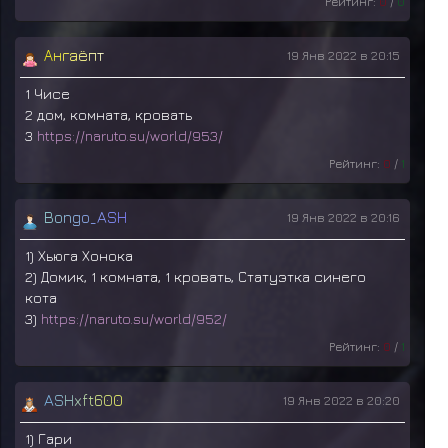
Рейтинг:
0
/
0
А
н
г
а
ё
п
т
19 Янв 2022 в 20:15
1 Чисе
2 дом, комната, кровать
3
https://naruto.su/world/953/
Рейтинг:
0
/
1
B
o
n
g
o
_
A
S
H
19 Янв 2022 в 20:16
1) Хьюга Хонока
2) Домик, 1 комната, 1 кровать, Статуэтка синего
кота
3)
https://naruto.su/world/952/
Рейтинг:
0
/
1
A
S
H
x
f
t
6
0
0
19 Янв 2022 в 20:20
1) Гари