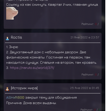
Ссылку хз как скинуть. Квартал Учих, главная улица.
Рейтинг:
0
/
1
Roctis
21 Янв 2022 в 23:57
1. Энрю
2. Двухэтажный дом с небольшим двором. Две
физические комнаты. Гостиная на первом, там
находится сундук. Спальня на втором, там кровать.
3.
https://naruto.su/world/371/
Рейтинг:
0
/
1
[Историк мира]
25 Янв 2022 в 01:45
A
S
H
x
f
t
6
0
0
закрыл тему для обсуждения
Причина: Дома всем выданы.
Рейтинг:
0
/
0