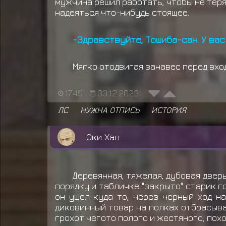
мужчина решил работать, чтобы не теря
надеяться что-нибудь стоящее.
-Здравствуйте, Тошиба-сан. У вас
Мягко отодвигая занавес перед вхо
17:49
03.12.2023
ЛС
НУЖНА ОТПИСЬ
ИСТОРИЯ
Юки Хан
Деревянная, тяжелая, дубовая двер
порядку и табличке "закрыто" старик г
он ушел куда то, через черный ход н
диковинный товар на полках отбрасыва
грохот чегото полого и жестяного, похо