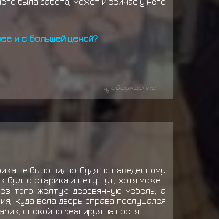
его была работа, может и сейчас у него
нее и с большей ценой?
обсуждение
ика не было видно. Судя по наведенному
к будто старика и нету тут, хотя может
без того желтую деревянную мебель, а
ия, куда вела дверь справа послушался
арик, спокойно реагируя на гостя.