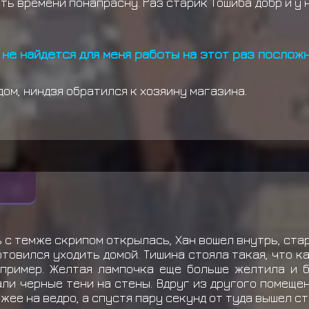
ть времени понапрасну. Раз старик Тошиба добр и у н
 не найдется для меня работы на этот раз послож
дом, ниндзя обратился к хозяину магазина.
ь с темже скрипом открылась, Хан вошел внутрь, стар
отовился уходить домой. Тишина стояла такая, что ка
апример. Желтая лампочка еще больше желтила и 
ли черные тени на стены. Вдруг из другого помещен
жее на ведро, а спустя пару секунд от туда вышел ст