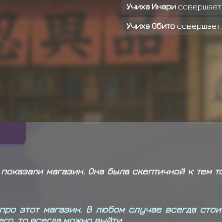
Учиха Инари
совершает
Учиха Обито
совершает
Учиха Обито
совершает
Яманака Фу
совершает 
Хьюга Кори
совершает 
Хьюга Кори
совершает 
Митараши Анко
соверша
Морино Ибики получил 
Кот удачи
совершает п
показали магазин. Она была скептичной к тем то
Учиха Вэй
совершает п
Узумаки Хенко
соверша
про этот магазин. В любом случае всегда стои
Узумаки Хенко
соверша
го, то всегда можно выйти.