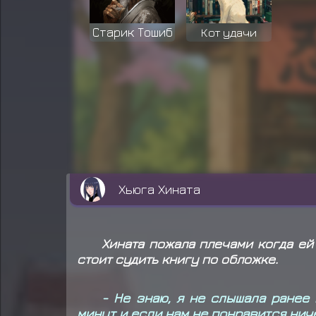
Старик Тошиб
Кот удачи
Хьюга Хината
Хината пожала плечами когда ей 
стоит судить книгу по обложке.
- Не знаю, я не слышала ранее 
минут и если нам не понравится ниче