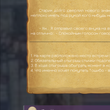
Старик долго сверлил нового знак
неплохо иметь под рукой кого нибудь н
- Хм.... Я отправил своего внука на
на отлично... - Спокойным голосом гово
1. На карте расположено место встречи 
2. Обязательный отыгрыш стычки подопе
3. В ходе отыгрыша обыграть момент в к
4. Что именно хочет покупать Тошибо - 