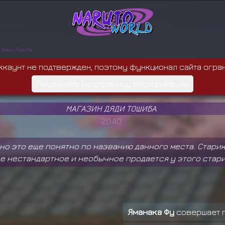
 Дяди Тошиба
ккаунт не подтвержден, поэтому функционал сайта огра
Перейдите на страницу верификации
МАГАЗИН ДЯДИ ТОШИБА
20:40
но это еще понятно по названию данного места. Стари
е нестандартное и необычное продается у этого стари
Яманака Фу
совершает 