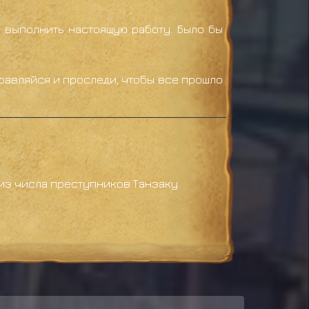
т выполнить настоящую работу. Было бы
Отправляйся и проследи, чтобы все прошло
к из числа преступников Танзаку.