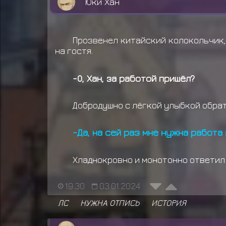
Юки Хан
Прозвенел китайский колокольчик,
на гостя.
-О, Хан, за работой пришёл?
Добродушно с лёгкой улыбкой обрат
-Да, на сей раз мне нужна работа
Хладнокровно и монотонно ответил
19:30
03.01.2024
ЛС
НУЖНА ОТПИСЬ
ИСТОРИЯ