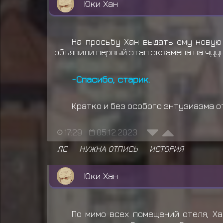
Юки Хан
На просьбу Хан выдать ему новую 
объявили первый этап экзамена на чуун
-Спасибо, старик.
Кратко и без особого энтузиазма о
17:29
05.12.2023
ЛС
НУЖНА ОТПИСЬ
ИСТОРИЯ
Юки Хан
По мимо всех помещений отеля, Х