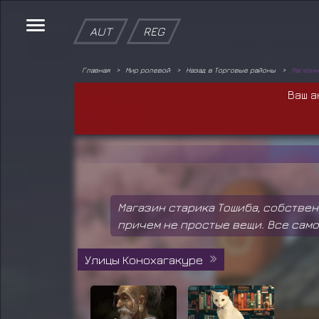
AUT
REG
Главная
Мир ролевой
Назад в Торговые районы
Магазин
Ваш а
Магазин старика Тошиба, собствен
причем не простые вещи. Все само
Улицы Конохагакуре