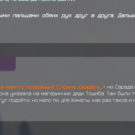
Узумаки Хенко
соверша
ыми пальцами обеих рук друг в друга. Дальш
Учиха Сарада
совершае
за чем-то полезным? Сложно сказать,
- но Сарада 
она указала на магазинчик дяди Тошиба. Там были 
ут подойти, но мало ли, для Хинаты, как раз такое и 