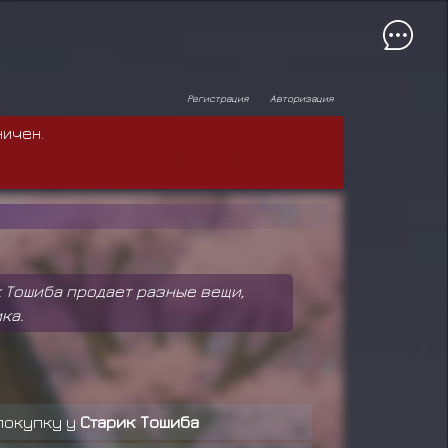
Регистрация
Авторизация
ничен.
к Тошиба продает разные вещи,
ка.
покупку у
Старик Тошиба