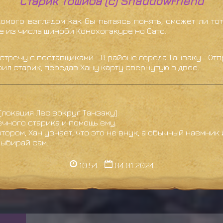
Старик Тошиба (с) ShaddowFriend
омого взглядом как бы пытаясь понять, сможет ли то
е из числа шиноби Конохогакуре но Сато.
 встречу с поставщиками... В районе города Танзаку... 
рил старик, передав Хану карту свернутую в двое.
(локация Лес вокруг Танзаку).
чного старика и помощь ему.
отором, Хан узнает, что это не внук, а обычный наемни
выбирай сам.
10:54
04.01.2024