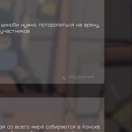
 шиноби нужно поторопиться на арену,
 участников.
обсуждение
зя со всего мира собираются в Конохе