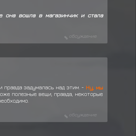
ет покупку у
Старик Тошиба
е она вошла в магазинчик и стала
т покупку у
Старик Тошиба
обсуждение
и правда задумалась над этим. -
Ну, мы
тоже полезные вещи, правда, некоторые
необходимо.
обсуждение