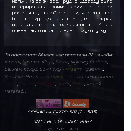
мальчика за живое. Трудно Эдварду было
игнорировать комментарии о своем
росте, да до такой степени, что он готов
был любому надавать по морде, невзирая
на статус и силу оскорбившего. И это
очень часто играло с ним плохую шутку...
За последние 24 часа нас посетили 22 шиноби:
mistral
,
Kazuma Kiryu
,
Т
в
а
р
ь
,
Шукаку
,
Raddan
,
Сайкен
,
Кокуо
,
Сон Гоку
,
А
н
г
а
ё
п
т
,
Травник
,
Ярослав Медик
,
I
t
a
c
h
i
B
r
o
,
D
o
r
o
r
a
,
Гьюки
,
Исобу
,
D
E
F
I
X
,
V
e
l
u
r
i
o
,
F
O
S
T
E
R
,
Б
а
т
ё
к
,
К
и
м
и
,
Чомей
,
Мататаби
СЕЙЧАС НА САЙТЕ: 587 (
2
+
585
)
ЗАРЕГИСТРИРОВАНО:
9802
БУДЬ СЧАСТЛИВЕЕ