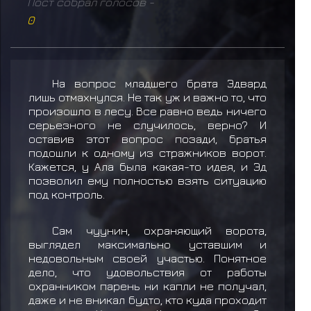
Пост собрал голосов -
0
На вопрос младшего брата Эдвард
лишь отмахнулся. Не так уж и важно то, что
произошло в лесу. Все равно ведь ничего
серьезного не случилось, верно? И
оставив этот вопрос позади, братья
подошли к одному из стражников ворот.
Кажется, у Ала была какая-то идея, и Эд
позволил ему полностью взять ситуацию
под контроль.
Сам чуунин, охраняющий ворота,
выглядел максимально уставшим и
недовольным своей участью. Понятное
дело, что удовольствия от работы
охранником парень ни капли не получал,
даже и не вникал будто, кто куда проходит