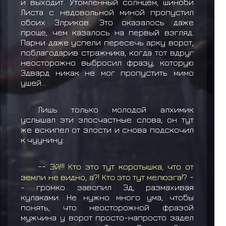
и выходит. Утомленный солнцем, шиноби
Листа с недовольной миной пропустил
обоих Элриков. Это оказалось даже
проще, чем казалось на первый взгляд.
Парни даже успели пересечь арку ворот,
поблагодарив стражника, когда тот вдруг
неосторожно выбросил фразу, которую
Эдвард никак не мог пропустить мимо
ушей...
Лишь только молодой алхимик
услышал эти злосчастные слова, он тут
же вскипел от злости и снова подскочил
к чуунину:
--
Эй!!! Кто это тут коротышка, что от
земли не видно, а?! Кто это тут мелюзга!?
-
- громко завопил Эд, размахивая
кулаками. Не нужно много ума, чтобы
понять, что неосторожной фразой
мужчина у ворот просто-напросто задел