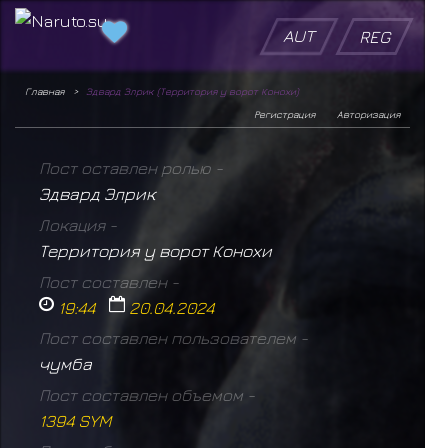
AUT
REG
Главная
Эдвард Элрик (Территория у ворот Конохи)
Регистрация
Авторизация
Пост оставлен ролью -
Эдвард Элрик
Локация -
Территория у ворот Конохи
Пост составлен -
19:44
20.04.2024
Пост составлен пользователем -
чумба
Пост составлен объемом -
1394 SYM