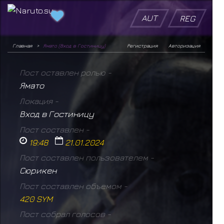
AUT
REG
Главная
Ямато (Вход в Гостиницу)
Регистрация
Авторизация
Пост оставлен ролью -
Ямато
Локация -
Вход в Гостиницу
Пост составлен -
19:48
21.01.2024
Пост составлен пользователем -
Сюрикен
Пост составлен объемом -
420 SYM
Пост собрал голосов -