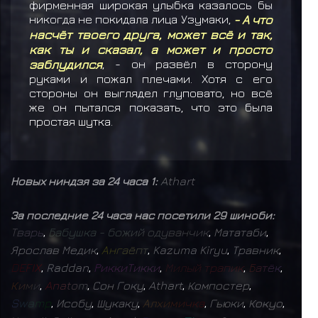
фирменная широкая улыбка казалось бы
никогда не покидала лица Узумаки,
- А что
насчёт твоего друга, может всё и так,
как ты и сказал, а может и просто
заблудился
, - он развёл в сторону
руками и пожал плечами. Хотя с его
стороны он выглядел глуповато, но всё
же он пытался показать, что это была
простая шутка.
Новых ниндзя за 24 часа 1:
Athart
За последние 24 часа нас посетили 29 шиноби:
Т
в
а
р
ь
,
Б
а
б
у
ш
к
а
-
б
о
ж
и
й
о
д
у
в
а
н
ч
и
к
,
Мататаби
,
Ярослав Медик
,
А
н
г
а
ё
п
т
,
Kazuma Kiryu
,
Травник
,
D
E
F
I
X
,
Raddan
,
Р
и
к
к
и
Т
и
к
к
и
,
М
и
л
ы
й
т
р
а
п
и
к
,
Б
а
т
ё
к
,
К
и
м
и
,
A
n
a
t
o
m
,
Сон Гоку
,
Athart
,
Компостер
,
S
w
a
m
p
,
Исобу
,
Шукаку
,
А
л
х
и
м
и
ч
к
а
,
Гьюки
,
Кокуо
,