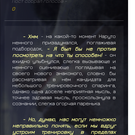
Пост собрал голосов -
0
- Хмм
, - на какой-то момент Наруто
немного призадумался, поглаживая
подбородок,
- Я был бы не против
посмотреть на что ты способен!
- он
ехидно улыбнулся, слегка вызывающе и
немного оценивающе поглядывая на
своего нового знакомого, словно бы
рассматривая в нём кандидата для
небольшого тренировочного спаринга,
однако одна доселе неприятная мысль, а
точнее здравая мысль, проскользнула в
сознании, слегка огорчая паренька.
- Но, думаю, нас могут немножко
неправильно понять, если мы вдруг
устроим тренировку в пределах