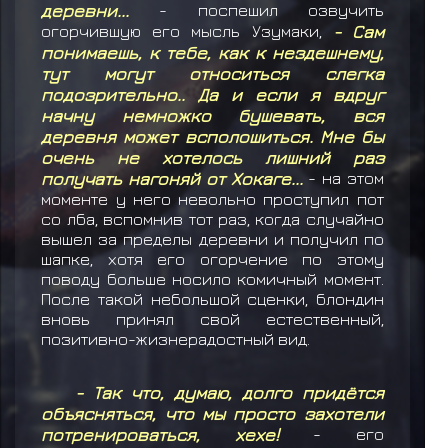
деревни...
- поспешил озвучить
огорчившую его мысль Узумаки,
- Сам
понимаешь, к тебе, как к нездешнему,
тут могут относиться слегка
подозрительно.. Да и если я вдруг
начну немножко бушевать, вся
деревня может всполошиться. Мне бы
очень не хотелось лишний раз
получать нагоняй от Хокаге...
- на этом
моменте у него невольно проступил пот
со лба, вспомнив тот раз, когда случайно
вышел за пределы деревни и получил по
шапке, хотя его огорчение по этому
поводу больше носило комичный момент.
После такой небольшой сценки, блондин
вновь принял свой естественный,
позитивно-жизнерадостный вид.
- Так что, думаю, долго придётся
объясняться, что мы просто захотели
потренироваться, хехе!
- его