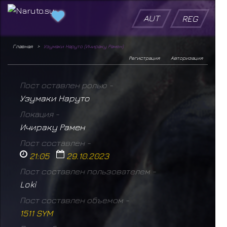
AUT
REG
Главная
Узумаки Наруто (Ичираку Рамен)
Регистрация
Авторизация
Пост оставлен ролью -
Узумаки Наруто
Локация -
Ичираку Рамен
Пост составлен -
21:05
29.10.2023
Пост составлен пользователем -
Loki
Пост составлен объемом -
1511 SYM