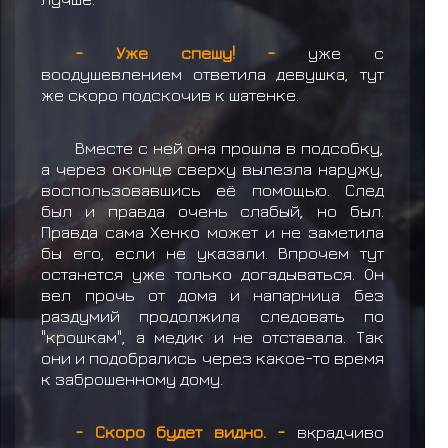
- Уже спешу! -
уже с
воодушевлением ответила девушка, тут
же скоро подскочив к шатенке.
Вместе с ней она прошла в подсобку,
а через оконце сверху вылезла наружу,
воспользовавшись её помощью. След
был и правда очень слабый, но был.
Правда сама Хенко может и не заметила
бы его, если не указали. Впрочем тут
останется уже только догадываться. Он
вел прочь от дома и напарница без
раздумий продолжила следовать по
"крошкам", а медик и не отставала. Так
они и подобрались через какое-то время
к заброшенному дому.
- Скоро будет видно. -
вкрадчиво