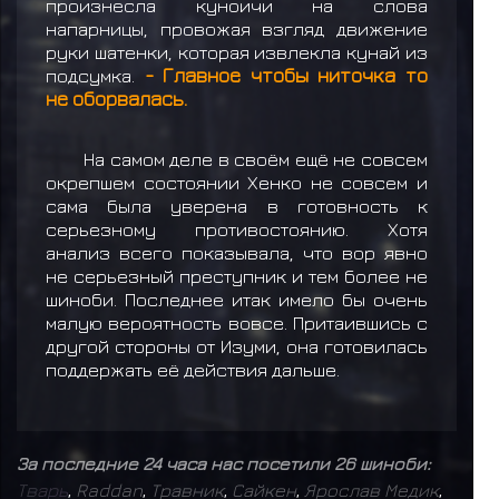
произнесла куноичи на слова
напарницы, провожая взгляд движение
руки шатенки, которая извлекла кунай из
подсумка.
- Главное чтобы ниточка то
не оборвалась.
На самом деле в своём ещё не совсем
окрепшем состоянии Хенко не совсем и
сама была уверена в готовность к
серьезному противостоянию. Хотя
анализ всего показывала, что вор явно
не серьезный преступник и тем более не
шиноби. Последнее итак имело бы очень
малую вероятность вовсе. Притаившись с
другой стороны от Изуми, она готовилась
поддержать её действия дальше.
За последние 24 часа нас посетили 26 шиноби:
Т
в
а
р
ь
,
Raddan
,
Травник
,
Сайкен
,
Ярослав Медик
,