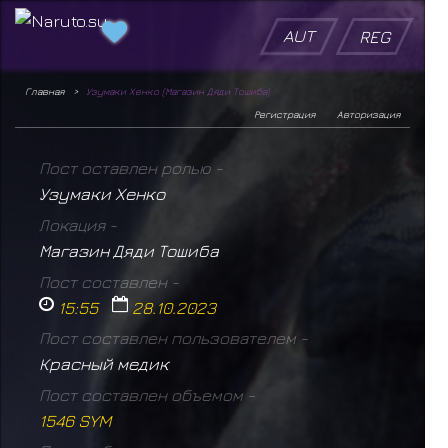
AUT
REG
Главная
Узумаки Хенко (Магазин Дяди Тошиба)
Регистрация
Авторизация
Пост оставлен ролью -
Узумаки Хенко
Локация -
Магазин Дяди Тошиба
Пост составлен -
15:55
28.10.2023
Пост составлен пользователем -
Красный медик
Пост составлен объемом -
1546 SYM