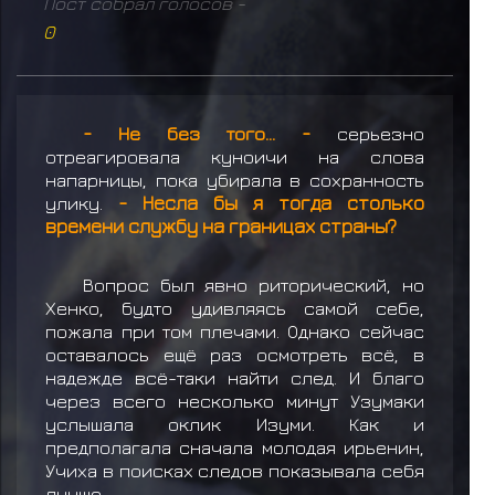
Пост собрал голосов -
0
- Не без того... -
серьезно
отреагировала куноичи на слова
напарницы, пока убирала в сохранность
улику.
- Несла бы я тогда столько
времени службу на границах страны?
Вопрос был явно риторический, но
Хенко, будто удивляясь самой себе,
пожала при том плечами. Однако сейчас
оставалось ещё раз осмотреть всё, в
надежде всё-таки найти след. И благо
через всего несколько минут Узумаки
услышала оклик Изуми. Как и
предполагала сначала молодая ирьенин,
Учиха в поисках следов показывала себя
лучше.