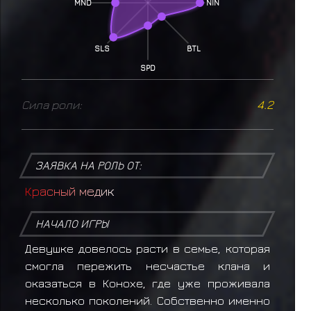
MND
NIN
SLS
BTL
SPD
Сила роли:
4.2
ЗАЯВКА НА РОЛЬ ОТ:
К
р
а
с
н
ы
й
м
е
д
и
к
НАЧАЛО ИГРЫ
Девушке довелось расти в семье, которая
смогла пережить несчастье клана и
оказаться в Конохе, где уже проживала
несколько поколений. Собственно именно