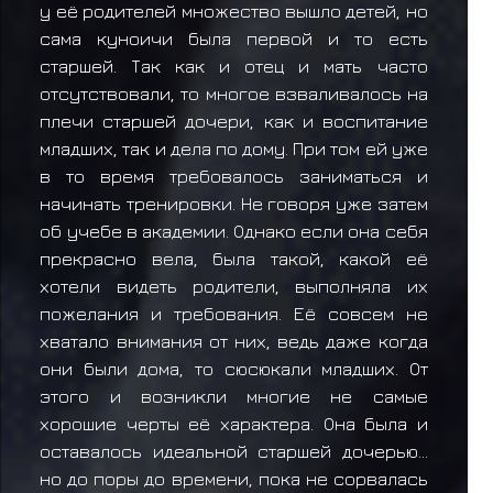
у её родителей множество вышло детей, но
сама куноичи была первой и то есть
старшей. Так как и отец и мать часто
отсутствовали, то многое взваливалось на
плечи старшей дочери, как и воспитание
младших, так и дела по дому. При том ей уже
в то время требовалось заниматься и
начинать тренировки. Не говоря уже затем
об учебе в академии. Однако если она себя
прекрасно вела, была такой, какой её
хотели видеть родители, выполняла их
пожелания и требования. Её совсем не
хватало внимания от них, ведь даже когда
они были дома, то сюсюкали младших. От
этого и возникли многие не самые
хорошие черты её характера. Она была и
оставалось идеальной старшей дочерью...
но до поры до времени, пока не сорвалась