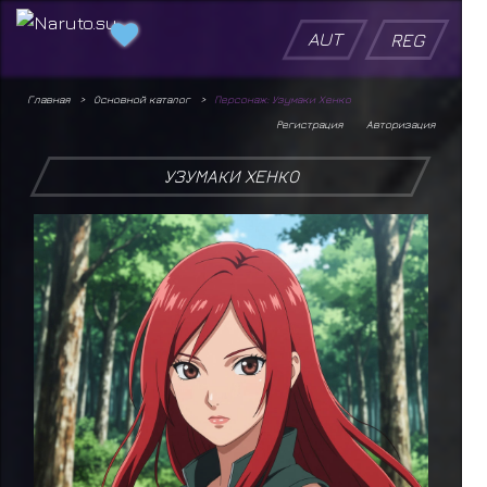
AUT
REG
Главная
Основной каталог
Персонаж: Узумаки Хенко
Регистрация
Авторизация
УЗУМАКИ ХЕНКО