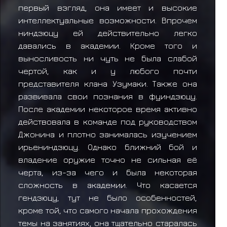
первый взгляд, она имеет и высокие
интеллектуальные возможности. Впрочем
ниндзюцу ей действительно легко
давались в академии. Кроме того и
выносливость ни чуть не была слабой
чертой, как и у любого почти
представителя клана Узумаки. Также она
развивала свои познания в фуиндзюцу.
После академии некоторое время активно
действовала в команде под руководством
Джонина и плотно занималась изучением
ирьениндзюцу. Однако ближний бой и
владение оружие точно не сильная её
черта, из-за чего и была некоторая
сложность в академии. Что касается
гендзюцу, тут не было особенностей,
кроме той, что самого начала прохождения
темы на занятиях, она тщательно старалась