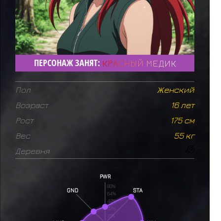
ПЕРСОНАЖ ЗАНЯТ:
К
Р
А
С
Н
Ы
Й
М
Е
Д
И
К
Пол
Женский
Возраст
16 лет
Рост
175 см
Вес
55 кг
Деревня
PWR
80%
GND
STA
64%
48%
32%
16%