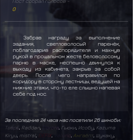
Пост собрал голосов -
0
Забрав награду за выполнение
задания, светловолосый паренёк,
поблагодарив распорядителя и махнув
рукой в прощальном жесте беловолосому
парню в маске, неспешно двинулся к
выходу из кабинета, закрыв за собой
дверь. После чего направился по
коридору в сторону лестницы, ведущей на
нижние этажи, что-то еле слышно напевая
себе под нос.
За последние 24 часа нас посетили 26 шиноби:
Т
в
а
р
ь
,
Raddan
,
D
o
r
o
r
a
,
Гьюки
,
Исобу
,
Kazuma
Kiryu
,
mistral
,
D
E
F
I
X
,
V
e
l
u
r
i
o
,
А
н
г
а
ё
п
т
,
Шукаку
,