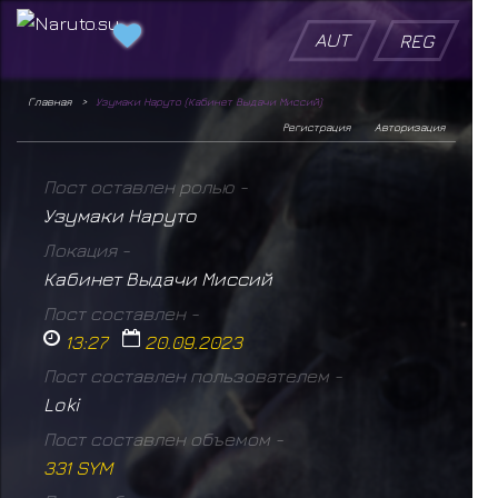
AUT
REG
Главная
Узумаки Наруто (Кабинет Выдачи Миссий)
Регистрация
Авторизация
Пост оставлен ролью -
Узумаки Наруто
Локация -
Кабинет Выдачи Миссий
Пост составлен -
13:27
20.09.2023
Пост составлен пользователем -
Loki
Пост составлен объемом -
331 SYM