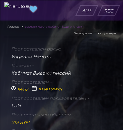
AUT
REG
Главная
Узумаки Наруто (Кабинет Выдачи Миссий)
Регистрация
Авторизация
Пост оставлен ролью -
Узумаки Наруто
Локация -
Кабинет Выдачи Миссий
Пост составлен -
10:57
19.09.2023
Пост составлен пользователем -
Loki
Пост составлен объемом -
313 SYM