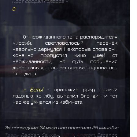
Пост собрал голосов -
0
От неожиданного тона распорядителя
миссий, светловолосый паренёк
невольно дернулся. Некоторые слова он ,
конечно пропустил мимо ушей от
неожиданности, но суть поручения
донеслась до головы слегка глуповатого
блондина.
- Есть!
- приложив руку прямой
ладонью ко лбу, выпалил блондин и тот
час же умчался из кабинета.
За последние 24 часа нас посетили 25 шиноби:
Т
в
а
р
ь
,
Raddan
,
Сайкен
,
D
E
F
I
X
,
A
n
a
t
o
m
,
Escanor
,