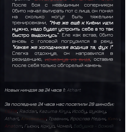
После боя с невидимым соперником
Обито начал вытирать пот с лица, он понял
на сколько могут быть тяжёлыми
тренировками,
“Мне же ещё к
Киёми идти
нужно, надо будет устроить себе а то так
быстро выдохнусь”
. Еле как встав, Обито
вновь с головой погрузился в реку,
"Какая же холодникая водица та, фух !"
.
Слегка отдохнув, он направился в
резиденцию,
исчезнув из вида
, оставив
после себя только обгорелый камень.
Новых ниндзя за 24 часа 1:
Athart
За последние 24 часа нас посетили 28 шиноби:
D
E
F
I
X
,
Raddan
,
Kazuma Kiryu
,
Исобу
,
Шукаку
,
Athart
,
А
л
х
и
м
и
ч
к
а
,
Травник
,
Ярослав Медик
,
К
и
м
и
,
A
n
a
t
o
m
,
Гьюки
,
Кокуо
,
Чомей
,
Б
а
б
у
ш
к
а
-
б
о
ж
и
й