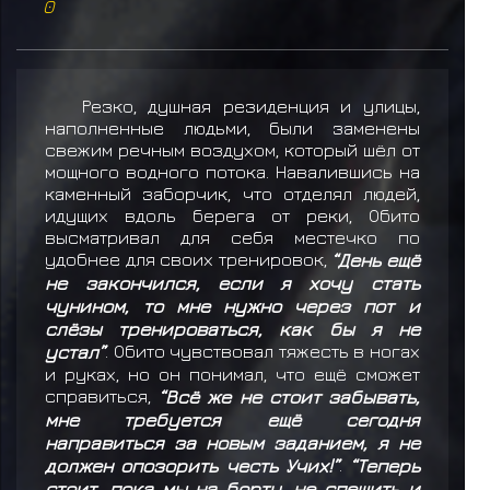
0
Резко, душная резиденция и улицы,
наполненные людьми, были заменены
свежим речным воздухом, который шёл от
мощного водного потока. Навалившись на
каменный заборчик, что отделял людей,
идущих вдоль берега от реки, Обито
высматривал для себя местечко по
удобнее для своих тренировок,
“День ещё
не закончился, если я хочу стать
чунином, то мне нужно через пот и
слёзы тренироваться, как бы я не
устал”
. Обито чувствовал тяжесть в ногах
и руках, но он понимал, что ещё сможет
справиться,
“Всё же не стоит забывать,
мне требуется ещё сегодня
направиться за новым заданием, я не
должен опозорить честь Учих!”
.
“Теперь
стоит, пока мы на борту, не спешить и