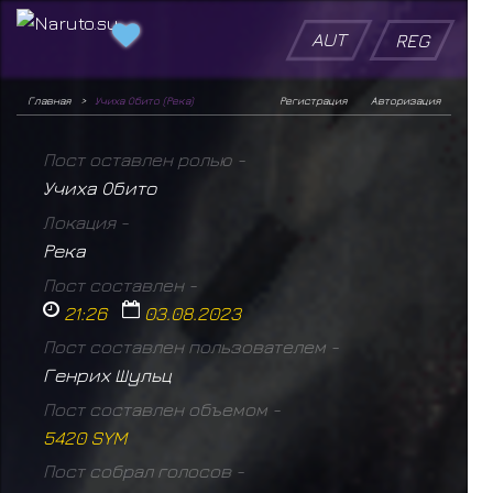
AUT
REG
Главная
Учиха Обито (Река)
Регистрация
Авторизация
Пост оставлен ролью -
Учиха Обито
Локация -
Река
Пост составлен -
21:26
03.08.2023
Пост составлен пользователем -
Генрих Шульц
Пост составлен объемом -
5420 SYM
Пост собрал голосов -