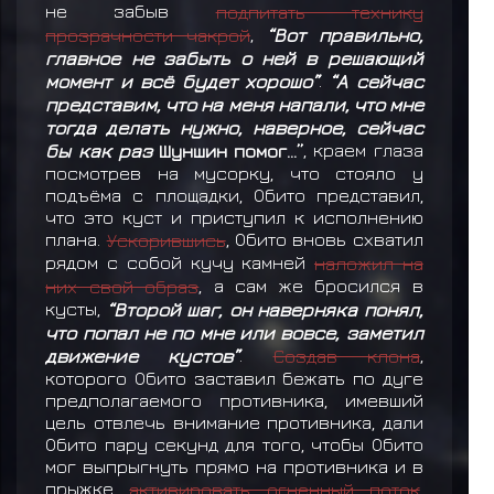
не забыв
подпитать технику
прозрачности чакрой
,
“Вот правильно,
главное не забыть о ней в решающий
момент и всё будет хорошо”
.
“А сейчас
представим, что на меня напали, что мне
тогда делать нужно, наверное, сейчас
бы как раз
Шуншин помог…”
, краем глаза
посмотрев на мусорку, что стояло у
подъёма с площадки, Обито представил,
что это куст и приступил к исполнению
плана.
Ускорившись
, Обито вновь схватил
рядом с собой кучу камней
наложил на
них свой образ
, а сам же бросился в
кусты,
“Второй шаг, он наверняка понял,
что попал не по мне или вовсе, заметил
движение кустов”
.
Создав клона
,
которого Обито заставил бежать по дуге
предполагаемого противника, имевший
цель отвлечь внимание противника, дали
Обито пару секунд для того, чтобы Обито
мог выпрыгнуть прямо на противника и в
прыжке
активировать огненный поток
.