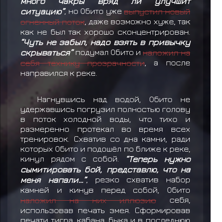
много чакры вряд ли улучшит
ситуацию”
, но Обито уже
выпустил новый
огненный поток
, даже возможно хуже, так
как не был так хорошо сконцентрирован.
“Чуть не забыл, надо взять в привычку
скрываться”
подумал Обито и
наложил на
себя технику прозрачности
, а после
направился к реке.
Нагнувшись над водой, Обито не
удержавшись погрузил полностью голову
в поток холодной воды, что тихо и
размеренно протекал во время всех
тренировок. Схватив со дна камни, ради
которых Обито и подошёл по ближе к реке,
кинул рядом с собой.
“Теперь нужно
сымитировать бой, представлю, что на
меня напали…”
, резко схватив набор
камней и кинув перед собой, Обито
наложил на них иллюзию
себя,
использовав печать змея. Сформировав
печати тигра, кабана, быка и в последнюю