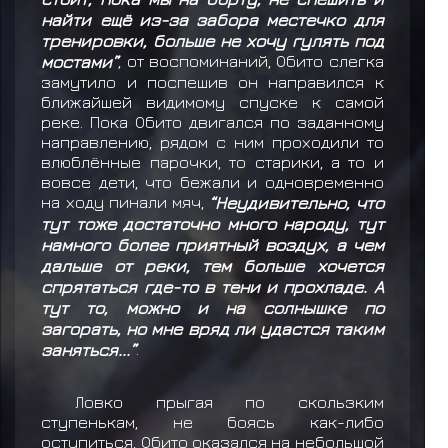
найти ещё из-за забора местечко для
тренировки, больше не хочу гулять под
мостами”
, от воспоминаний, Обито слегка
замутило и поспешив он направился к
ближайшей видимому спуске к самой
реке. Пока Обито двигался по заданному
направлению, рядом с ним проходили то
влюблённые парочки, то старики, а то и
вовсе дети, что бежали и одновременно
на ходу пинали мяч,
“Неудивительно, что
тут тоже достаточно много народу, тут
намного более приятный воздух, а чем
дальше от реки, тем больше хочется
спрятаться где-то в тени и прохладе. А
тут то, можно и на солнышке по
загорать, но мне вряд ли удастся таким
заняться...”
.
Ловко прыгая по скользким
ступенькам, не боясь как-либо
оступиться, Обито оказался на небольшой