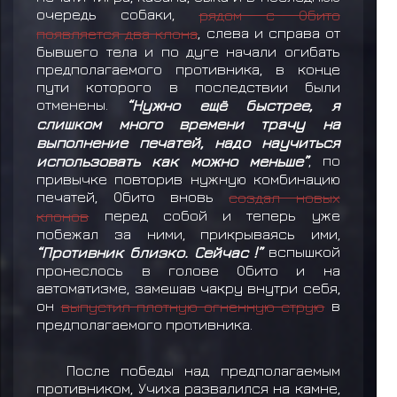
очередь собаки,
рядом с Обито
появляется два клона
, слева и справа от
бывшего тела и по дуге начали огибать
предполагаемого противника, в конце
пути которого в последствии были
отменены.
“Нужно ещё быстрее, я
слишком много времени трачу на
выполнение печатей, надо научиться
использовать как можно меньше”
, по
привычке повторив нужную комбинацию
печатей, Обито вновь
создал новых
клонов
перед собой и теперь уже
побежал за ними, прикрываясь ими,
“Противник близко. Сейчас !”
вспышкой
пронеслось в голове Обито и на
автоматизме, замешав чакру внутри себя,
он
выпустил плотную огненную струю
в
предполагаемого противника.
После победы над предполагаемым
противником, Учиха развалился на камне,