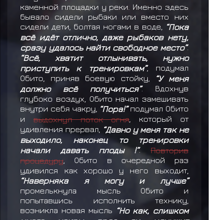
каменной площадки у реки. Именно здесь
бывало сидели рыбаки или вместо них
сидели дети, болтая ногами в воде,
“Пока
всё идёт отлично, даже рыбаков нету,
сразу удалось найти свободное место”
.
“Всё, хватит отлынивать, нужно
приступить к тренировкам”
, подумал
Обито, приняв боевую стойку,
“У меня
должно всё получиться”
. Вдохнув
глубоко воздух, Обито начал замешивать
внутри себя чакру,
“Пора!”
подумал Обито
и
выдохнул поток огня
, который от
удивления прервал,
“Давно у меня так не
выходило, наконец то тренировки
начали давать плоды !”
.
Повторив
процедуру
, Обито в очередной раз
удивился как хорошо у него выходит,
“Наверняка я могу и лучше”
промелькнула мысль Обито и
попытавшись исполнить технику,
возникла новая мысль
“Но как, слишком