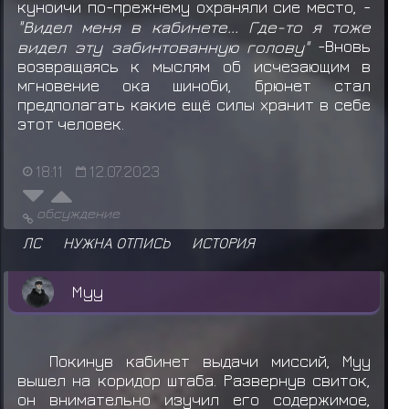
куноичи по-прежнему охраняли сие место, -
"Видел меня в кабинете... Где-то я тоже
видел эту забинтованную голову"
-Вновь
возвращаясь к мыслям об исчезающим в
мгновение ока шиноби, брюнет стал
предполагать какие ещё силы хранит в себе
этот человек.
18:11
12.07.2023
обсуждение
ЛС
НУЖНА ОТПИСЬ
ИСТОРИЯ
Муу
Покинув кабинет выдачи миссий, Муу
вышел на коридор штаба. Развернув свиток,
он внимательно изучил его содержимое,