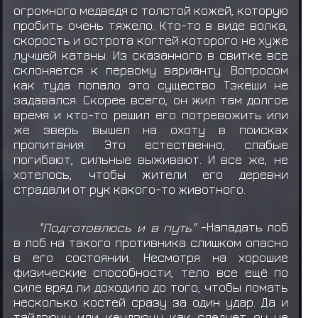
огромного медведя с толстой кожей, которую
пробить очень тяжело. Кто-то в виде волка,
скорость и острота когтей которого не хуже
лучшей катаны. Из сказанного в свитке все
склоняется к первому варианту. Вопросом
как туда попало это существо Тэкеши не
задавался. Скорее всего, он жил там долгое
время и кто-то решил его потревожить или
же зверь вышел на охоту в поисках
пропитания. Это естественно, слабые
погибают, сильные выживают. И все же, не
хотелось, чтобы жители его деревни
страдали от рук какого-то животного.
"Подготовлюсь и в путь"
-Нападать лоб
в лоб на такого противника слишком опасно
в его состоянии. Несмотря на хорошие
физические способности, тело все ещё по
силе вряд ли доходило до того, чтобы ломать
несколько костей сразу за один удар. Да и
тайдзюцу или кендзюцу как следует он не