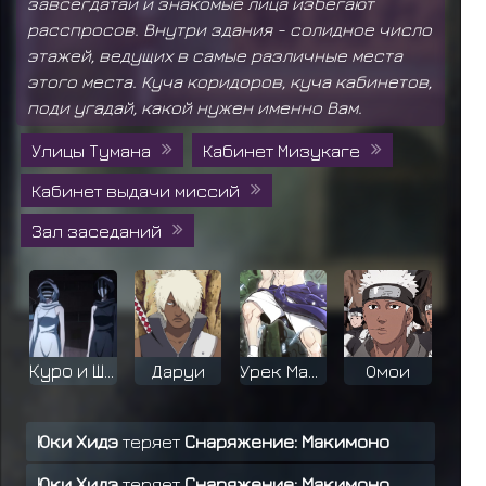
завсегдатаи и знакомые лица избегают
расспросов. Внутри здания - солидное число
этажей, ведущих в самые различные места
этого места. Куча коридоров, куча кабинетов,
поди угадай, какой нужен именно Вам.
Улицы Тумана
Кабинет Мизукаге
Кабинет выдачи миссий
Зал заседаний
Куро и Широ
Даруи
Урек Мазино
Омои
Юки Хидэ
теряет
Снаряжение: Макимоно
Юки Хидэ
теряет
Снаряжение: Макимоно