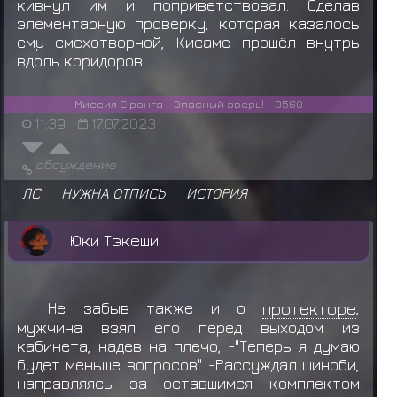
кивнул им и поприветствовал. Сделав
элементарную проверку, которая казалось
ему смехотворной, Кисаме прошёл внутрь
вдоль коридоров.
Миссия С ранга - Опасный зверь! - 9560
11:39
17.07.2023
обсуждение
ЛС
НУЖНА ОТПИСЬ
ИСТОРИЯ
Юки Тэкеши
Не забыв также и о
протекторе
,
мужчина взял его перед выходом из
кабинета, надев на плечо, -"Теперь я думаю
будет меньше вопросов" -Рассуждал шиноби,
направляясь за оставшимся комплектом