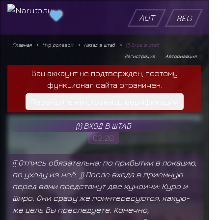
AUT
REG
Главная
Мир ролевой
Назад в Штаб
(!) Вход в штаб
Регистрация
Авторизация
Ваш аккаунт не подтвержден, поэтому
функционал сайта ограничен.
Перейдите на страницу верификации
(!) ВХОД В ШТАБ
02:20
(( Отпись обязательна: по прибытии в локацию,
по уходу из неё. )) После входа в приемную
перед вами предстанут две куноичи: Куро и
Широ. Они сразу же поинтересуются, какую-
же цель Вы преследуете. Конечно,