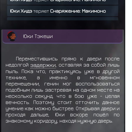
Юки Хидэ
теряет
Снаряжение: Макимоно
Юки Хидэ
теряет
Снаряжение: Макимоно
Нин Каратачи получил награду за миссию
Юки Тэкеши
ранга D
Юки Бунтан
передал
Хаку
200 рье
Переместившись прямо к двери после
Хошигаки Аоми
теряет
Снаряжение:
недолгой
задержки
, оставляя за собой лишь
пыль. Пока что, практикуясь уже в другой
Макимоно
технике, а именно в мгновенном
Юки Хан
теряет
Макимоно
перемещении, генин мог воспользоваться
подобным лишь застревая на одном месте на
Юки Тэкеши
теряет
Макимоно
несколько секунд, что в бою уже - целая
вечность. Поэтому стоит отточить данное
Теруми Мей
забирает
Кунай
умение как можно быстрее. Открывая двери и
проходя дальше, Юки вскоре пошёл по
Акира
выкидывает предмет
Кунай
знакомому коридору, находя нужную дверь.
Аки Комацу
теряет
Макимоно