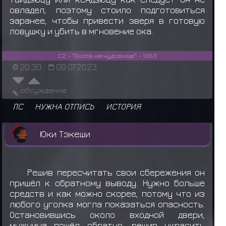
овладел, поэтому стоило подготовиться
заранее, чтобы привести зверя в готовую
ловушку и убить в мгновение ока.
С2 - "Охота на чудовище" - 1063
20:30
09.07.2023
обсуждение
ЛС
НУЖНА ОТПИСЬ
ИСТОРИЯ
Юки Тэкеши
Решив пересчитать свои сбережения он
пришёл к обратному выводу. Нужно больше
средств и как можно скорее, потому что из
любого уголка могла показаться опасность.
Остановившись около входной двери,
мужчина пошёл обратно, решив украсить