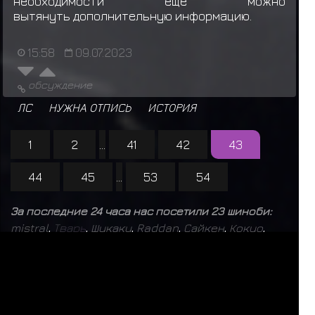
необходимости ещё можно
вытянуть дополнительную информацию.
15:58
09.07.2023
обсуждение
ЛС
НУЖНА ОТПИСЬ
ИСТОРИЯ
1
2
...
41
42
43
44
45
...
53
54
За последние 24 часа нас посетили 23 шиноби:
mistral
,
Т
в
а
р
ь
,
Шукаку
,
Raddan
,
Сайкен
,
Кокуо
,
Сон Гоку
,
Kazuma Kiryu
,
А
н
г
а
ё
п
т
,
Травник
,
Ярослав Медик
,
I
t
a
c
h
i
B
r
o
,
D
o
r
o
r
a
,
Гьюки
,
Исобу
,
D
E
F
I
X
,
V
e
l
u
r
i
o
,
F
O
S
T
E
R
,
Б
а
т
ё
к
,
К
и
м
и
,
Чомей
,
Мататаби
,
О
м
е
ж
к
а