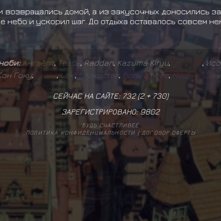
 возвращались домой, а из закусочных доносились зап
е небо и ускорил шаг. До отдыха оставалось совсем не
иноби:
А
н
г
а
ё
п
т
,
Т
в
а
р
ь
,
Raddan
,
Kazuma Kiryu
,
F
O
S
T
E
R
,
Исо
Сон Гоку
,
D
E
F
I
X
,
L
o
k
i
,
Б
л
о
х
а
с
т
а
я
,
б
о
л
ь
в
н
о
г
е
,
М
о
щ
н
ы
й
Д
в
и
СЕЙЧАС НА САЙТЕ: 732 (
2
+
730
)
ЗАРЕГИСТРИРОВАНО:
9802
БУДЬ СЧАСТЛИВЕЕ
ПОЛИТИКА КОНФИДЕНЦИАЛЬНОСТИ
|
ДОГОВОР ОФЕРТЫ