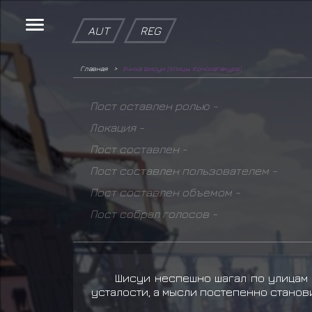
AUT
REG
Главная
Учиха Шисуи (Улицы Конохагакуре)
Пост оставлен ролью -
Локация -
Пост составлен -
Пост составлен пользователем -
Пост составлен объемом -
Пост собрал голосов -
Шисуи неспешно шагал по улицам 
усталости, а мысли постепенно станов