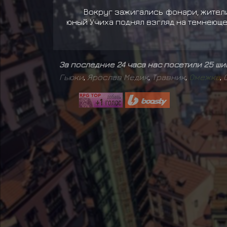
Вокруг зажигались фонари, жители
юный Учиха поднял взгляд на темнеюще
За последние 24 часа нас посетили 25 ш
Гьюки
,
Ярослав Медик
,
Травник
,
О
м
е
ж
к
а
,