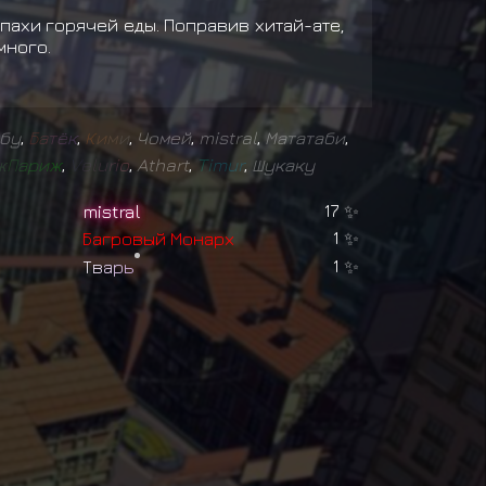
ахи горячей еды. Поправив хитай-ате,
много.
бу
,
Б
а
т
ё
к
,
К
и
м
и
,
Чомей
,
mistral
,
Мататаби
,
ж
П
а
р
и
ж
,
V
e
l
u
r
i
o
,
Athart
,
T
i
m
u
r
,
Шукаку
mistral
17
✨
Б
а
г
р
о
в
ы
й
М
о
н
а
р
х
1
✨
Т
в
а
р
ь
1
✨