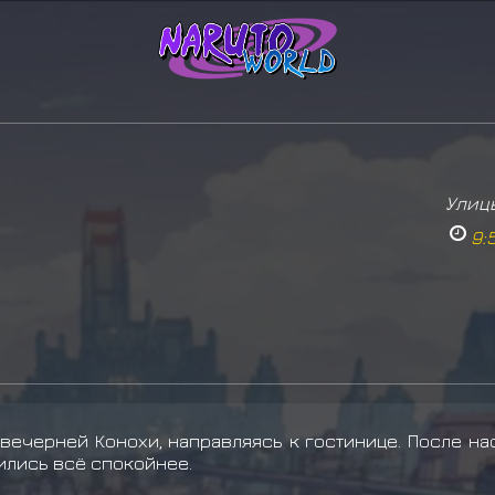
Улиц
9:
вечерней Конохи, направляясь к гостинице. После на
ились всё спокойнее.