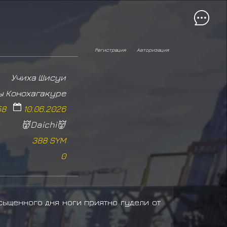
Регистрация
Авторизация
Учиха Шисуи
ы Конохагакуре
58
10.06.2026
👹Daichi👹
388 SYM
0
сыщенного дня ноги приятно гудели от