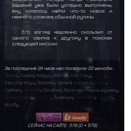
заданий уже были успешно выполнены,
ему хотелось найти что-то новое и
немного сложнее обычной рутины.
Его взгляд медленно скользил от
одного свитка к другому в поисках
следующей миссии.
За последние 24 часа нас посетили 22 шиноби:
Т
в
а
р
ь
,
Гьюки
,
Кокуо
,
mistral
,
Сон Гоку
,
D
E
F
I
X
,
Kazuma Kiryu
,
Raddan
,
Чомей
,
А
н
г
а
ё
п
т
,
К
и
м
и
,
Сайкен
,
A
n
a
t
o
m
,
Escanor
,
Ярослав Медик
,
Шукаку
,
Р
и
к
к
и
Т
и
к
к
и
,
F
O
S
T
E
R
,
Травник
,
I
t
a
c
h
i
B
r
o
,
D
o
r
o
r
a
,
Исобу
СЕЙЧАС НА САЙТЕ: 579 (
0
+
579
)