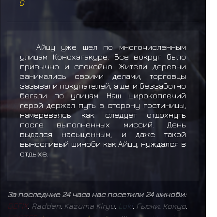
0
Айцу уже шел по многочисленным
улицам Конохагакуре. Все вокруг было
привычно и спокойно. Жители деревни
занимались своими делами, торговцы
зазывали покупателей, а дети беззаботно
бегали по улицам. Наш широкоплечий
герой держал путь в сторону гостиницы,
намереваясь как следует отдохнуть
после выполненных миссий. День
выдался насыщенным, и даже такой
выносливый шиноби как Айцу, нуждался в
отдыхе.
За последние 24 часа нас посетили 24 шиноби:
D
E
F
I
X
,
Raddan
,
Kazuma Kiryu
,
L
o
k
i
,
Гьюки
,
Кокуо
,