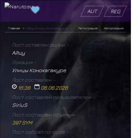
AUT
REG
Главная
Айцу (Улицы Конохагакуре)
Регистрация
Авторизация
Пост оставлен ролью -
Айцу
Локация -
Улицы Конохагакуре
Пост составлен -
16:38
06.06.2026
Пост составлен пользователем -
SiriuS
Пост составлен объемом -
397 SYM
Пост собрал голосов -