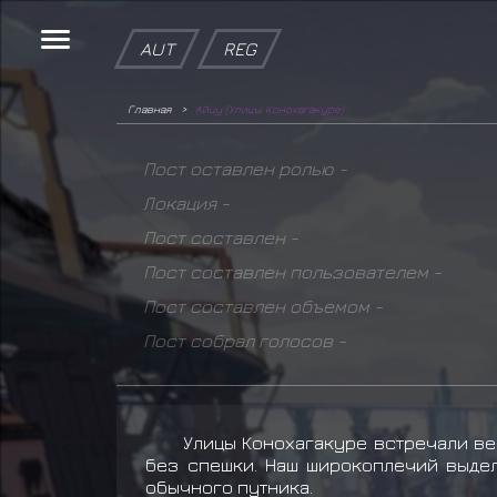
AUT
REG
Главная
Айцу (Улицы Конохагакуре)
Пост оставлен ролью -
Локация -
Пост составлен -
Пост составлен пользователем -
Пост составлен объемом -
Пост собрал голосов -
Улицы Конохагакуре встречали ве
без спешки. Наш широкоплечий выдел
обычного путника.