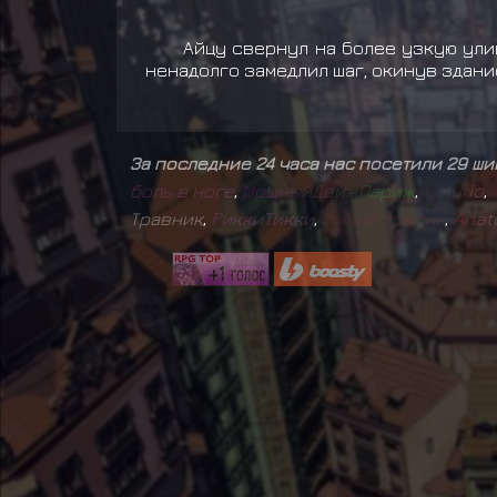
Айцу свернул на более узкую ули
ненадолго замедлил шаг, окинув здани
За последние 24 часа нас посетили 29 ш
б
о
л
ь
в
н
о
г
е
,
М
о
щ
н
ы
й
Д
в
и
ж
П
а
р
и
ж
,
V
e
l
u
r
i
o
,
Травник
,
Р
и
к
к
и
Т
и
к
к
и
,
М
и
л
ы
й
т
р
а
п
и
к
,
A
n
a
t