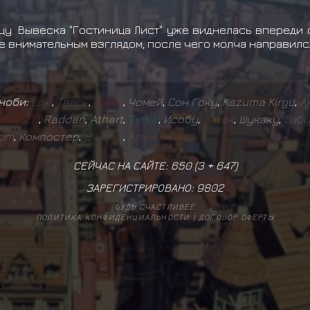
цу. Вывеска "Гостиница Лист" уже виднелась впереди
е внимательным взглядом, после чего молча направился
иноби:
L
o
k
i
,
Т
в
а
р
ь
,
D
E
F
I
X
,
Чомей
,
Сон Гоку
,
Kazuma Kiryu
,
А
F
O
S
T
E
R
,
Raddan
,
Athart
,
T
i
m
u
r
,
Исобу
,
Б
а
т
ё
к
,
Шукаку
,
Б
а
б
у
o
m
,
Компостер
,
S
w
a
m
p
,
А
л
х
и
м
и
ч
к
а
СЕЙЧАС НА САЙТЕ: 650 (
3
+
647
)
ЗАРЕГИСТРИРОВАНО:
9802
БУДЬ СЧАСТЛИВЕЕ
ПОЛИТИКА КОНФИДЕНЦИАЛЬНОСТИ
|
ДОГОВОР ОФЕРТЫ