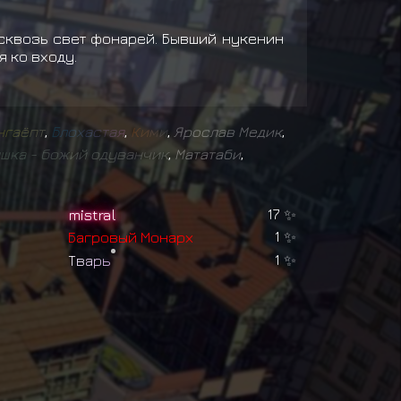
 сквозь свет фонарей. Бывший нукенин
 ко входу.
н
г
а
ё
п
т
,
Б
л
о
х
а
с
т
а
я
,
К
и
м
и
,
Ярослав Медик
,
ш
к
а
-
б
о
ж
и
й
о
д
у
в
а
н
ч
и
к
,
Мататаби
,
mistral
17
✨
Б
а
г
р
о
в
ы
й
М
о
н
а
р
х
1
✨
Т
в
а
р
ь
1
✨