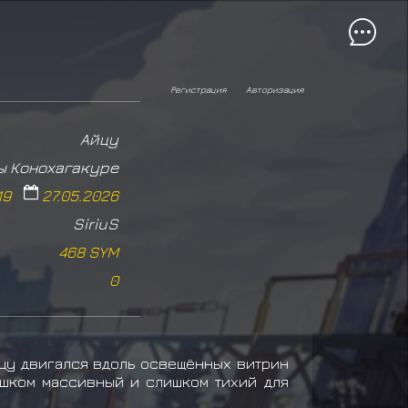
Регистрация
Авторизация
Айцу
ы Конохагакуре
19
27.05.2026
SiriuS
468 SYM
0
йцу двигался вдоль освещённых витрин
ишком массивный и слишком тихий для