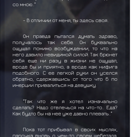
со мною.."
- В отличии от меня, ты здесь своя..
Он правда пытался думать здраво,
получалось так себе. Он буквально
ощущал помимо возбуждении, то что на
него давило невидимой силой. Так брюнет
себя еще ни разу в жизни не ощущал,
вроде бы и приятно, а вроде как нифига
подобного. С ее легкой руки он уселся
обратно, сдержавшись от того что б по
инерции привалиться на девушку.
"Так что же я хотел изначально
сделать? Надо отвлечься на что-то.. Еда?
Как будто бы на нее уже давно плевать.."
Пока тот прибывал в своих мыслях,
парочка вновь о чем-то своем щебетала,