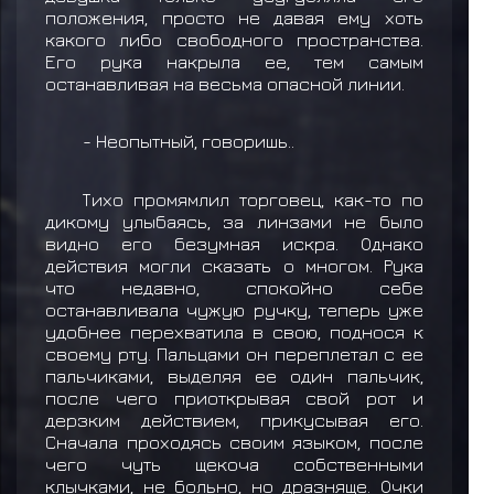
положения, просто не давая ему хоть
какого либо свободного пространства.
Его рука накрыла ее, тем самым
останавливая на весьма опасной линии.
- Неопытный, говоришь..
Тихо промямлил торговец, как-то по
дикому улыбаясь, за линзами не было
видно его безумная искра. Однако
действия могли сказать о многом. Рука
что недавно, спокойно себе
останавливала чужую ручку, теперь уже
удобнее перехватила в свою, поднося к
своему рту. Пальцами он переплетал с ее
пальчиками, выделяя ее один пальчик,
после чего приоткрывая свой рот и
дерзким действием, прикусывая его.
Сначала проходясь своим языком, после
чего чуть щекоча собственными
клычками, не больно, но дразняще. Очки