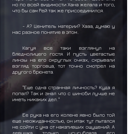
но по всей видимости Хана желала и того,
что бы сам Рей так же присоединился.
- А? Ценитель материи? Хааа, думаю у
нас разное понятие в этом..
Кагуя все таки взглянул на
бледнолицего гостя. И пусть цветастые
линзы на его округлых очках, скрывали
взгляд торговца, тот точно смотрел на
другого брюнета.
"Еще одна странная личность? Куда я
попал? Так и знал что с шиноби лучше не
иметь никаких дел.."
Ее рука на его колене явно было той
еще неожиданностью, он итак тут пытался
не сойти с ума от накативших ощущений. А
девушка только усугубляла его