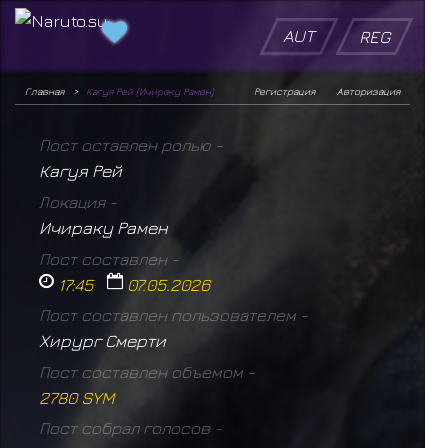
AUT
REG
Главная
Кагуя Рей (Ичираку Рамен)
Регистрация
Авторизация
Пост оставлен ролью -
Кагуя Рей
Локация -
Ичираку Рамен
Пост составлен -
17:45
07.05.2026
Пост составлен пользователем -
Хирург Смерти
Пост составлен объемом -
2780 SYM
Пост собрал голосов -