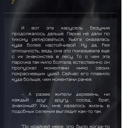
2
И вот эта карусель безумия
продолжалось дальше. Парню не дали по
тихому ретироваться, Хьюга оказалась
куда более настойчивой. Ну да, Рея
оплошность, ведь она это показывала еще
с их знакомства в лесу. То о чем эта
парочка так мило болтала, естественно он
пропускал моментами мимо своих
покрасневших ушей. Сейчас его плавило
куда больше, чем моментами ранее.
- А разве жители деревень, ни
каждый друг другу, сосед, брат,
знакомый? Хах, мне казалось жизнь в
подобных селения выглядит как-то так.
"По крайней мере, это было когда-то