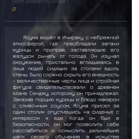
Пост собрал голосов -
0
Ясума вошёл в Ичираку с небрежной
атмосферой, где преобладали запахи
курицы и приправ, заставляющие его
желудок рычать от голода. Он изучал
окружение, пристально вглядываясь в
лица людей сидящих за столами вдоль
стены. Было сложно скрыть его внешность
- величественные черты лица и стройная
фигура свидетельствовали о древнем
клане Сенджу, которому он принадлежал.
Заказав порцию курицы и блюдо макарон
с сливочным соусом, Ясума присел за
один столик опустившись на сиденье с
интересом к еде. Когда он был в
безопасности, он мог позволить себе
расслабиться и осмыслить дальнейшие
шаги своего обучение в искустве