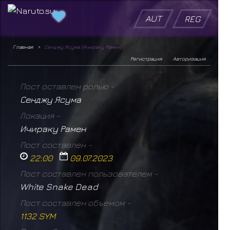
AUT
REG
Главная
Сенджу Ясума (Ичираку Рамен)
Регистрация
Авторизация
Пост оставлен ролью -
Сенджу Ясума
Локация -
Ичираку Рамен
Пост составлен -
22:00
09.07.2023
Пост составлен пользователем -
White Snake Dead
Пост составлен объемом -
1132 SYM