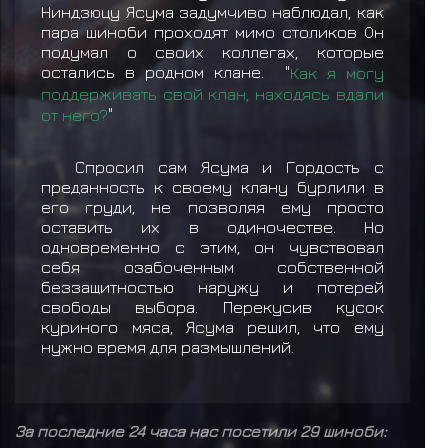
Ниндзюцу Ясума задумчиво наблюдал, как
пара шиноби проходят мимо столиков Он
подумал о своих коллегах, которые
остались в родном клане. "
Как я могу
поддерживать свой клан, находясь вдали
от него?
"
Спросил сам Ясума и Гордость с
преданность к своему клану бурлили в
его груди, не позволяя ему просто
оставить их в одиночестве. Но
одновременно с этим, он чувствовал
себя озабоченным собственной
беззащитностью наружу и потерей
свободы выбора. Перекусив кусок
куриного мяса, Ясума решил, что ему
нужно время для размышлений.
За последние 24 часа нас посетили 29 шиноби: