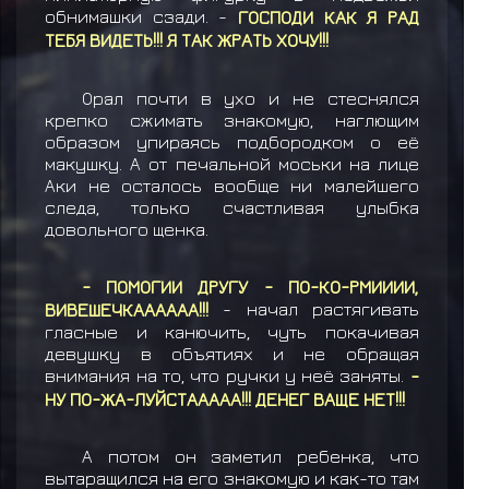
обнимашки сзади. -
ГОСПОДИ КАК Я РАД
ТЕБЯ ВИДЕТЬ!!! Я ТАК ЖРАТЬ ХОЧУ!!!
Орал почти в ухо и не стеснялся
крепко сжимать знакомую, наглющим
образом упираясь подбородком о её
макушку. А от печальной моськи на лице
Аки не осталось вообще ни малейшего
следа, только счастливая улыбка
довольного щенка.
- ПОМОГИИ ДРУГУ - ПО-КО-РМИИИИ,
ВИВЕШЕЧКАААААА!!!
- начал растягивать
гласные и канючить, чуть покачивая
девушку в объятиях и не обращая
внимания на то, что ручки у неё заняты.
-
НУ ПО-ЖА-ЛУЙСТААААА!!! ДЕНЕГ ВАЩЕ НЕТ!!!
А потом он заметил ребенка, что
вытаращился на его знакомую и как-то там