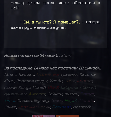
между делом вроде даже обращался к
ней.
- Ой, а ты кто? Я помешал?..
- теперь
даже грустненько звучал.
Новых ниндзя за 24 часа 1:
Athart
За последние 24 часа нас посетили 28 шиноби:
Athart
,
Raddan
,
А
л
х
и
м
и
ч
к
а
,
Травник
,
Kazuma
Kiryu
,
Ярослав Медик
,
Исобу
,
К
и
м
и
,
A
n
a
t
o
m
,
Гьюки
,
Кокуо
,
Чомей
,
D
E
F
I
X
,
Б
а
б
у
ш
к
а
-
б
о
ж
и
й
о
д
у
в
а
н
ч
и
к
,
А
н
г
а
ё
п
т
,
Сайкен
,
mistral
,
D
o
r
o
r
a
,
T
i
m
u
r
,
Олехан
,
Шукаку
,
Т
в
а
р
ь
,
H
a
p
p
Y
,
V
e
l
u
r
i
o
,
Joken
,
К
р
а
с
н
ы
й
м
е
д
и
к
,
D
a
r
k
n
e
s
s
,
Мататаби