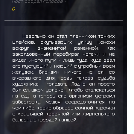
Пост собрал голосов -
0
Невольно он стал пленником тонких
шлейфов, окутывающих улицу Конохи
вокруг знаменитой раменной. Как
заколдованный перебирал ногами и не
видел иного пути - лишь туда, куда звал
его пустующий и ноющий с утробным воем
желудок. Блондин ничего не ел со
вчерашнего дня, ведь такова судьба
художника - голодать. Ладно, он просто
был слишком увлечен, чтобы отвлекаться
на еду, а теперь его организм устроил
забастовку, мешая сосредоточится на
чем либо, кроме образов сочной курочки
с хрустящей корочкой или жирненького
бульона с твердой лапшой.