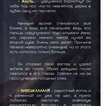
- Жесть…
- удрученно бормотнул он
себе под нос что-то невнятное, держа в
зубах одну из перчаток.
Манящий аромат становился всё
ближе, а лицо всё печальнее, ведь его
пальцы скрупулезно подсчитывали йени,
что скромно лежали малой кучей во
второй руке. Очень мало денег. Причина
печали невероятно очевидна, но от этого
есть хотелось только больше.
Он оторвал свой взгляд и узрел
ангела во плоти. Образ девушки почти
светился в его глазах. Совсем не из-за
проступающих голодных слез.
- ВИВЕШКААААА!!!!
- радостный вопль и
к раменной он уже не шел, а прямо
побежал, настигая знакомую
миниатюрную фигурку в медвежьи