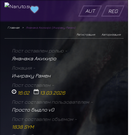
AUT
REG
Главная
Яманака Акихиро (Ичираку Рамен)
Регистрация
Авторизация
Пост оставлен ролью -
Яманака Акихиро
Локация -
Ичираку Рамен
Пост составлен -
16:02
13.03.2026
Пост составлен пользователем -
Просто быдло v0
Пост составлен объемом -
1838 SYM