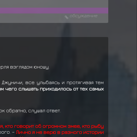
обсуждение
ерля взглядом юношу.
Джуничи, все улыбаясь и протягивая тем
ам чего слышать приходилось от тех самых
к обратно, слушал ответ.
я, кто говорит об огромном змее, кто рыбу
рого. –
Лично я не верю в разного истории