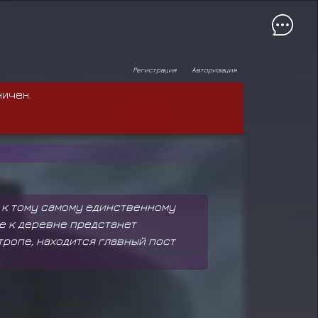
Регистрация
Авторизация
ничен.
м, к тому самому единственному
пе к деревне предстанет
тропе, находится главный пост