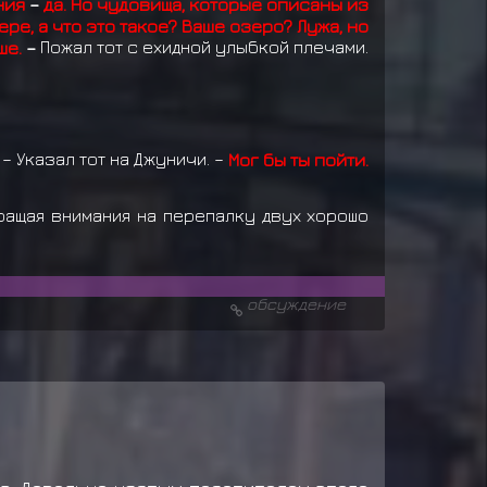
ения
–
да. Но чудовища, которые описаны из
ре, а что это такое? Ваше озеро? Лужа, но
ше.
–
Пожал тот с ехидной улыбкой плечами.
– Указал тот на Джуничи. –
Мог бы ты пойти.
бращая внимания на перепалку двух хорошо
обсуждение