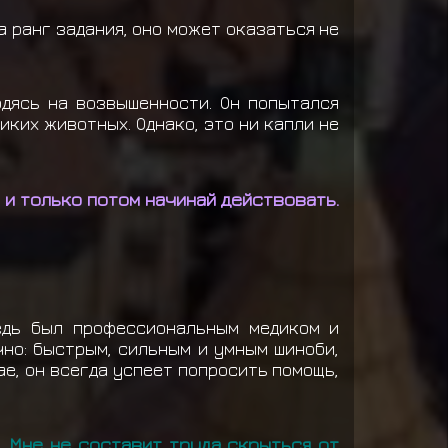
а ранг задания, оно может оказаться не
одясь на возвышенности. Он попытался
иких животных. Однако, это ни капли не
у и только потом начинай действовать.
едь был профессиональным медиком и
но: быстрым, сильным и умным шиноби,
ае, он всегда успеет попросить помощь,
. Мне не составит труда скрыться от