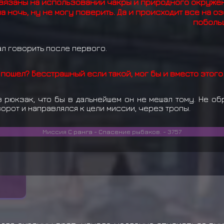
 завязаны на использовании чакры и природного окруж
 ночь, ну не могу поверить. Да и происходит все на озе
поболь
ал говорить после первого.
р пошел? Бесстрашный если такой, мог бы и вместо этого
 рюкзак, что бы в дальнейшем он не мешал тому. Не о
орот и направлялся к цели миссии, через тропы.
Миссия С ранга - Спасение рыбаков. - 3757