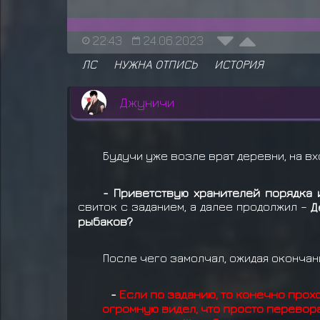
22:43
24.06.2023
ЛС
НУЖНА ОТПИСЬ
ИСТОРИЯ
Джуничи
Будучи уже возле врат деревни, на вх
- Приветствую хранителей порядка 
свиток с заданием, а далее продолжил –
Д
рыбаков?
После чего замолчал, ожидая окончани
-
Если по заданию, то конечно прохо
огромную видел, что просто перевор