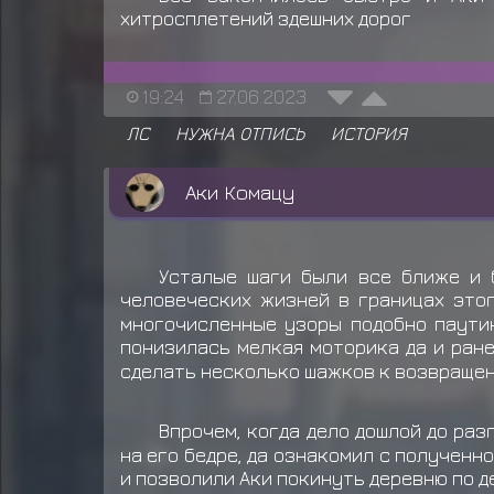
хитросплетений здешних дорог
19:24
27.06.2023
ЛС
НУЖНА ОТПИСЬ
ИСТОРИЯ
Аки Комацу
Усталые шаги были все ближе и 
человеческих жизней в границах этог
многочисленные узоры подобно паутин
понизилась мелкая моторика да и ран
сделать несколько шажков к возвращен
Впрочем, когда дело дошлой до раз
на его бедре, да ознакомил с полученн
и позволили Аки покинуть деревню по д