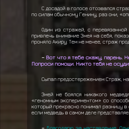
С досадой в голосе отозвался стра
по силам обычному Генину, раз они, «о
Один из стражей, с перевязанной
привлечь внимание Змея на себя, показ
проняло Акиру. Тем не менее, страж про
–
Вот что я тебе скажу, парень. 
Попроси помощи. Никто тебя не осудит
Сыпал предостережением Страж, на 
Змей не боялся никакого медвед
«геномным экспериментом» со способн
который прекрасно понимал разницу в с
если медведь в самом деле представляе
–
Благодарю за наставление. Одн