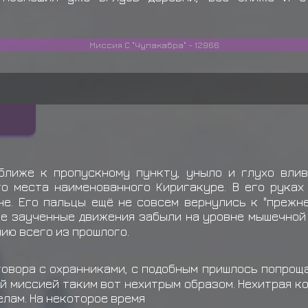
Двухвостая Мататаби и
Джуничи
забирает
Сумк
Миссия С "Чупакабра" - 12966
Джуничи
выкидывает п
Кагуя Сора не смог(ла)
ближе к пропускному пункту, уныло и глухо вли
о места наименованного Киригакуре. В его руках
е. Его пальцы ещё не совсем вернулись к "прежне
ее заученные движения забыли на уровне мышечной
ию всего из прошлого.
говора с охранниками, с подобным пришлось попрощ
ой миссией таким вот нехитрым образом. Нехитрая 
елам. На некоторое время