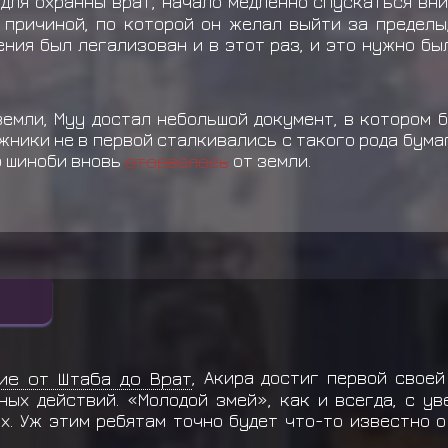
для охранны врат, начало медленно спускаться вн
з причиной, по которой он желал выйти за пределы
ения был легализован и в этот раз, и это нужно б
емли, Муу достал небольшой документ, в котором 
жники не в первой сталкивались с такого рода бум
о шиноби вновь
оторвалось
от земли.
ие от Штаба до Врат
, Акира достиг первой своей
ных действий. «Молодой змей», как и всегда, с ув
ах. Уж этим ребятам точно будет что-то известно 