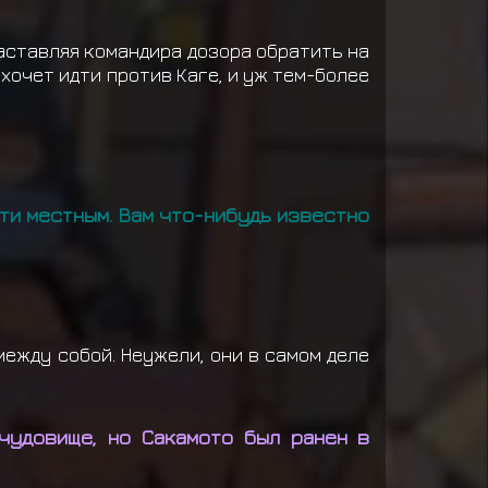
заставляя командира дозора обратить на
ахочет идти против Каге, и уж тем-более
сти местным. Вам что-нибудь известно
между собой. Неужели, они в самом деле
 чудовище, но Сакамото был ранен в