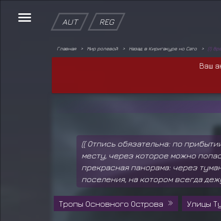
AUT
REG
Главная
Мир ролевой
Назад в Киригакуре но Сато
(!) В
Ваш а
(( Отпись обязательна: по прибыти
месту, через которое можно попас
прекрасная панорама: через туман
поселения, на котором всегда деж
Тропы Основного Острова
Улицы Т