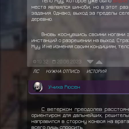
Тело Муу, которое уже было
видно
места явлвялся шиноби, но в этот ра
задания. Однако, выход за пределы сел
деревню.
Вновь коснувшись своими ногами з
инстанций о разрешении на выход. Стра
Муу. И не изменяя своим кондициям, тел
19:32
20.06.2023
ЛС
НУЖНА ОТПИСЬ
ИСТОРИЯ
Учиха Рюсен
С ветерком преодолев расстоян
ориентиром для дальнейших, решитель
направился в сторону конвоя на врат
всего лишь спросить.