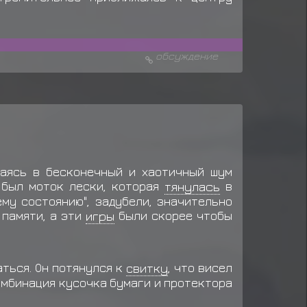
счезает
а ниндзя(п)
обсуждение
редмет
Сумка ниндзя(п)
 смотрела
ваясь в бесконечный и хаотичный шум
 был моток лески, которая
тянулась
в
му состоянию", задубели, значительно
 памяти, а эти
игры
были скорее чтобы
аться. Он потянулся к
свитку
, что висел
комбинация кусочка бумаги и протектора