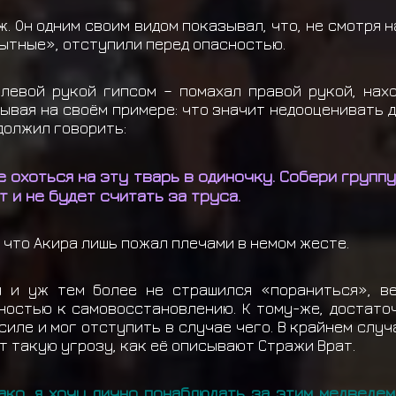
ж. Он одним своим видом показывал, что, не смотря н
пытные», отступили перед опасностью.
 левой рукой гипсом – помахал правой рукой, нах
ывая на своём примере: что значит недооценивать д
должил говорить:
Не охоться на эту тварь в одиночку. Собери групп
 и не будет считать за труса.
что Акира лишь пожал плечами в немом жесте.
я и уж тем более не страшился «пораниться», в
остью к самовосстановлению. К тому-же, достаточ
иле и мог отступить в случае чего. В крайнем случ
т такую угрозу, как её описывают Стражи Врат.
ако, я хочу лично понаблюдать за этим медведем