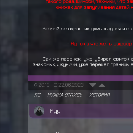
такого рода. Шиноби, техники, что
книжек для запугивания детей на
Второй же охранник ухмыльнулся и ст
-
Ну так а что же ты в дозо
Сам же паренек, уже убирал свиток в
знакомых, Джуничи, уже перешел границы в
20:10
22.06.2023
ЛС
НУЖНА ОТПИСЬ
ИСТОРИЯ
Муу