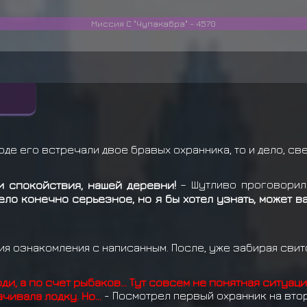
Миссия С "Чупакабра" - 4570
оде его встречали двое бравых охранника, то и дело, св
и спокойствия, нашей деревни!
– Шутливо проговорил 
ело конечно серьезное, но я бы хотел узнать, может в
я ознакомления с написанным. После, уже забирая свито
ди, а по счет рыбаков… Тут совсем не понятная ситуаци
ачивала лодку. Но…
- Посмотрел первый охранник на вто