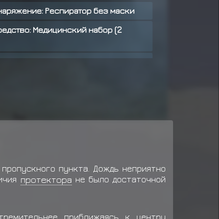
наряжение: Респиратор без маски
редство: Медицинский набор (2
наряжение: Беспроводная рация
 предмет
Снаряжение: Респиратор
 предмет
Средство: Медицинский
 предмет
Снаряжение: Беспроводная
пропускного пункта. Дождь неприятно
ил награду за миссию ранга C
личия
протектора
не было достаточной
т
Оружие: Хиироноха
ает предмет
Оружие: Хиироноха
тремительнее приближаясь к центру