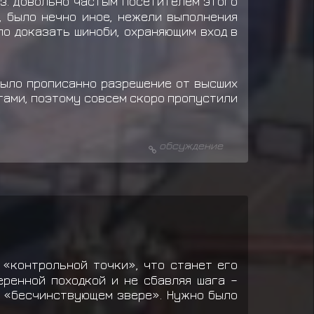
из. Довольно частым посетителем этого
, было нечно иное, нежели выполнения
ыло доказать шиноби, охраняющим вход в
было прописанно разрешение от высших
агами, поэтому совсем скоро пропустили
обсуждение
 «контрольной точки», что станет его
еренной походкой и не сбавляя шага –
о «бесчинствующем звере». Нужно было