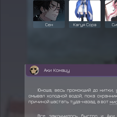
Сен
Кагуя Сора
Си
Эс Нодт
Аки Комацу
Юноша, весь промокший до нитки,
омывал холодной водой, пока охранни
причиной шастать туда-назад, а вот
ми
Все закончилось быстро и Аки