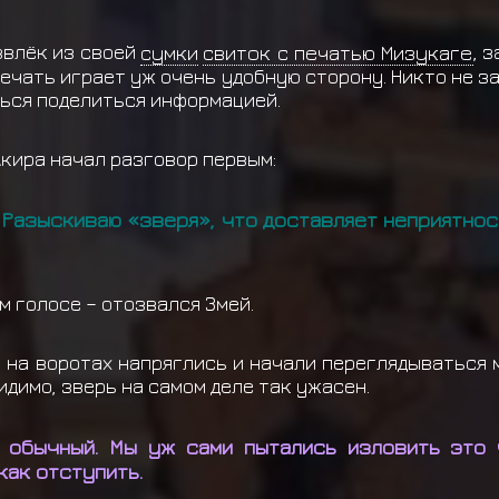
извлёк из своей
сумки
свиток с печатью Мизукаге
, 
печать играет уж очень удобную сторону. Никто не з
ься поделиться информацией.
Акира начал разговор первым:
. Разыскиваю «зверя», что доставляет неприятно
ём голосе – отозвался Змей.
 на воротах напряглись и начали переглядываться 
идимо, зверь на самом деле так ужасен.
не обычный. Мы уж сами пытались изловить это
как отступить.