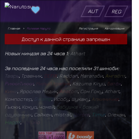
AUT
REG
Главная
Ролевая Наруто
Регистрация
Авторизация
Доступ к данной странице запрещен
Новых ниндзя за 24 часа 1:
Athart
За последние 24 часа нас посетили 31 шиноби:
Т
в
а
р
ь
,
Травник
,
D
E
F
I
X
,
Raddan
,
Мататаби
,
А
н
г
а
ё
п
т
,
Р
и
к
к
и
Т
и
к
к
и
,
М
и
л
ы
й
т
р
а
п
и
к
,
Kazuma Kiryu
,
Б
а
т
ё
к
,
К
и
м
и
,
Ярослав Медик
,
A
n
a
t
o
m
,
Сон Гоку
,
Athart
,
Компостер
,
S
w
a
m
p
,
Исобу
,
Шукаку
,
А
л
х
и
м
и
ч
к
а
,
Гьюки
,
Кокуо
,
Чомей
,
Б
а
б
у
ш
к
а
-
б
о
ж
и
й
о
д
у
в
а
н
ч
и
к
,
Сайкен
,
mistral
,
D
o
r
o
r
a
,
T
i
m
u
r
,
Олехан
,
H
a
p
p
Y
,
V
e
l
u
r
i
o