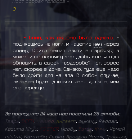
Пост собрал голосов -
0
- Блин, как вкусно было однако.
-
поднявшись на ноги, и нацепив
меч
через
спину, Обито решил зайти в парочку, а
может и не парочку мест, дабы кое-что да
обновить, в своем гардеробе? Нет, вовсе
нет, скорее в доме. Однако, туда еще надо
было дойти для начала. В любом случае,
экзамен будет длиться явно дольше, чем
его перекус.
За последние 24 часа нас посетили 25 шиноби:
Т
в
а
р
ь
,
D
E
F
I
X
,
V
e
l
u
r
i
o
,
А
н
г
а
ё
п
т
,
Шукаку
,
Raddan
,
Kazuma Kiryu
,
F
O
S
T
E
R
,
Исобу
,
Б
а
т
ё
к
,
К
и
м
и
,
Чомей
,
mistral
,
Мататаби
,
Гьюки
,
Ярослав Медик
,
Травник
,