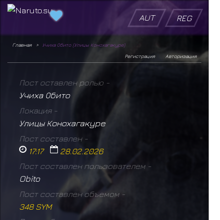
AUT
REG
Главная
Учиха Обито (Улицы Конохагакуре)
Регистрация
Авторизация
Пост оставлен ролью -
Учиха Обито
Локация -
Улицы Конохагакуре
Пост составлен -
17:17
28.02.2026
Пост составлен пользователем -
Obito
Пост составлен объемом -
348 SYM