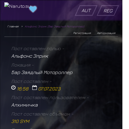
AUT
REG
Главная
Альфонс Элрик (Бар Заядлый Мотороллер)
Регистрация
Авторизация
Пост оставлен ролью -
Альфонс Элрик
Локация -
Бар Заядлый Мотороллер
Пост составлен -
16:58
07.07.2023
Пост составлен пользователем -
Алхимичка
Пост составлен объемом -
310 SYM