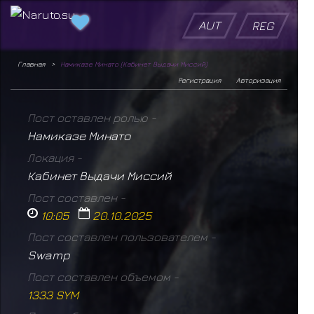
AUT
REG
Главная
Намиказе Минато (Кабинет Выдачи Миссий)
Регистрация
Авторизация
Пост оставлен ролью -
Намиказе Минато
Локация -
Кабинет Выдачи Миссий
Пост составлен -
10:05
20.10.2025
Пост составлен пользователем -
Swamp
Пост составлен объемом -
1333 SYM