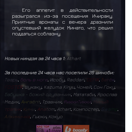
Его аппетит в действительности
разыгрался из-за посещения Ичираку.
Приятные ароматы с вечера дразнили
опустевший желудок Минато, что решил
поддаться соблазну.
Новых ниндзя за 24 часа 1:
Athart
За последние 24 часа нас посетили 26 шиноби:
Т
в
а
р
ь
,
б
о
л
ь
в
н
о
г
е
,
Исобу
,
Raddan
,
D
E
F
I
X
,
Б
а
т
ё
к
,
F
O
S
T
E
R
,
Шукаку
,
Kazuma Kiryu
,
Чомей
,
Сон Гоку
,
Б
а
б
у
ш
к
а
-
б
о
ж
и
й
о
д
у
в
а
н
ч
и
к
,
Мататаби
,
Ярослав
Медик
,
А
н
г
а
ё
п
т
,
Травник
,
Р
и
к
к
и
Т
и
к
к
и
,
М
и
л
ы
й
т
р
а
п
и
к
,
К
и
м
и
,
A
n
a
t
o
m
,
Athart
,
Компостер
,
S
w
a
m
p
,
А
л
х
и
м
и
ч
к
а
,
Гьюки
,
Кокуо