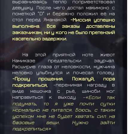
выравниваясь тепло поприветствовал
девушку. После чего достал макимоно с
пометкой "D" и бережно положил её на
стол перед Яманакой.
-Миссия успешно
выполнена. Все заказы доставлены
заказчикам, ни у кого не было претензий
касательно задержки.
На этой приятной ноте живот
Намиказе предательски заурчал.
Расширив глаза от неловкости, мужчина
неловко улыбнулся и почесал голову.
-Прошу прощения. Пожалуй, пора
подкрепиться,
-перенимая награду в
виде мешочка с рьё, шиноби мог
направиться к выходу.
-
«Если так
подумать, то я уже почти сутки
нормально не питался. Боюсь, с таким
успехом мне не будет хватать сил на
базовые вещи. Нужно зайти
подкрепиться»