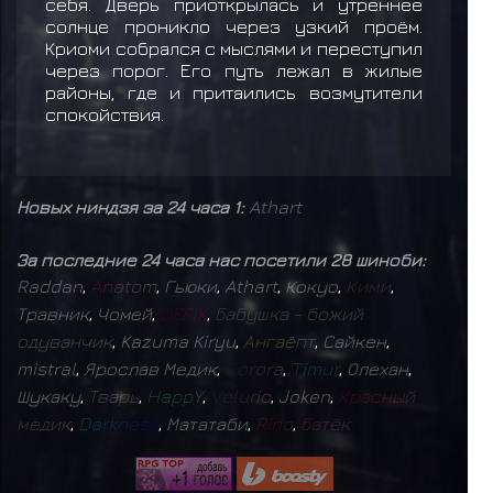
себя. Дверь приоткрылась и утреннее
солнце проникло через узкий проём.
Криоми собрался с мыслями и переступил
через порог. Его путь лежал в жилые
районы, где и притаились возмутители
спокойствия.
Новых ниндзя за 24 часа 1:
Athart
За последние 24 часа нас посетили 28 шиноби:
Raddan
,
A
n
a
t
o
m
,
Гьюки
,
Athart
,
Кокуо
,
К
и
м
и
,
Травник
,
Чомей
,
D
E
F
I
X
,
Б
а
б
у
ш
к
а
-
б
о
ж
и
й
о
д
у
в
а
н
ч
и
к
,
Kazuma Kiryu
,
А
н
г
а
ё
п
т
,
Сайкен
,
mistral
,
Ярослав Медик
,
D
o
r
o
r
a
,
T
i
m
u
r
,
Олехан
,
Шукаку
,
Т
в
а
р
ь
,
H
a
p
p
Y
,
V
e
l
u
r
i
o
,
Joken
,
К
р
а
с
н
ы
й
м
е
д
и
к
,
D
a
r
k
n
e
s
s
,
Мататаби
,
R
i
n
o
,
Б
а
т
ё
к