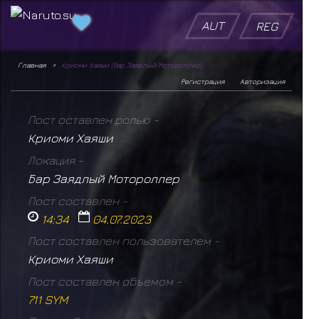
AUT
REG
Главная
Криоми Хаяши (Бар Заядлый Мотороллер)
Регистрация
Авторизация
Пост оставлен ролью -
Криоми Хаяши
Локация -
Бар Заядлый Мотороллер
Пост составлен -
14:34
04.07.2023
Пост составлен пользователем -
Криоми Хаяши
Пост составлен объемом -
711 SYM