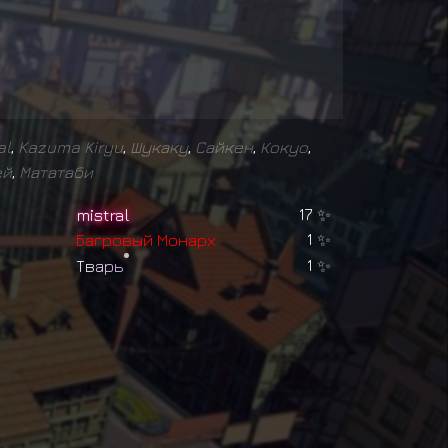
al
,
Kazuma Kiryu
,
Шукаку
,
Сайкен
,
Кокуо
,
ей
,
Мататаби
mistral
17
✨
Б
а
г
р
о
в
ы
й
М
о
н
а
р
х
1
✨
Т
в
а
р
ь
1
✨