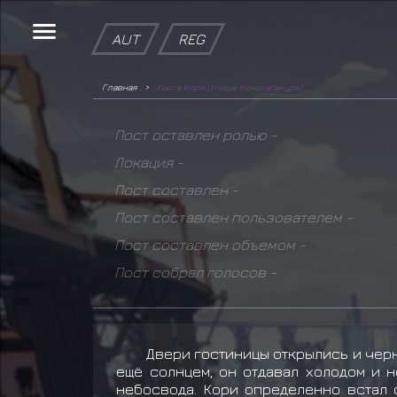
AUT
REG
Главная
Хьюга Кори (Улицы Конохагакуре)
Пост оставлен ролью -
Локация -
Пост составлен -
Пост составлен пользователем -
Пост составлен объемом -
Пост собрал голосов -
Двери гостиницы открылись и чер
ещё солнцем, он отдавал холодом и 
небосвода. Кори определенно встал 