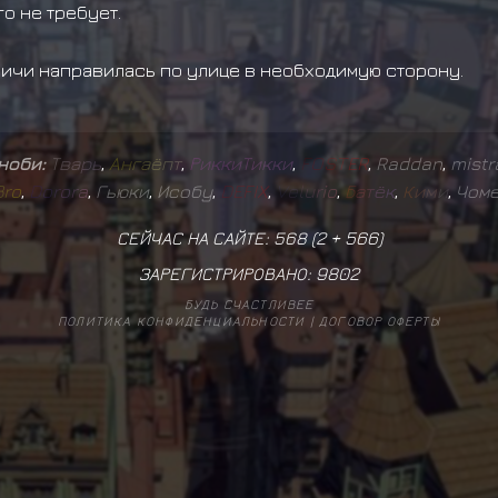
о не требует.
оичи направилась по улице в необходимую сторону.
иноби:
Т
в
а
р
ь
,
А
н
г
а
ё
п
т
,
Р
и
к
к
и
Т
и
к
к
и
,
F
O
S
T
E
R
,
Raddan
,
mistr
B
r
o
,
D
o
r
o
r
a
,
Гьюки
,
Исобу
,
D
E
F
I
X
,
V
e
l
u
r
i
o
,
Б
а
т
ё
к
,
К
и
м
и
,
Чом
СЕЙЧАС НА САЙТЕ: 568 (
2
+
566
)
ЗАРЕГИСТРИРОВАНО:
9802
БУДЬ СЧАСТЛИВЕЕ
ПОЛИТИКА КОНФИДЕНЦИАЛЬНОСТИ
|
ДОГОВОР ОФЕРТЫ