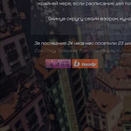
крайней мере, если расписание дел тог
Окинув округу своим взором, кун
За последние 24 часа нас посетили 23 ш
Сон Гоку
,
Травник
,
Ярослав Медик
,
I
t
a
c
h
i