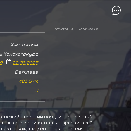
Регистрация
Авторизация
Хьюга Кори
ы Конохагакуре
09
22.06.2025
Darkness
486 SYM
0
 свежий утренний воздух. Не согретый
 только окрасило в алые краски край
тавать каждый день в одно время. По