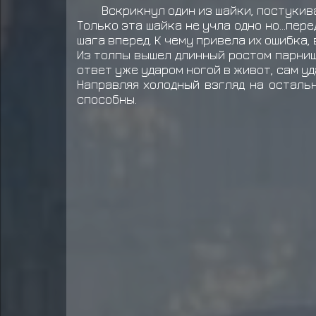
Вскрикнул один из шайки, постукив
Только эта шайка не учла одно но...пе
шага вперед. К чему привела их ошибка,
Из толпы вышел длинный ростом парниш
ответ уже ударом ногой в живот, сам уд
Направляя холодный взгляд на осталь
способны.