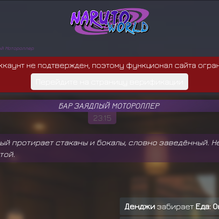
ый Мотороллер
ккаунт не подтвержден, поэтому функционал сайта огра
Перейдите на страницу верификации
БАР ЗАЯДЛЫЙ МОТОРОЛЛЕР
23:15
ый протирает стаканы и бокалы, словно заведённый. 
той.
Денджи
забирает
Еда: О