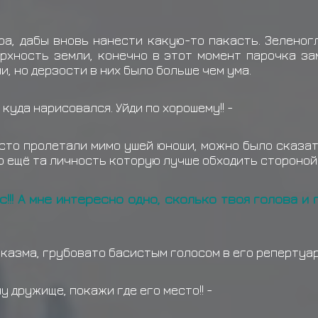
Конан получил награду
ра, дабы вновь нанести какую-то пакасть. Зелено
Узумаки Нагато получи
рхность земли, конечно в этот момент парочка за
и, но дерзости в них было больше чем ума.
т куда нарисовался. Уйди по хорошему!! -
сто пролетали мимо ушей юноши, можно было сказат
о ещё та личность которую лучше обходить стороной
с!!! А мне интересно одно, сколько твоя голова и
рказма, грубовато басистым голосом в его репертуа
ну дружище, покажи где его место!! -