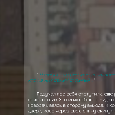
"
Надеюсь это серьезное задание,
кто из них самый сильный...
"
Подумал про себя отступник, ещё
присутствие. Это можно было ожидать
Поворачиваясь в сторону выхода, и к
двери, косо через свою спину окинул 