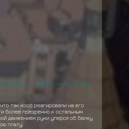
орговцу..... Однако смогу понять,
что так косо реагировали на его
ти более презренно к остальным.
вой движением руки уперся об балку
вою плату.