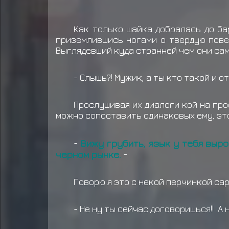
Как только шайка добралась до ба
приземлившись ногами о твердую пове
Выглядевший куда странней чем они сам
- Слышь?! Мужик, а ты кто такой и о
Прослушивая их диалоги кой на про
можно сопоставить одинаковых ему, эт
-
Вижу грубить, язык у тебя выро
черном рынке.
-
Говорю я это с некой перчинкой са
- Не ну ты сейчас договоришься!! А 