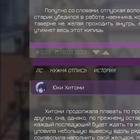
Попутно со словами, отпуская воло
старик убедился в работе наемника, к
таверне не желая проходить внутрь, 
утихнет весь этот кипишь.
9:28
08.06.2023
UchihaShisui выдал награду
ЛС
НУЖНА ОТПИСЬ
ИСТОРИЯ
Юки Хитоми
Хитоми продолжала плавать по про
других, она, однако, по прежнему ост
каждый последующий будет ждать та же
уловила небольшую вывеску вдоль ряд
соизволила наполнить свой желудок, п