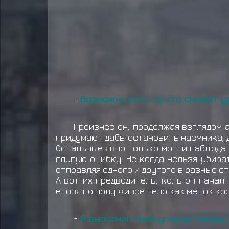
-
Возможно есть те кто сможет уд
Произнес он, продолжая взглядом 
придумают дабы остановить наемника, 
Остальные явно только могли наблюдат
глупую ошибку. Не когда нельзя убира
отправляя одного и другого в разные с
А вот их предводитель, коль он начал
елозя по полу живое тело как мешок ко
-
Я выполнил твой уговор! Теперь