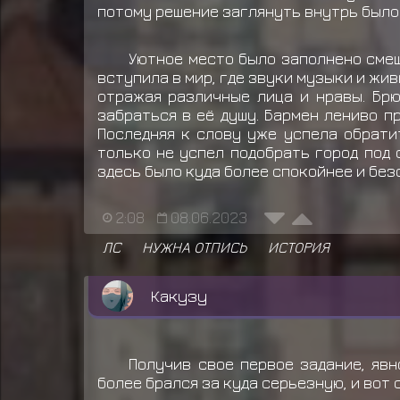
потому решение заглянуть внутрь было
Уютное место было заполнено смеш
вступила в мир, где звуки музыки и жи
отражая различные лица и нравы. Брю
забраться в её душу. Бармен лениво п
Последняя к слову уже успела обрати
только не успел подобрать город под 
здесь было куда более спокойнее и без
2:08
08.06.2023
ЛС
НУЖНА ОТПИСЬ
ИСТОРИЯ
Какузу
Получив свое первое задание, яв
более брался за куда серьезную, и вот