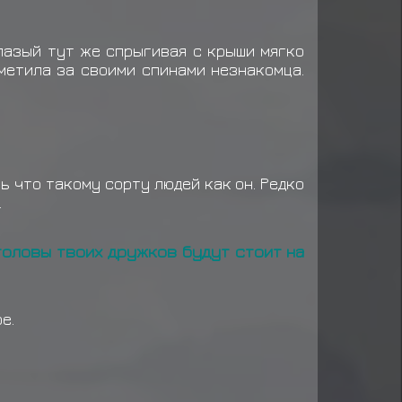
 за миссию ранга D
глазый тут же спрыгивая с крыши мягко
л награду за миссию ранга D
метила за своими спинами незнакомца.
ь что такому сорту людей как он. Редко
.
 головы твоих дружков будут стоит на
ре.