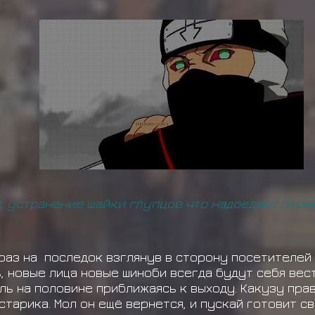
 устранение шайки глупцов что надоедают этому т
 раз на последок взглянув в сторону посетителей 
, новые лица новые шиноби всегда будут себя вес
оль на половине приближаясь к выходу. Какузу пра
старика. Мол он ещё вернется, и пускай готовит с