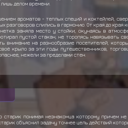
 лишь делом времени.
ением ароматов - теплых специй и коктейлей, све
вых разговоров слились в гармонию. От края до края
нетка заняла место у стойки, окунаясь в атмосф
ротирал пустой стакан, не торопясь навязывать с
ть внимание на разнообразие посетителей, которы
своё крыло за эти годы: путешественников, торгов
опаснее, нежели за пределами стен.
но старик понимая незнакомца которому причем не
 старик объяснил задачу точнее цель действий котор