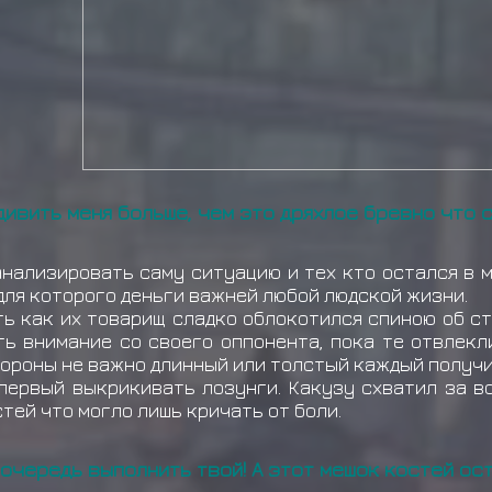
ивить меня больше, чем это дряхлое бревно что 
анализировать саму ситуацию и тех кто остался в м
для которого деньги важней любой людской жизни.
ь как их товарищ сладко облокотился спиною об ст
ть внимание со своего оппонента, пока те отвлекл
тороны не важно длинный или толстый каждый получи
 первый выкрикивать лозунги. Какузу схватил за 
стей что могло лишь кричать от боли.
 очередь выполнить твой! А этот мешок костей ос