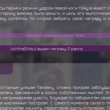
сы парня и резким ударом левой ноги тому в живот о
оторому важнее были деньги, и цель его выполнения
ему хотелось по скорее забрать свою награду и 
Миссия Д - Устранение Шайки - 8289
 D ранга.
сторным улицам Танзаку, словно призрак заблудши
авалась закованной в кокон собственных мыслей. Э
 непримиримая участь. Блуждая по лабиринтам свое
а кирпичных построек. С самого момента своего по
редпочитая изучить территорию вдоль и поперек. Те