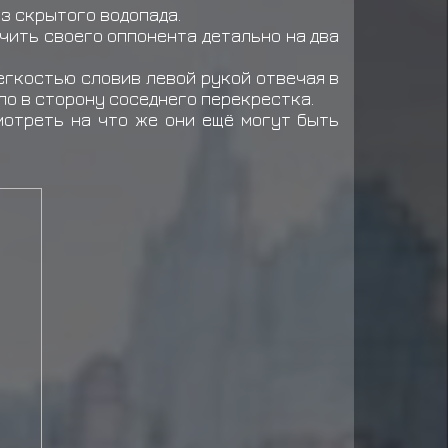
из скрытого водопада.
учить своего оппонента детально на два
егкостью словив левой рукой отвечая в
уло в сторону соседнего перекрестка.
мотреть на что же они ещё могут быть