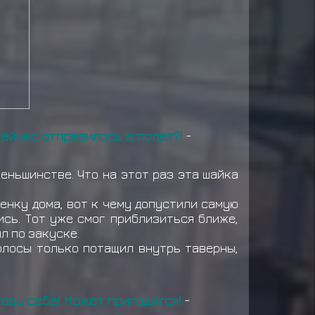
сейчас отправилось в полет?!
-
еньшинстве. Что на этот раз эта шайка
енку дома, вот к чему допустили самую
ись. Тот уже смог приблизиться ближе,
л по закуске.
волосы только потащил внутрь таверны,
тавь себе! Может пригодится!
-