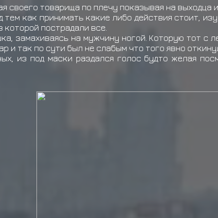
ая своего товарища по плечу показывая на выходца 
ред тем как принимать какие либо действия стоит, из
 в которой пострадали все.
ка, замахиваясь на мужчину ногой. Которую тот с л
ар и так по сути был не слабым что того явно откин
ных, из под маски раздался голос будто желая пос