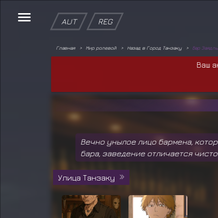
AUT
REG
Главная
Мир ролевой
Назад в Город Танзаку
Бар Заядл
Ваш а
Вечно унылое лицо бармена, котор
бара, заведение отличается чисто
Улица Танзаку