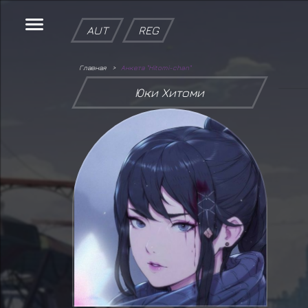
AUT
REG
Главная
Анкета "Hitomi-chan"
Юки Хитоми