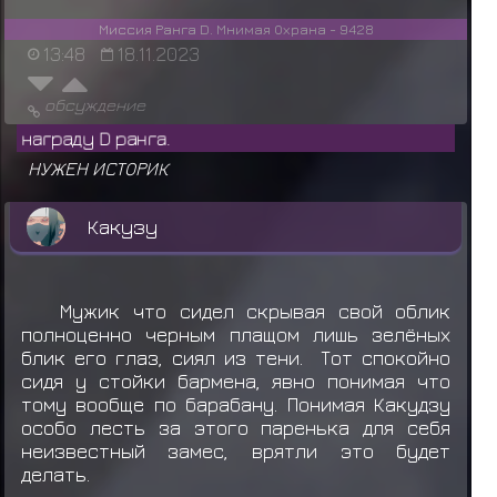
Миссия Ранга D. Мнимая Охрана - 9428
13:48
18.11.2023
обсуждение
ShaddowFr
НУЖЕН ИСТОРИК
Какузу
Мужик что сидел скрывая свой облик
полноценно черным плащом лишь зелёных
блик его глаз, сиял из тени. Тот спокойно
сидя у стойки бармена, явно понимая что
тому вообще по барабану. Понимая Какудзу
особо лесть за этого паренька для себя
неизвестный замес, врятли это будет
делать.