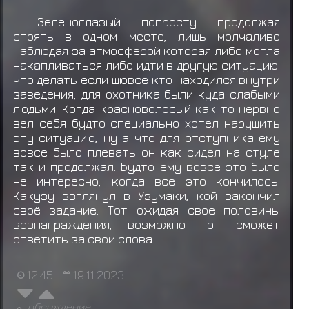
Зеленоглазый попросту продолжая
стоять в одном месте, лишь молчаливо
наблюдая за атмосферой которая либо могла
накапливаться либо идти в другую ситуацию.
Что делать если шювсе кто находился внутри
заведения, для охотника были куда слабыми
людьми. Когда красноволосый как то нервно
вел себя будто специально хотел нарушить
эту ситуацию, ну а что для отступника ему
вовсе было плевать он как сидел на стуле
так и продолжал. Будто ему вовсе это было
не интересно, когда все это кончилось.
Какузу взглянул в Узумаки, кой закончил
своё задание. Тот ожидая свое половины
вознаграждения, возможно тот сможет
ответить за свои слова.
12:45
19.11.2023
обсуждение