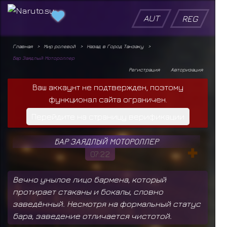
AUT
REG
Главная
Мир ролевой
Назад в Город Танзаку
Бар Заядлый Мотороллер
Регистрация
Авторизация
Ваш аккаунт не подтвержден, поэтому
функционал сайта ограничен.
Перейдите на страницу верификации
БАР ЗАЯДЛЫЙ МОТОРОЛЛЕР
07:22
Вечно унылое лицо бармена, который
протирает стаканы и бокалы, словно
заведённый. Несмотря на формальный статус
бара, заведение отличается чистотой.