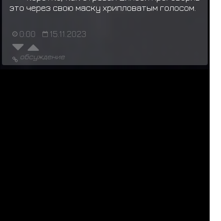
это через свою маску хрипловатым голосом.
0:00
15.11.2023
обсуждение
ЛС
НУЖНА ОТПИСЬ
ИСТОРИЯ
1
2
...
8
9
10
11
12
...
17
18
За последние 24 часа нас посетили 24 шиноби:
L
o
k
i
,
Гьюки
,
Кокуо
,
F
O
S
T
E
R
,
А
л
х
и
м
и
ч
к
а
,
А
н
г
а
ё
п
т
,
Шукаку
,
Raddan
,
V
e
l
u
r
i
o
,
М
о
щ
н
ы
й
Д
в
и
ж
П
а
р
и
ж
,
Д
р
а
к
о
н
,
Л
и
ц
е
м
е
р
,
Т
в
а
р
ь
,
mistral
,
Сон Гоку
,
D
E
F
I
X
,
Kazuma Kiryu
,
Чомей
,
К
и
м
и
,
Сайкен
,
A
n
a
t
o
m
,
Escanor
,
Ярослав Медик
,
Р
и
к
к
и
Т
и
к
к
и