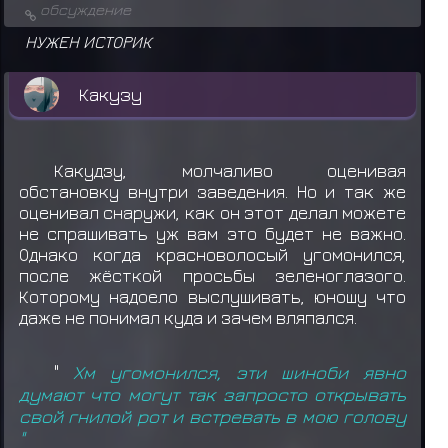
обсуждение
НУЖЕН ИСТОРИК
Какузу
Какудзу, молчаливо оценивая
обстановку внутри заведения. Но и так же
оценивал снаружи, как он этот делал можете
не спрашивать уж вам это будет не важно.
Однако когда красноволосый угомонился,
после жёсткой просьбы зеленоглазого.
Которому надоело выслушивать, юношу что
даже не понимал куда и зачем вляпался.
"
Хм угомонился, эти шиноби явно
думают что могут так запросто открывать
свой гнилой рот и встревать в мою голову
"