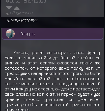
20:53
15.11.2023
обсуждение
НУЖЕН ИСТОРИК
Какузу
Какузу, успев договорить свою фразу.
Надеясь молча дойти до барной стойки. Но
видимо и этот сопляк оказался таким же
болоболом, от которого даже толку нет. От
предыдущих напарников этого громилы были
малый но достойный толк что бы попасть
после смерти на стол к продавцу телами. С
этим Какузу не спорил, он даже подтверждал
свои слова. Но вот с этим парнем будет куда
крайне тяжело, учитывая он уже ищет
причину что бы зеленоглазый прикончил его
прямо здесь.