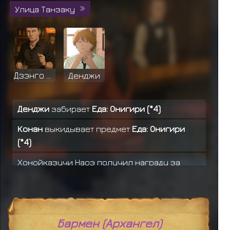
Улица Танзаку
Дзэнго Ямадз
Денджи
Денджи
забирает
Еда: Онигири (*4)
Конан
выкидывает предмет
Еда: Онигири
(*4)
Хонойказучи Наоэ получил награду за
миссию ранга D
Рокку получил награду за миссию ранга C
Рокку получил награду за миссию ранга C
Бармен (Архангел)