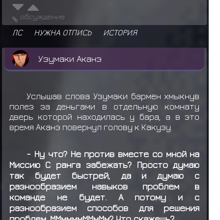
обсуждение
ЛС
НУЖНА ОТПИСЬ
ИСТОРИЯ
Узумаки Аканэ
Услышав слова Узумаки бармен хмыкнув
полез за деньгами в отдельную комнату
дверь которой находилась у бара, а в это
время Аканэ повернул голову к Какузу.
- Ну что? Не против вместе со мной на
Миссию C ранга забежать? Просто думаю
так будет быстрей, да и думаю с
разнообразием навыков проблем в
команде не будет. А потому и с
разнообразием способов для решения
проблем. ММммммММмМм? Что скажешь?