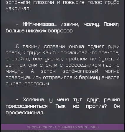
зелёными глазами и повысив голос грубо
накричал.
- МММмммаааа... извини, молчу. Понял,
больше никаких вопросов.
С такими словами юноша поднял руки
вверх, к груди. Как бы показывая что все-все,
спокойно, всё уяснил, проблем не будет. И
вот так они стояли с собеседником где-то
минуту. А затем зелёноглазый молча
повернувшись отправился к бармену вместе
с красноволосым.
- Хозяина, у меня тут друг, решил
присоединиться. Тыж не против? Он
профессионал.
Миссия Ранга D. Мнимая Охрана - 5163