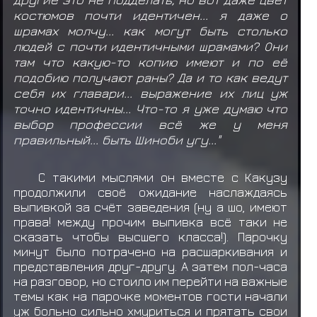
костюмов почти идентичен... я даже о
шрамах молчу... как могут быть столько
людей с почти идентичными шрамами? Они
там что какую-то копию имеют и по её
подобию получают раны? Да и то как ведут
себя их главари... выражение их лиц уж
точно идентичны... Что-то я уже думаю что
выбор профессии всё же у меня
правильный... быть Шиноби угу..."
С такими мыслями он вместе с Какузу
продолжили своё ожидание наслаждаясь
выпивкой за счёт заведения (ну а шо, имеют
права! между прочим выпивка всё таки не
сказать чтобы высшего класса!). Парочку
минут было потрачено на расшаркивания и
представления друг-другу. А затем пол-часа
на разговор, но стоило им перейти на важные
темы как на парочке моментов гости начали
уж больно сильно хмуриться и прятать свои