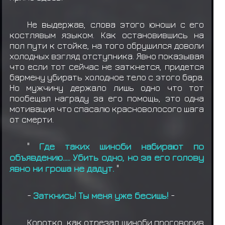
Не выдержав, слова этого юноши с его
костлявым языком. Как остановившись на
пол пути к стойке, на того обрушился доволи
холодных взгляд отступника. Явно показывая
что если тот сейчас не заткнется, придется
бармену убирать холодное тело с этого бара.
Но мужчину держало лишь одно что тот
пообещал награду за его помощь, это одна
мотивация что спасалю красноволосого шага
от смерти.
"
Где таких шиноби набирают по
объявдению..... Убить одно, но за его голову
явно ни гроша не дадут.
"
-
Заткнись! Ты меня уже бесишь!
-
Коротко, как отрезал шиноби проговорив