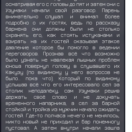
осматривая его с головы до пят и затем они с
Узумаки начали свой разговор. Парень
внимательно слушал и внимал более
подробно о их гостях, ведь по рассказу
бармена они должны были не столько
охранять его, как стоять истуканами и
взирать на их гостей оказывая этакое
давление которое бы помогло в ведении
переговоров. Прознав всё что возможно
было узнать не навлекая лышных проблем
юноша повернул голову в слушавшего их
Какузу (по видимому у него вопросов не
было... пока что). Который по видимому
услышав всё что его интересовало сел за
столик неподалёку, сам Узумаки решив
держать своё слово и не докучать
временного напарника, а сел за барной
стойкой и тройка из мужчин начало ожидать
гостей. Где-то полчаса нечего не менялось,
никто новый не приходил и бар понемногу
пустовал. А затем внутри начали зашла