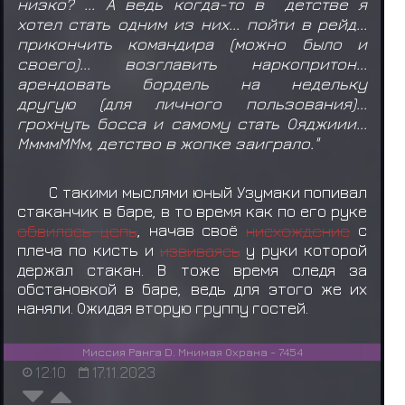
низко? ... А ведь когда-то в детстве я
хотел стать одним из них... пойти в рейд...
прикончить командира (можно было и
своего)... возглавить наркопритон...
арендовать бордель на недельку
другую (для личного пользования)...
грохнуть босса и самому стать Ояджиии...
МмммММм, детство в жопке заиграло."
С такими мыслями юный Узумаки попивал
стаканчик в баре, в то время как по его руке
обвилась цепь
, начав своё
нисхождение
с
плеча по кисть и
извиваясь
у руки которой
держал стакан. В тоже время следя за
обстановкой в баре, ведь для этого же их
наняли. Ожидая вторую группу гостей.
Миссия Ранга D. Мнимая Охрана - 7454
12:10
17.11.2023