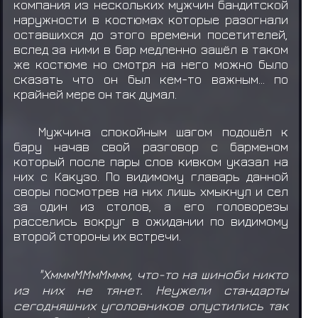
компания из нескольких мужчин бандитской
наружности в костюмах которые разогнали
оставшихся до этого времени посетителей,
вслед за ними в бар медленно зашёл в таком
же костюме но смотря на него можно было
сказать что он был кем-то важным... по
крайней мере он так думал.
Мужчина спокойным шагом подошёл к
бару начав свой разговор с барменом
который после пары слов кивком указал на
них с Какузо. По видимому главарь данной
своры посмотрев на них лишь хмыкнул и сел
за один из столов, а его головорезы
расселись вокруг в ожидании по видимому
второй стороны их встречи.
"ХмммММмМммм, что-то на шиноби никто
из них не тянет. Неужели стандарты
сегодняшних уголовников опустились так