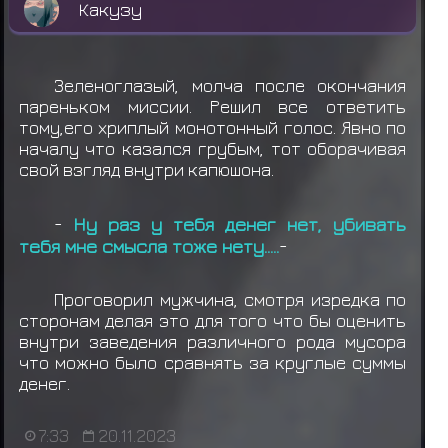
Какузу
Зеленоглазый, молча после окончания
пареньком миссии. Решил все ответить
тому,его хриплый монотонный голос. Явно по
началу что казался грубым, тот оборачивая
свой взгляд внутри капюшона.
-
Ну раз у тебя денег нет, убивать
тебя мне смысла тоже нету.....
-
Проговорил мужчина, смотря изредка по
сторонам делая это для того что бы оценить
внутри заведения различного рода мусора
что можно было сравнять за круглые суммы
денег.
7:33
20.11.2023