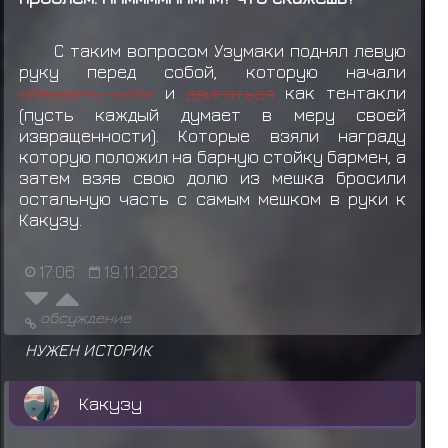
С таким вопросом Узумаки поднял левую
руку перед собой, которую начали
обвивать цепи
и
двигаться
как тентакли
(пусть каждый думает в меру своей
извращенности). Которые взяли награду
которую положил на барную стойку бармен, а
затем взяв свою долю из мешка бросили
остальную часть с самым мешком в руки к
Какузу.
17:06
19.11.2023
обсуждение
НУЖЕН ИСТОРИК
Какузу