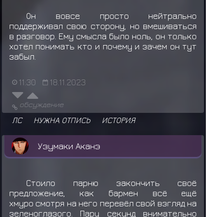
Он вовсе просто нейтрально
поддерживал свою сторону, но вмешиваться
в разговор. Ему смысла было ноль, он только
хотел понимать кто и почему и зачем он тут
забыл.
11:30
18.11.2023
обсуждение
ЛС
НУЖНА ОТПИСЬ
ИСТОРИЯ
Узумаки Аканэ
Стоило парню закончить своё
предложение, как бармен всё ещё
хмуро смотря на него перевёл свой взгляд на
зеленоглазого. Пару секунд внимательно