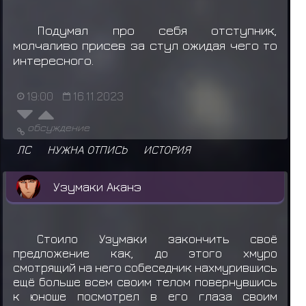
Подумал про себя отступник,
молчаливо присев за стул ожидая чего то
интересного.
19:00
16.11.2023
обсуждение
ЛС
НУЖНА ОТПИСЬ
ИСТОРИЯ
Узумаки Аканэ
Стоило Узумаки закончить своё
предложение как, до этого хмуро
смотрящий на него собеседник нахмурившись
ещё больше всем своим телом повернувшись
к юноше посмотрел в его глаза своим