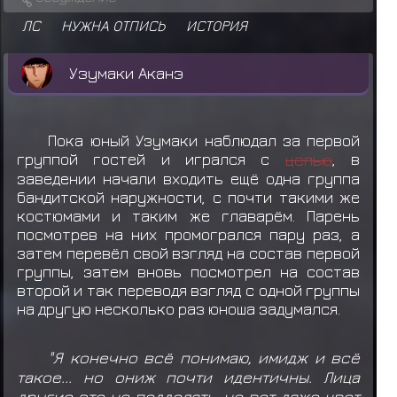
ЛС
НУЖНА ОТПИСЬ
ИСТОРИЯ
Узумаки Аканэ
Пока юный Узумаки наблюдал за первой
группой гостей и игрался с
цепью
, в
заведении начали входить ещё одна группа
бандитской наружности, с почти такими же
костюмами и таким же главарём. Парень
посмотрев на них промогрался пару раз, а
затем перевёл свой взгляд на состав первой
группы, затем вновь посмотрел на состав
второй и так переводя взгляд с одной группы
на другую несколько раз юноша задумался.
"Я конечно всё понимаю, имидж и всё
такое... но ониж почти идентичны. Лица
другие это не подделать, но вот даже цвет