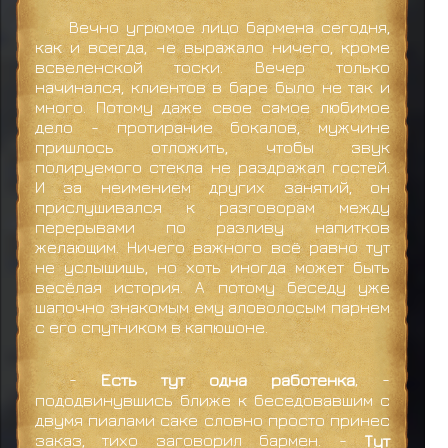
Рокку получил награду за миссию ранга D
Вечно угрюмое лицо бармена сегодня,
Рокку получил награду за миссию ранга D
как и всегда, не выражало ничего, кроме
всвеленской тоски. Вечер только
Рокку получил награду за миссию ранга D
начинался, клиентов в баре было не так и
много. Потому даже свое самое любимое
Рокку получил награду за миссию ранга D
дело - протирание бокалов, мужчине
пришлось отложить, чтобы звук
Рокку получил награду за миссию ранга D
полируемого стекла не раздражал гостей.
И за неимением других занятий, он
Рокку не смог(ла) Подростки найдут
прислушивался к разговорам между
кошелек
перерывами по разливу напитков
желающим. Ничего важного всё равно тут
Какузу получил награду за миссию ранга D
не услышишь, но хоть иногда может быть
весёлая история. А потому беседу уже
Какузу получил награду за миссию ранга D
шапочно знакомым ему аловолосым парнем
с его спутником в капюшоне.
Конан получил награду за миссию ранга D
Узумаки Нагато получил награду за миссию
-
Есть тут одна работенка
, -
ранга D
пододвинувшись ближе к беседовавшим с
двумя пиалами саке словно просто принес
заказ, тихо заговорил бармен. -
Тут