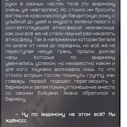
руки в разных частях тела (по видимому
очень уж невтерпёж). Но стоило им бросить
взгляд на красноволосую бандитскую рожу с
улыбкой до ушей и хмурого зеленоглазого с
соответствующей атмосферой незнакомца,
как они всё же не стали лишний раз накалять
атмосферу. Так в напряжении которая бегала
по шкале от низа до середины, но всё же не
переступая некую грань, прошли долгие
часы. Которые по видимому
увенчались успехом, но неизвестно каким и
для кого. Узумаки волновало лишь то что
стоило вторым гостям покинуть группу, как
главарь первой подошёл переговорить с
барменом и затем покинул помещение вместе
со своими бойцами. Аканэ обратился к
бармену.
- Ну по видимому на этом всё? Мы
ждёмссс.