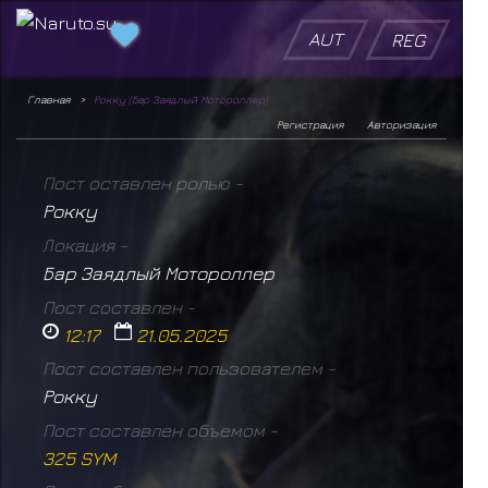
AUT
REG
Главная
Рокку (Бар Заядлый Мотороллер)
Регистрация
Авторизация
Пост оставлен ролью -
Рокку
Локация -
Бар Заядлый Мотороллер
Пост составлен -
12:17
21.05.2025
Пост составлен пользователем -
Рокку
Пост составлен объемом -
325 SYM