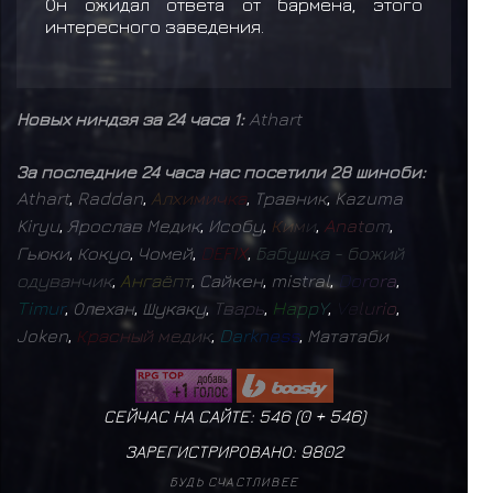
Он ожидал ответа от бармена, этого
интересного заведения.
Новых ниндзя за 24 часа 1:
Athart
За последние 24 часа нас посетили 28 шиноби:
Athart
,
Raddan
,
А
л
х
и
м
и
ч
к
а
,
Травник
,
Kazuma
Kiryu
,
Ярослав Медик
,
Исобу
,
К
и
м
и
,
A
n
a
t
o
m
,
Гьюки
,
Кокуо
,
Чомей
,
D
E
F
I
X
,
Б
а
б
у
ш
к
а
-
б
о
ж
и
й
о
д
у
в
а
н
ч
и
к
,
А
н
г
а
ё
п
т
,
Сайкен
,
mistral
,
D
o
r
o
r
a
,
T
i
m
u
r
,
Олехан
,
Шукаку
,
Т
в
а
р
ь
,
H
a
p
p
Y
,
V
e
l
u
r
i
o
,
Joken
,
К
р
а
с
н
ы
й
м
е
д
и
к
,
D
a
r
k
n
e
s
s
,
Мататаби
СЕЙЧАС НА САЙТЕ: 546 (
0
+
546
)
ЗАРЕГИСТРИРОВАНО:
9802
БУДЬ СЧАСТЛИВЕЕ