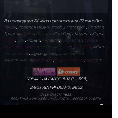
За последние 24 часа нас посетили 27 шиноби:
Т
в
а
р
ь
,
Ярослав Медик
,
Исобу
,
Мататаби
,
Raddan
,
Травник
,
К
и
м
и
,
О
м
е
ж
к
а
,
Сон Гоку
,
Kazuma Kiryu
,
D
E
F
I
X
,
L
o
k
i
,
Чомей
,
А
н
г
а
ё
п
т
,
Б
л
о
х
а
с
т
а
я
,
б
о
л
ь
в
н
о
г
е
,
М
о
щ
н
ы
й
Д
в
и
ж
П
а
р
и
ж
,
V
e
l
u
r
i
o
,
F
O
S
T
E
R
,
Athart
,
T
i
m
u
r
,
Б
а
т
ё
к
,
Шукаку
,
Б
а
б
у
ш
к
а
-
б
о
ж
и
й
о
д
у
в
а
н
ч
и
к
,
Р
и
к
к
и
Т
и
к
к
и
,
М
и
л
ы
й
т
р
а
п
и
к
,
A
n
a
t
o
m
СЕЙЧАС НА САЙТЕ: 587 (
1
+
586
)
ЗАРЕГИСТРИРОВАНО:
9802
БУДЬ СЧАСТЛИВЕЕ
ПОЛИТИКА КОНФИДЕНЦИАЛЬНОСТИ
|
ДОГОВОР ОФЕРТЫ
mistral
17
✨
Б
а
г
р
о
в
ы
й
М
о
н
а
р
х
1
✨