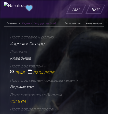
AUT
REG
Главная
Узумаки Сатору (Кладбище)
Регистрация
Авторизация
Пост оставлен ролью -
Узумаки Сатору
Локация -
Кладбище
Пост составлен -
15:43
27.04.2025
Пост составлен пользователем -
Вариматас
Пост составлен объемом -
401 SYM
Пост собрал голосов -