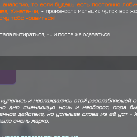
 аналогию, то если будешь есть постоянно люб
ва, Хината-чи,
-
произнесла малышка чуток все же
нему тебе нравиться!
тала вытираться, ну и после же одеваться.
 купались и наслаждались этой расслабляющей о
но дню сменяющую ночь и наоборот, пора бы
нное действие, но услышав слова из её уст - 
было очень жарко.
не может продолжаться вечно.