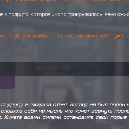
дя к подруге, которая умело прикрывалась, явно ожи
льно долго здесь... так что не помешает уже 
 подругу и ожидала ответ. Взгляд её был полон
 словила себя на мысль что хочет зевнуть после
. Хината всеми силами остановила свой порыв