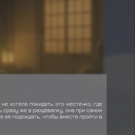
 не хотела покидать это местечко, где
ь сразу же в раздевалку, она при самом
же её подождать, чтобы вместе пройти в