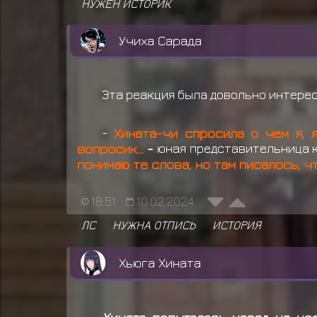
НУЖЕН ИСТОРИК
Учиха Сарада
Эта реакция была довольно интерес
-
Хината-чи спросила о чем я, я
вопросик...
-
юная представительница к
понимаю те слова, но там писалось, ч
18:51
10.02.2024
ЛС
НУЖНА ОТПИСЬ
ИСТОРИЯ
Хьюга Хината