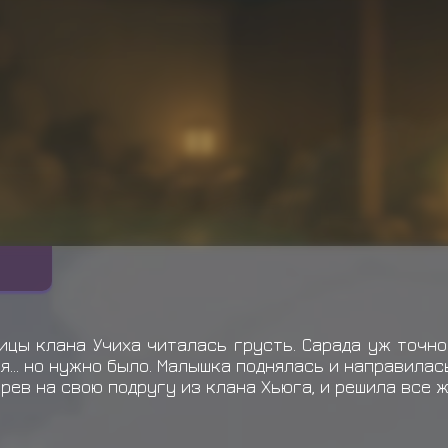
цы клана Учиха читалась грусть. Сарада уж точно
я... но нужно было. Малышка поднялась и направилас
ев на свою подругу из клана Хьюга, и решила все 