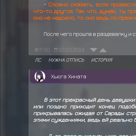
-
Сложно сказать, если провести
что-то другое. Так что, думаю, ты пра
оно не надоело, то оно ведь по преж
После чего прошла в раздевалку и с
11:50
03.03.2024
ЛС
НУЖНА ОТПИСЬ
ИСТОРИЯ
Хьюга Хината
В этот прекрасный день девушки
или поздно приходит конец подоб
прикрывалась ожидая от Сарады стра
этими суждениями, ведь ей реально 
- Д-да, пора выходить уже, это 