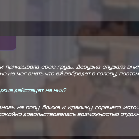
и прикрывала свою грудь. Девушка слушала вним
чно не мог знать что ей взбредёт в голову, поэт
ружие действует на них?
 вновь на попу ближе к краюшку горячего исто
спокойно довольствовалась возможностью отдохн