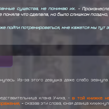
транные существа, не понимаю их.
- Произнесла
е поняла что сделала, но было слишком поздно
 уже пойти потренироваться, мне кажется мы тут
нулась. Из-за этого девушка даже слабо зевнула
едставительница клана Учиха, -
в той книжке н
оражения,
-
сказав эти слова, юная девица хихикнул