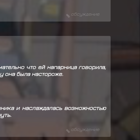
обсуждение
ательно что ей напарница говорила,
ому она была настороже.
чника и наслаждалась возможностью
уть.
обсуждение