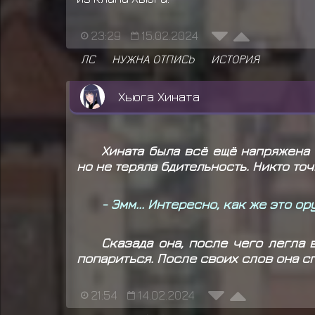
23:29
15.02.2024
ЛС
НУЖНА ОТПИСЬ
ИСТОРИЯ
Хьюга Хината
Хината была всё ещё напряжена 
но не теряла бдительность. Никто то
- Эмм... Интересно, как же это о
Сказада она, после чего легла
попариться. После своих слов она 
21:54
14.02.2024