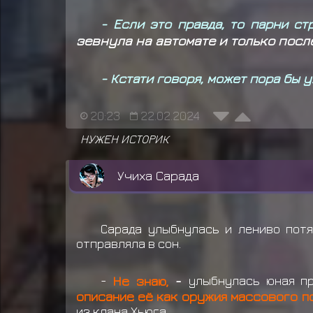
- Если это правда, то парни с
зевнула на автомате и только посл
- Кстати говоря, может пора бы
20:23
22.02.2024
НУЖЕН ИСТОРИК
Учиха Сарада
Сарада улыбнулась и лениво потя
отправляла в сон.
-
Не знаю,
-
улыбнулась юная пр
описание её как оружия массового п
из клана Хьюга.