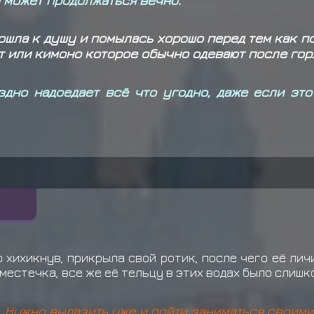
шла к душу и помылась хорошо перед тем как по
т или кимоно которое обычно одевают после гор
здно надоедает всё что угодно, даже если это
 хихикнув, прикрыла свой ротик, после чего её ли
местечка, все же её тельцу в этих водах было слишк
ва. Нужно вылазить уже и пойти заниматься своими