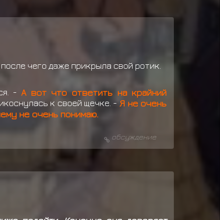
 после чего даже прикрыла свой ротик.
ся. -
А вот что ответить на крайний
икоснулась к своей щечке. -
Я не очень
чему не очень понимаю.
обсуждение