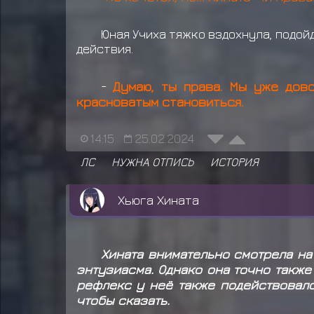
Юная Учиха тяжко вздохнула, подой
действия.
-
Думаю, ты права. Мы уже дово
красноватым становиться.
14:15
25.02.2024
ЛС
НУЖНА ОТПИСЬ
ИСТОРИЯ
Хьюга Хината
Хината внимательно смотрела на
энтузиасма. Однако она точно также
рефлекс у неё также подействовало
чтобы сказать.