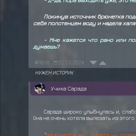
Покинув источник брюнетка подо
себя полотенцем воду и надела хала
- Мне кажется что рано или по
думаешь?
19:18
02.03.2024
НУЖЕН ИСТОРИК
Учиха Сарада
Сарада широко улыбнулась и, слабо
Она не очень хотела вылезать из этого 
"
Не хочется, но... Хината-чи пра