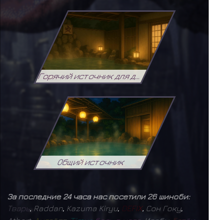
Горячий источник для девушек
Общий источник
За последние 24 часа нас посетили 26 шиноби:
Т
в
а
р
ь
,
Raddan
,
Kazuma Kiryu
,
D
E
F
I
X
,
Сон Гоку
,
,
,
,
,
,
,