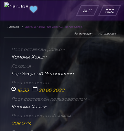
AUT
REG
Главная
Криоми Хаяши (Бар Заядлый Мотороллер)
Регистрация
Авторизация
Пост оставлен ролью -
Криоми Хаяши
Локация -
Бар Заядлый Мотороллер
Пост составлен -
10:33
28.06.2023
Пост составлен пользователем -
Криоми Хаяши
Пост составлен объемом -
309 SYM