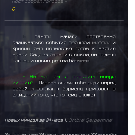
Пост собрал голосов -
0
В памяти начали постепенно
размываться события прошлой миссии и
Криоми был полностью готов к взятию
новой. Сидя за барной стойкой, он поднял
голову и посмотрел на бармена.
- Не мог бы я получить новую
миссию? -
Парень сложил обе руки перед
собой и взгляд к бармену приковал в
ожидании того, что тот ему скажет.
Новых ниндзя за 24 часа 1:
Ombre' Şerpentine'
За последние 24 часа нас посетили 33 шиноби: