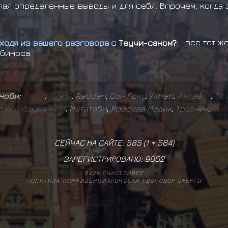
ая определенные выводы и для себя. Впрочем, когда 
сходя из вашего разговора с
Теучи-саном?
- все тот ж
ьбиноса.
иноби:
D
E
F
I
X
,
Т
в
а
р
ь
,
Raddan
,
Сон Гоку
,
Athart
,
А
н
г
а
ё
п
т
,
T
i
о
ж
и
й
о
д
у
в
а
н
ч
и
к
,
Мататаби
,
Ярослав Медик
,
Травник
,
Р
и
к
СЕЙЧАС НА САЙТЕ: 585 (
1
+
584
)
ЗАРЕГИСТРИРОВАНО:
9802
БУДЬ СЧАСТЛИВЕЕ
ПОЛИТИКА КОНФИДЕНЦИАЛЬНОСТИ
|
ДОГОВОР ОФЕРТЫ