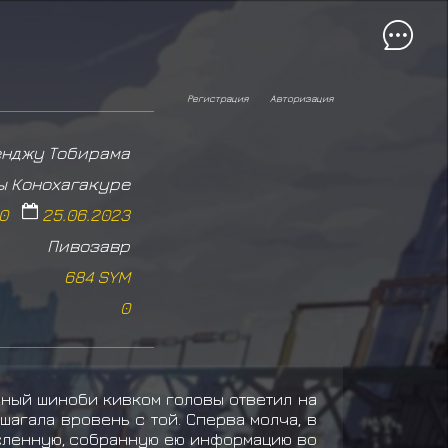
Регистрация
Авторизация
енджу Тобирама
ы Конохагакуре
20
25.06.2023
Пивозавр
684 SYM
0
юный шиноби кивком головы ответил на
шагала вровень с той. Сперва молча, в
исленную, собранную ею информацию во