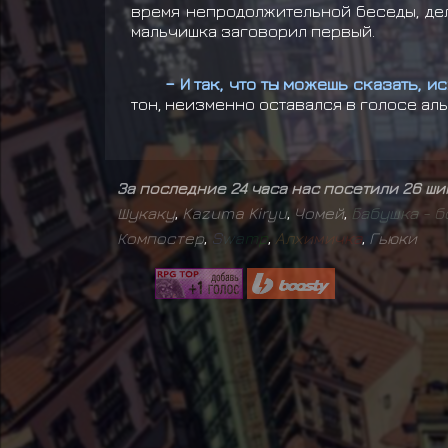
время непродолжительной беседы, дел
мальчишка заговорил первый.
– И так, что ты можешь сказать, и
тон, неизменно оставался в голосе ал
За последние 24 часа нас посетили 26 ш
Шукаку
,
Kazuma Kiryu
,
Чомей
,
Б
а
б
у
ш
к
а
-
б
Компостер
,
S
w
a
m
p
,
А
л
х
и
м
и
ч
к
а
,
Гьюки