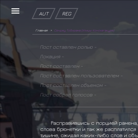
AUT
REG
Главная
Сенджу Тобирама (Улицы Конохагакуре)
Пост оставлен ролью -
Локация -
Пост составлен -
Пост составлен пользователем -
Пост составлен объемом -
Пост собрал голосов -
Расправившись с порцией рамена,
слова брюнетки и так же расплатился 
тишине, ожидая каких-либо слов и об