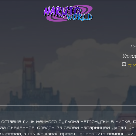
С
Улиц
11:
 оставив лишь немного бульона нетронутым в миске, 
за съеденное, следом за своей напарницей уходя. Он 
ъяснений, а так же давая время переварить немногоч