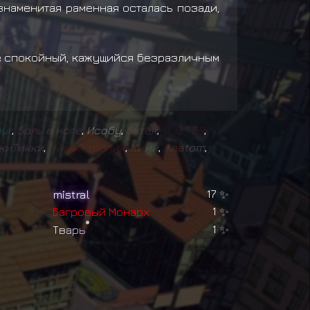
знаменитая раменная осталась позади,
е спокойный, кажущийся безразличным
m
u
r
,
б
о
л
ь
в
н
о
г
е
,
Исобу
,
Б
а
т
ё
к
,
F
O
S
T
E
R
,
к
и
Т
и
к
к
и
,
М
и
л
ы
й
т
р
а
п
и
к
,
К
и
м
и
,
A
n
a
t
o
m
,
mistral
17
✨
Б
а
г
р
о
в
ы
й
М
о
н
а
р
х
1
✨
Т
в
а
р
ь
1
✨