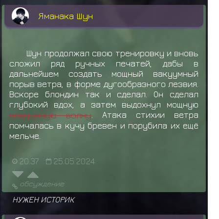
Камизуру Синти не смог(ла) Рандомайзер
Яманака Шун
Юки Бунтан не смог(ла) Рандомчек
Намиказе Минато не смог(ла) Рандомчик
Шун продолжал свою тренировку и вновь
Сенджу Син не смог(ла) рандом
сложил ряд ручных печатей, дабы в
дальнейшем создать мощный вакуумный
Орочимару
забирает
Оружие: Сюрикен
порыв ветра, в форме дугообразного лезвия.
Вскоре блондин так и сделал. Он сделал
Яманака Шун
выкидывает предмет
Сюрикен
глубокий вдох, а затем выдохнул мощную
вакуумную волну
. Атака стихии ветра
Яманака Шун
забирает
Кибакуфуда
помчалась в кучу бревен и порубила их ещё
Яманака Шун
забирает
Кибакуфуда
мельче.
20:37
25.05.2024
обсуждение
НУЖЕН ИСТОРИК