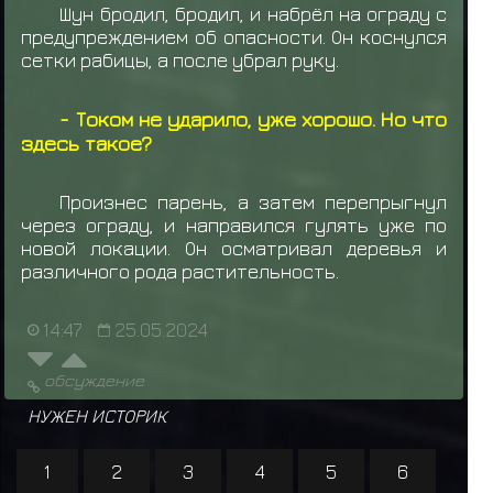
Шун бродил, бродил, и набрёл на ограду с
предупреждением об опасности. Он коснулся
сетки рабицы, а после убрал руку.
- Током не ударило, уже хорошо.
Но что
здесь такое?
Произнес парень, а затем перепрыгнул
через ограду, и направился гулять уже по
новой локации. Он осматривал деревья и
различного рода растительность.
14:47
25.05.2024
обсуждение
НУЖЕН ИСТОРИК
1
2
3
4
5
6