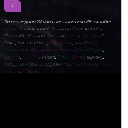
7
За последние 24 часа нас посетили 28 шиноби:
Т
в
а
р
ь
,
Гьюки
,
Чомей
,
Ярослав Медик
,
Исобу
,
Мататаби
,
Raddan
,
Травник
,
К
и
м
и
,
О
м
е
ж
к
а
,
Сон
Гоку
,
Kazuma Kiryu
,
D
E
F
I
X
,
L
o
k
i
,
А
н
г
а
ё
п
т
,
Б
л
о
х
а
с
т
а
я
,
б
о
л
ь
в
н
о
г
е
,
М
о
щ
н
ы
й
Д
в
и
ж
П
а
р
и
ж
,
V
e
l
u
r
i
o
,
F
O
S
T
E
R
,
Athart
,
T
i
m
u
r
,
Б
а
т
ё
к
,
Шукаку
,
Б
а
б
у
ш
к
а
-
б
о
ж
и
й
о
д
у
в
а
н
ч
и
к
,
Р
и
к
к
и
Т
и
к
к
и
,
М
и
л
ы
й
т
р
а
п
и
к
,
A
n
a
t
o
m
СЕЙЧАС НА САЙТЕ: 657 (
0
+
657
)
ЗАРЕГИСТРИРОВАНО:
9802
БУДЬ СЧАСТЛИВЕЕ
ПОЛИТИКА КОНФИДЕНЦИАЛЬНОСТИ
|
ДОГОВОР ОФЕРТЫ
mistral
17
✨