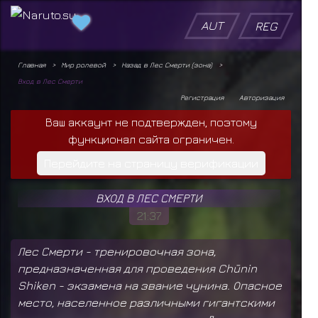
AUT
REG
Главная
Мир ролевой
Назад в Лес Смерти (зона)
Вход в Лес Смерти
Регистрация
Авторизация
Ваш аккаунт не подтвержден, поэтому
функционал сайта ограничен.
Перейдите на страницу верификации
ВХОД В ЛЕС СМЕРТИ
21:37
Лес Смерти - тренировочная зона,
предназначенная для проведения Chūnin
Shiken - экзамена на звание чунина. Опасное
место, населенное различными гигантскими