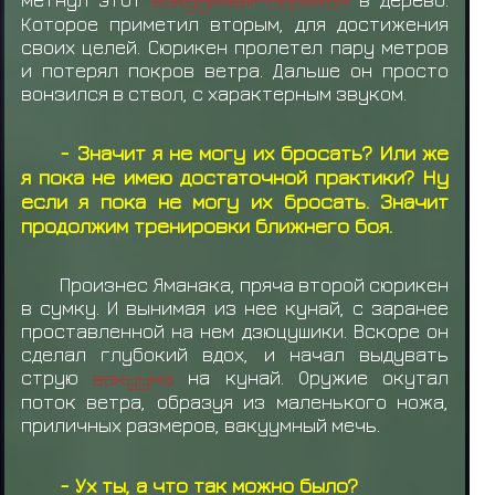
Которое приметил вторым, для достижения
своих целей. Сюрикен пролетел пару метров
и потерял покров ветра. Дальше он просто
вонзился в ствол, с характерным звуком.
- Значит я не могу их бросать? Или же
я пока не имею достаточной практики? Ну
если я пока не могу их бросать. Значит
продолжим тренировки ближнего боя.
Произнес Яманака, пряча второй сюрикен
в сумку. И вынимая из нее кунай, с заранее
проставленной на нем дзюцушики. Вскоре он
сделал глубокий вдох, и начал выдувать
струю
вакуума
на кунай. Оружие окутал
поток ветра, образуя из маленького ножа,
приличных размеров, вакуумный мечь.
- Ух ты, а что так можно было?