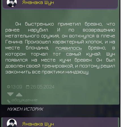
Яманака Шун
Он быстренько приметил бревно, что
ранее нарубил. И по возвращению
метательного оружия, он воткнулся в плече
Генина. Произошел характерный хлопок, и на
месте блондина,
появилось
бревно, в
котором торчал тот самый кунай. Шун
появился на месте кучи бревен. Он был
доволен своей тренировкой, и поэтому решил
закончить все практики ниндзюцу.
13:09
26.05.2024
обсуждение
НУЖЕН ИСТОРИК
Яманака Шун