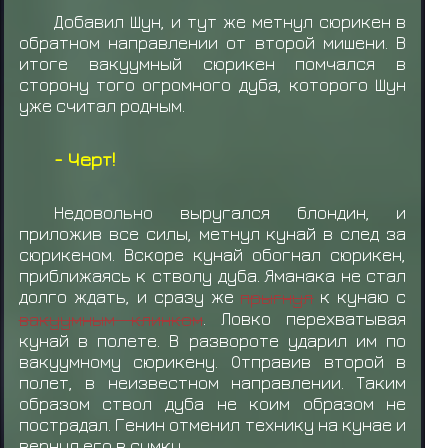
Добавил Шун, и тут же метнул сюрикен в
обратном направлении от второй мишени. В
итоге вакуумный сюрикен помчался в
сторону того огромного дуба, которого Шун
уже считал родным.
- Черт!
Недовольно выругался блондин, и
приложив все силы, метнул кунай в след за
сюрикеном. Вскоре кунай обогнал сюрикен,
приближаясь к стволу дуба. Яманака не стал
долго ждать, и сразу же
прыгнул
к кунаю с
вакуумным клинком
. Ловко перехватывая
кунай в полете. В развороте ударил им по
вакуумному сюрикену. Отправив второй в
полет, в неизвестном направлении. Таким
образом ствол дуба не коим образом не
пострадал. Генин отменил технику на кунае и
вернул его в сумку.