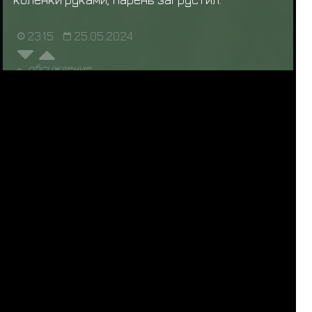
23:15
25.05.2024
обсуждение
НУЖЕН ИСТОРИК
1
2
3
4
5
6
7
За последние 24 часа нас посетили 27 шиноби:
Т
в
а
р
ь
,
Ярослав Медик
,
Исобу
,
Мататаби
,
Raddan
,
Травник
,
К
и
м
и
,
О
м
е
ж
к
а
,
Сон Гоку
,
Kazuma Kiryu
,
D
E
F
I
X
,
L
o
k
i
,
Чомей
,
А
н
г
а
ё
п
т
,
Б
л
о
х
а
с
т
а
я
,
б
о
л
ь
в
н
о
г
е
,
М
о
щ
н
ы
й
Д
в
и
ж
П
а
р
и
ж
,
V
e
l
u
r
i
o
,
F
O
S
T
E
R
,
Athart
,
T
i
m
u
r
,
Б
а
т
ё
к
,
Шукаку
,
Б
а
б
у
ш
к
а
-
б
о
ж
и
й
о
д
у
в
а
н
ч
и
к
,
Р
и
к
к
и
Т
и
к
к
и
,
М
и
л
ы
й
т
р
а
п
и
к
,
A
n
a
t
o
m