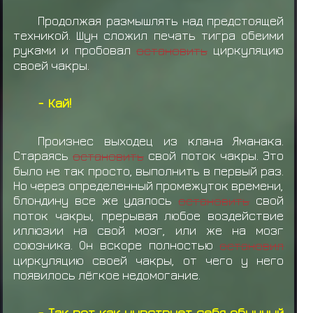
Продолжая размышлять над предстоящей
техникой. Шун сложил печать тигра обеими
руками и пробовал
остановить
циркуляцию
своей чакры.
- Кай!
Произнес выходец из клана Яманака.
Стараясь
остановить
свой поток чакры. Это
было не так просто, выполнить в первый раз.
Но через определенный промежуток времени,
блондину все же удалось
остановить
свой
поток чакры, прерывая любое воздействие
иллюзии на свой мозг, или же на мозг
союзника. Он вскоре полностью
остановил
циркуляцию своей чакры, от чего у него
появилось лёгкое недомогание.
- Так вот как чувствует себя обычный