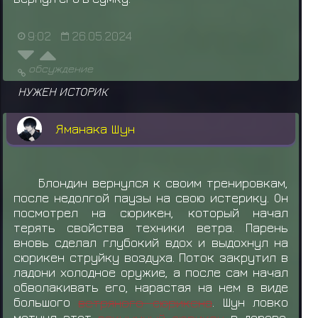
9:02
26.05.2024
обсуждение
НУЖЕН ИСТОРИК
Яманака Шун
Блондин вернулся к своим тренировкам,
после недолгой паузы на свою истерику. Он
посмотрел на сюрикен, который начал
терять свойства техники ветра. Парень
вновь сделал глубокий вдох и выдохнул на
сюрикен струйку воздуха. Поток закрутил в
ладони холодное оружие, а после сам начал
обволакивать его, нарастая на нем в виде
большого
ветряного сюрикена
. Шун ловко
метнул этот
вакуумный сюрикен
в дерево.