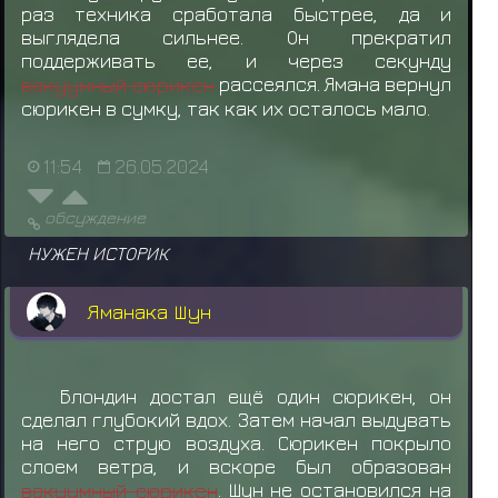
раз техника сработала быстрее, да и
выглядела сильнее. Он прекратил
поддерживать ее, и через секунду
вакуумный сюрикен
рассеялся. Ямана вернул
сюрикен в сумку, так как их осталось мало.
11:54
26.05.2024
обсуждение
НУЖЕН ИСТОРИК
Яманака Шун
Блондин достал ещё один сюрикен, он
сделал глубокий вдох. Затем начал выдувать
на него струю воздуха. Сюрикен покрыло
слоем ветра, и вскоре был образован
вакуумный сюрикен
. Шун не остановился на