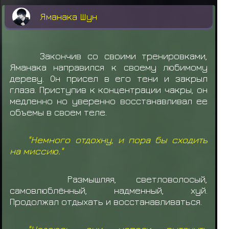
Камизуру Синти не смог(ла) Рандомайзер
Яманака Шун
Юки Бунтан не смог(ла) Рандомчек
Намиказе Минато не смог(ла) Рандомчик
Закончив со своими тренировками,
Сенджу Син не смог(ла) рандом
Яманака направился к своему любимому
дереву. Он присел в его тени и закрыл
Орочимару
забирает
Оружие: Сюрикен
глаза. Приступив к концентрации чакры, он
медленно но уверенно восстанавливал ее
Яманака Шун
выкидывает предмет
Сюрикен
объемы в своем теле.
Яманака Шун
забирает
Кибакуфуда
"Немного отдохну, и пора бы сходить
Яманака Шун
забирает
Кибакуфуда
на миссию."
Размышляя, светловолосый,
самовлюблённый, надменный, хуй.
Продолжал отдыхать и восстанавливаться.
"Надеюсь они успели вытянуть