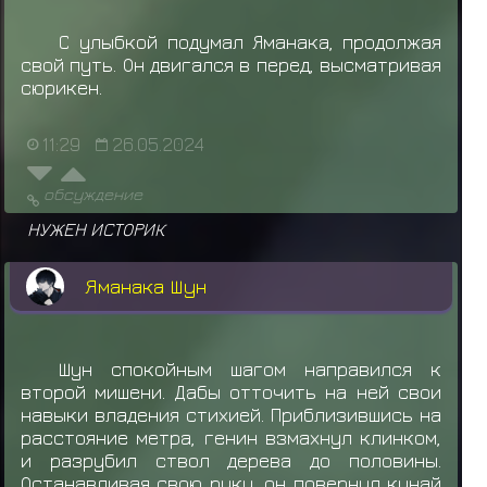
С улыбкой подумал Яманака, продолжая
свой путь. Он двигался в перед, высматривая
сюрикен.
11:29
26.05.2024
обсуждение
НУЖЕН ИСТОРИК
Яманака Шун
Шун спокойным шагом направился к
второй мишени. Дабы отточить на ней свои
навыки владения стихией. Приблизившись на
расстояние метра, генин взмахнул клинком,
и разрубил ствол дерева до половины.
Останавливая свою руку, он повернул кунай