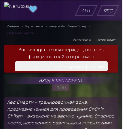
AUT
REG
Главная
Мир ролевой
Назад в Лес Смерти (зона)
Вход в Лес Смерти
Регистрация
Авторизация
Ваш аккаунт не подтвержден, поэтому
функционал сайта ограничен.
Перейдите на страницу верификации
ВХОД В ЛЕС СМЕРТИ
21:30
Лес Смерти - тренировочная зона,
предназначенная для проведения Chūnin
Shiken - экзамена на звание чунина. Опасное
место, населенное различными гигантскими