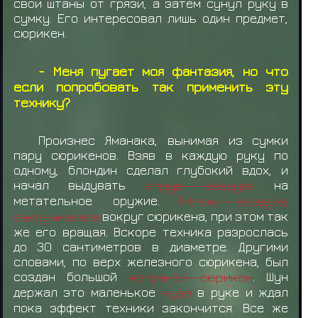
свои штаны от грязи, а затем сунул руку в
сумку. Его интересовал лишь один предмет,
сюрикен.
- Меня пугает моя фантазия, но что
если попробовать так применить эту
технику?
Произнес Яманака, вынимая из сумки
пару сюрикенов. Взяв в каждую руку по
одному, блондин сделал глубокий вдох, и
начал выдувать
струю воздуха
на
метательное оружие.
Поток воздуха
закручивался
вокруг сюрикена, при этом так
же его вращая. Вскоре техника разрослась
до 30 сантиметров в диаметре. Другими
словами, по верх железного сюрикена, был
создан большой
ветряной сюрикен
. Шун
держал это маленькое
чудо
в руке и ждал
пока эффект техники закончится. Все же