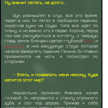
Ну значит летать, не долго...
Шун размышлял в слух, все это время,
падал в низ. Он летел в свободном падении,
скрестив руки на груди. Типа все идёт по
плану, и не важно что я падаю. Короче, перед
тем как расхуяриться в котлету, о твердую
гладь земли. Блондин сделал глубокий
вдох
, и
выдохнул
в низ вакуумную струю. Которая
начала замедлять падение Генина. Он плавно
приземлился на ноги, и посмотрел по
сторонам.
- Блять, и похвалить меня некому. Куда
катится этот мир?
Недовольно произнес Яманака, качая
головой. Он направился к стволу огромного
дуба, и сел под дерево. Прижав к себе
коленки руками, парень загрустил.