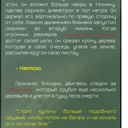
этом, он вложил больше чакры в технику,
сделав сюрикен диаметром в пол метра. Он
держал его вертикально по правую сторону
от себя. Ловким движением Яманака запустил
сюрикен во вторую мишень. Когда
огромных размеров
вакуумный сюрикен
достиг своей цели, он срезал крону дерева.
Которая в свою очередь упала на землю,
рассыпая кругом свою листву.
- Неплохо.
Произнес блондин, двигаясь следом за
сюрикеном
, который срубил ещё несколько
деревьев и улетел в гущу леса смерти.
"Стоит купить больше подобного
оружия, чтобы потом не бегать и не искать
его по полю боя."