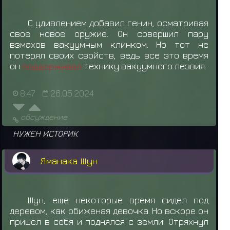
С удивлением добавил генин, осматривая
свое новое оружие. Он совершил пару
взмахов вакуумным клинком. Но тот не
потерял своих свойств, ведь все это время
он
поддерживал
технику вакуумного лезвия.
8:47
26.05.2024
обсуждение
НУЖЕН ИСТОРИК
Яманака Шун
Шун, еще некоторые время сидел под
деревом, как обиженая девочка. Но вскоре он
пришел в себя и поднялся с земли. Отряхнул