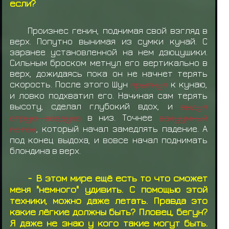
если?
Произнес генин, поднимая свой взгляд в
верх. Попутно вынимая из сумки кунай. С
заранее установленной на нем дзюцушики.
Сильным броском метнул его вертикально в
верх, дожидаясь пока он не начнет терять
скорость. После этого Шун
прыгнул
к кунаю,
и ловко подхватил его. Начиная сам терять
высоту, сделал глубокий вдох, и
выдул
струю воздуха
в низ. Точнее
вакуумный
поток
, который начал замедлять падение. А
под конец выдоха, и вовсе начал поднимать
блондина в верх.
- В этом мире ещё есть то что сможет
меня "немного" удивить. С помощью этой
техники, можно даже летать. Правда это
какие лёгкие должны быть? Пловец, бегун?
Я даже не знаю у кого такие могут быть.