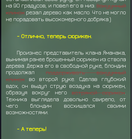
на 90 градусов, и повел его в низ.
Вакуумный
клинок
резал дерево как масло. Что не могло
не порадовать высокомерного добряка.)
- Отлично, теперь сюрикен.
Произнес представитель клана Яманака,
вынимая ранее брошенный сюрикен из ствола
дерева. Держа его в свободной руке, блондин
продолжал
поддерживать вакуумный
клинок
во второй руке. Сделав глубокий
вдох, он выдул струю воздуха на сюрикен,
образуя вокруг него
ветряной сюрикен
.
Техника выглядела довольно свирепо, от
чего блондин восхищался своими
возможностями.
- А теперь!