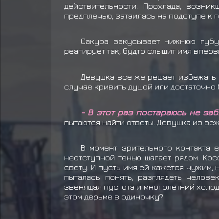
действительности. Прохлада, возни
предплечью, затаилась на подступе к 
Сакура закусывает нижнюю губу
реагирует так, будто слышит имя впер
Девушка всё же решает избежать ф
случае кривить душой или достаточно
- В этот раз постараюсь не заб
пытаются найти ответы. Девушка из ве
В момент зрительного контакта 
неотступной тенью шагает рядом. Ко
свету. И пусть имя ей кажется чужим, 
пыталась понять, разглядеть челов
звенящая пустота и многолетний холод,
этом дерьме в одиночку?