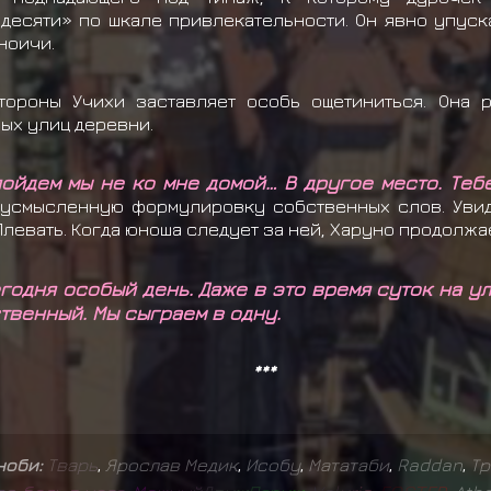
десяти» по шкале привлекательности. Он явно упуска
ноичи.
роны Учихи заставляет особь ощетиниться. Она ра
ных улиц деревни.
пойдем мы не ко мне домой… В другое место. Теб
вусмысленную формулировку собственных слов. Увид
левать. Когда юноша следует за ней, Харуно продолжа
годня особый день. Даже в это время суток на ул
ственный. Мы сыграем в одну.
***
иноби:
Т
в
а
р
ь
,
Ярослав Медик
,
Исобу
,
Мататаби
,
Raddan
,
Тр
,
,
,
,
,