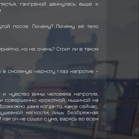
пястья, гангреной двинулась выше к
.
той после. Почему? Почему её тело
иятно, но не очень? Стоит ли в таком
 в смоляную черноту глаз напротив -
к и чувство вины человека напротив,
 и совершенно крохотной, мышиной на
 Возможно даже когда-то, как и сейчас,
душевной мягкости, лишь безбрежная
 как он не сошел с ума, варясь во всем