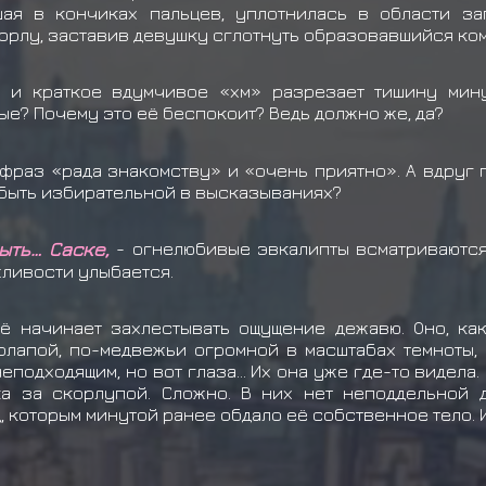
кшая в кончиках пальцев, уплотнилась в области за
горлу, заставив девушку сглотнуть образовавшийся ком
 и краткое вдумчивое «хм» разрезает тишину мину
вые? Почему это её беспокоит? Ведь должно же, да?
раз «рада знакомству» и «очень приятно». А вдруг пр
 быть избирательной в высказываниях?
ыть… Саске,
- огнелюбивые эвкалипты всматриваются
жливости улыбается.
её начинает захлестывать ощущение дежавю. Оно, ка
солапой, по-медвежьи огромной в масштабах темноты,
неподходящим, но вот глаза… Их она уже где-то видела.
ека за скорлупой. Сложно. В них нет неподдельной 
 которым минутой ранее обдало её собственное тело. И