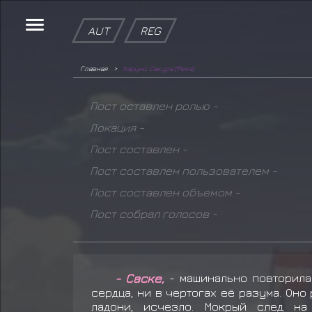
AUT
REG
Главная
Харуно Сакура (Река)
Пост оставлен ролью -
Локация -
Пост составлен -
Пост составлен пользователем -
Пост составлен объемом -
Пост собрал голосов -
- Саске,
- машинально повторила
сердца, ни в чертогах её разума. Оно
ладони, исчезло. Мокрый след на