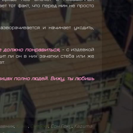
ет тот факт, что перед ним не просто
зворачивается и начинает уходить,
е должно понравиться,
- с издевкой
ит ли он в них зачатки стеба или же
ет:
ицах полно людей. Вижу, ты любишь
авник
,
К
и
м
и
,
О
м
е
ж
к
а
,
Сон Гоку
,
Kazuma
,
,
,
,