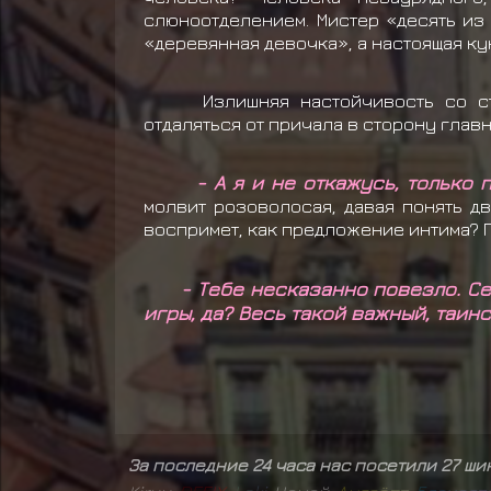
слюноотделением. Мистер «десять из 
«деревянная девочка», а настоящая ку
Излишняя настойчивость со сто
отдаляться от причала в сторону глав
- А я и не откажусь, только 
молвит розоволосая, давая понять д
воспримет, как предложение интима? П
- Тебе несказанно повезло. Се
игры, да? Весь такой важный, таин
За последние 24 часа нас посетили 27 ш
,
,
,
,
,