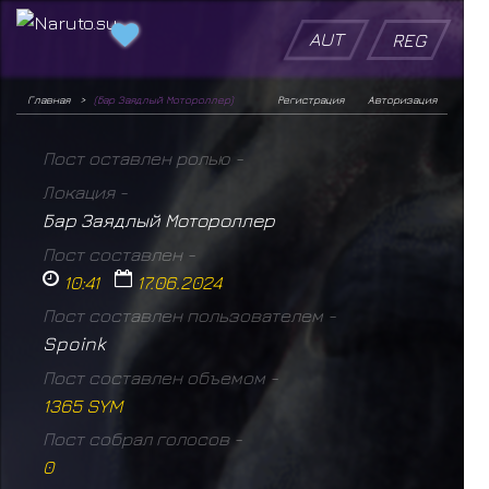
AUT
REG
Главная
(Бар Заядлый Мотороллер)
Регистрация
Авторизация
Пост оставлен ролью -
Локация -
Бар Заядлый Мотороллер
Пост составлен -
10:41
17.06.2024
Пост составлен пользователем -
Spoink
Пост составлен объемом -
1365 SYM
Пост собрал голосов -
0