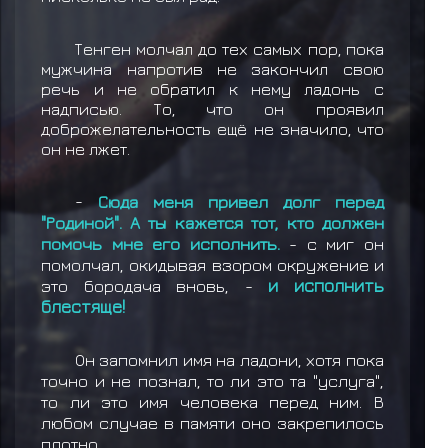
Тенген молчал до тех самых пор, пока
мужчина напротив не закончил свою
речь и не обратил к нему ладонь с
надписью. То, что он проявил
доброжелательность ещё не значило, что
он не лжет.
-
Сюда меня привел долг перед
"Родиной". А ты кажется тот, кто должен
помочь мне его исполнить.
- с миг он
помолчал, окидывая взором окружение и
это бородача вновь, -
и исполнить
блестяще!
Он запомнил имя на ладони, хотя пока
точно и не познал, то ли это та "услуга",
то ли это имя человека перед ним. В
любом случае в памяти оно закрепилось
плотно.