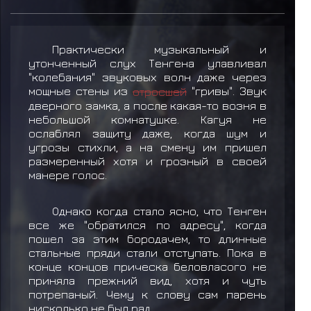
Практически музыкальный и
утонченный слух Тенгена улавливал
"колебания" звуковых волн даже через
мощные стены из
отросшей
"гривы". Звук
дверного замка, а после какая-то возня в
небольшой комнатушке. Кагуя не
ослаблял защиту даже, когда шум и
угрозы стихли, а на смену им пришел
размеренный хотя и грозный в своей
манере голос.
Однако когда стало ясно, что Тенген
все же "обратился по адресу", когда
пошел за этим бородачем, то длинные
стальные пряди стали отступать. Пока в
конце концов прическа беловласого не
приняла прежний вид, хотя и чуть
потрепаный. Чему к слову сам парень
нисколько не был рад.