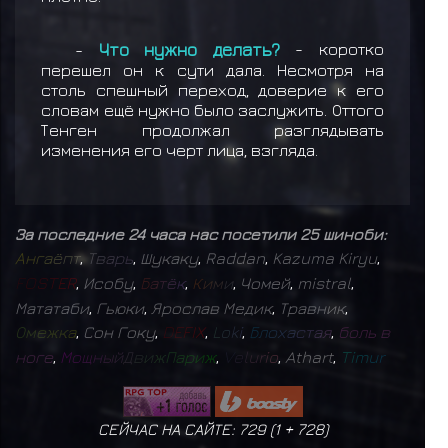
-
Что нужно делать?
- коротко
перешел он к сути дала. Несмотря на
столь спешный переход, доверие к его
словам ещё нужно было заслужить. Оттого
Тенген продолжал разглядывать
изменения его черт лица, взгляда.
За последние 24 часа нас посетили 25 шиноби:
А
н
г
а
ё
п
т
,
Т
в
а
р
ь
,
Шукаку
,
Raddan
,
Kazuma Kiryu
,
F
O
S
T
E
R
,
Исобу
,
Б
а
т
ё
к
,
К
и
м
и
,
Чомей
,
mistral
,
Мататаби
,
Гьюки
,
Ярослав Медик
,
Травник
,
О
м
е
ж
к
а
,
Сон Гоку
,
D
E
F
I
X
,
L
o
k
i
,
Б
л
о
х
а
с
т
а
я
,
б
о
л
ь
в
н
о
г
е
,
М
о
щ
н
ы
й
Д
в
и
ж
П
а
р
и
ж
,
V
e
l
u
r
i
o
,
Athart
,
T
i
m
u
r
СЕЙЧАС НА САЙТЕ: 729 (
1
+
728
)