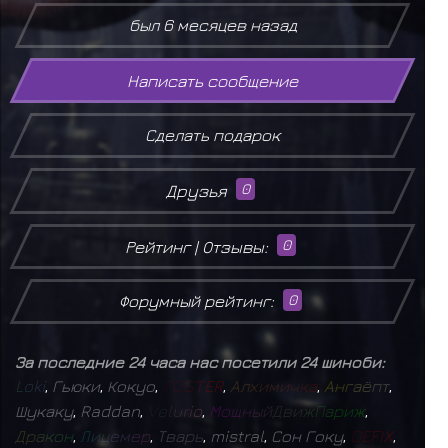
был 6 месяцев назад
Написать сообщение
Сделать подарок
Друзья
0
Рейтинг | Отзывы:
0
Форумный рейтинг:
0
За последние 24 часа нас посетили 24 шиноби:
L
o
k
i
,
Гьюки
,
Кокуо
,
F
O
S
T
E
R
,
А
л
х
и
м
и
ч
к
а
,
А
н
г
а
ё
п
т
,
Шукаку
,
Raddan
,
V
e
l
u
r
i
o
,
М
о
щ
н
ы
й
Д
в
и
ж
П
а
р
и
ж
,
Д
р
а
к
о
н
,
Л
и
ц
е
м
е
р
,
Т
в
а
р
ь
,
mistral
,
Сон Гоку
,
D
E
F
I
X
,