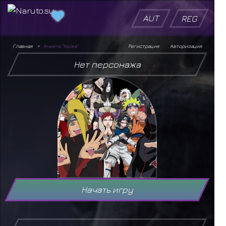
AUT
REG
Главная
Анкета "Noise"
Регистрация
Авторизация
Нет персонажа
Начать игру